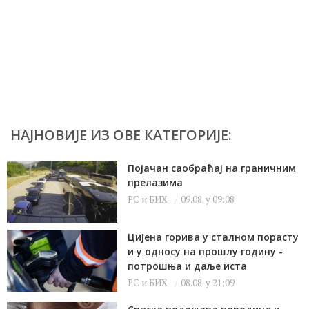
НАЈНОВИЈЕ ИЗ ОВЕ КАТЕГОРИЈЕ:
Појачан саобраћај на граничним
прелазима
РС и БИХ
09.08. у 09:08
Цијена горива у сталном порасту
и у односу на прошлу годину -
потрошња и даље иста
РС и БИХ
08.08. у 21:09