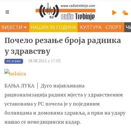
ВИЈЕСТИ
НАШИХ 50 ГОДИНА
КУЛТУРА
СПОРТ
Ч
Почело резање броја радника
у здравству
08.08.2015. у 17:03
РС И БИХ
БАЊА ЛУКА │ Дуго најављивана
рационализација радних мјеста у здравственим
установама у РС почела је у појединим
болницама и домовима здравља, а први на удару
нашао се немедицински кадар.