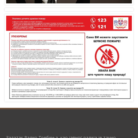
Задатак Радио Требиња, као јавног радија је тачно,