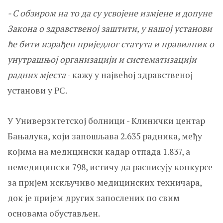
- С обзиром на то да су усвојене измјене и допуне
Закона о здравственој заштити, у нашој установи
ће бити израђен приједлог статута и правилник о
унутрашњој организацији и систематизацији
радних мјеста
- кажу у највећој здравственој
установи у РС.
У Универзитетској болници - Клинички центар
Бањалука, који запошљава 2.635 радника, међу
којима на медицински кадар отпада 1.837, а
немедицински 798, истичу да расписују конкурсе
за пријем искључиво медицинских техничара,
док је пријем других запослених по свим
основама обустављен.