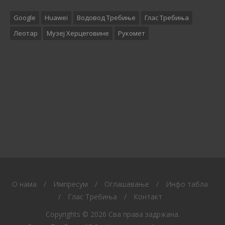
Google
Huawei
Водовод Требиње
Глас Требиња
Леотар
Музеј Херцеговине
Рукомет
O нама
/
Импресум
/
Оглашавање
/
Инфо табла
/
Глас Требиња
/
Контакт
Copyrights © 2026 Сва права задржана.