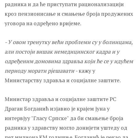
радника и да ће приступати рационализацији
кроз пензионисање и смањење броја продужених
уговора на одређено вријеме.
- У овом тренутку већи проблеми су у болницама,
али постоји вишак немедицинског кадра и у
одређеним домовима здравља који ће се у идућем
периоду морати рјешавати -
кажу у
Министарству здравља и социјалне заштите.
Министар здравља и социјалне заштите РС
Драган Богданић изјавио је крајем јуна у
интервјуу "Гласу Српске" да би смањење броја
радника у здравству могло донијети уштеду од
пет милиона КМ годишње. Богданић је рекао да