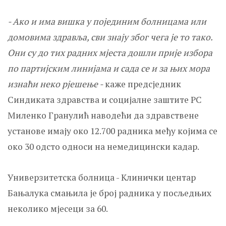
- Ако и има вишка у појединим болницама или
домовима здравља, сви знају због чега је то тако.
Они су до тих радних мјеста дошли прије избора
по партијским линијама и сада се и за њих мора
изнаћи неко рјешење -
каже предсједник
Синдиката здравства и социјалне заштите РС
Миленко Гранулић наводећи да здравствене
установе имају око 12.700 радника међу којима се
око 30 одсто односи на немедицински кадар.
Универзитетска болница - Клинички центар
Бањалука смањила је број радника у посљедњих
неколико мјесеци за 60.