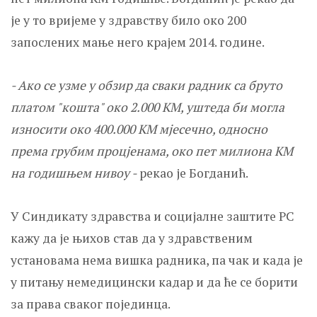
је у то вријеме у здравству било око 200
запослених мање него крајем 2014. године.
- Ако се узме у обзир да сваки радник са бруто
платом "кошта" око 2.000 КМ, уштеда би могла
износити око 400.000 КМ мјесечно, односно
према грубим процјенама, око пет милиона КМ
на годишњем нивоу -
рекао је Богданић.
У Синдикату здравства и социјалне заштите РС
кажу да је њихов став да у здравственим
установама нема вишка радника, па чак и када је
у питању немедицински кадар и да ће се борити
за права сваког појединца.