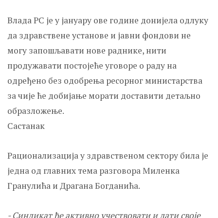
Влада РС је у јануару ове године донијела одлуку
да здравствене установе и јавни фондови не
могу запошљавати нове раднике, нити
продужавати постојеће уговоре о раду на
одређено без одобрења ресорног министарства
за чије ће добијање морати доставити детаљно
образложење.
Састанак
Рационализација у здравственом сектору била је
једна од главних тема разговора Миленка
Гранулића и Драгана Богданића.
- Синдикат ће активно учествовати и дати своје