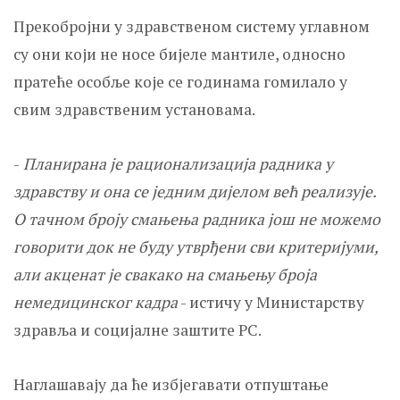
Прекобројни у здравственом систему углавном
су они који не носе бијеле мантиле, односно
пратеће особље које се годинама гомилало у
свим здравственим установама.
-
Планирана је рационализација радника у
здравству и она се једним дијелом већ реализује.
О тачном броју смањења радника још не можемо
говорити док не буду утврђени сви критеријуми,
али акценат је свакако на смањењу броја
немедицинског кадра
- истичу у Министарству
здравља и социјалне заштите РС.
Наглашавају да ће избјегавати отпуштање