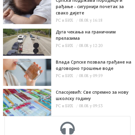
Српска подржава породице и
рађање - сигурнији почетак за
свако дијете
РС и БИХ
08.08. у 16:18
Дуга чекања на граничним
прелазима
РС и БИХ
08.08. у 12:20
Влада Српске позвала грађане на
одговорно трошење воде
РС и БИХ
08.08. у 09:59
Спасојевић: Све спремно за нову
школску годину
РС и БИХ
08.08. у 09:53