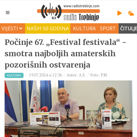
VIJESTI
NAŠIH 50 GODINA
KULTURA
SPORT
ČITULJ
Počinje 67. „Festival festivala“ -
smotra najboljih amaterskih
pozorišnih ostvarenja
19.07.2024. u 12:36
Autor: A.S.
Foto: P.M.
KULTURA