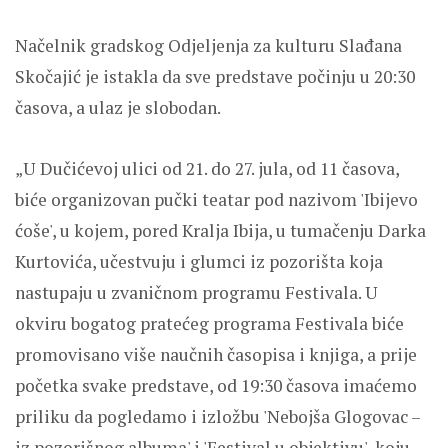
Načelnik gradskog Odjeljenja za kulturu Slađana
Skočajić je istakla da sve predstave počinju u 20:30
časova, a ulaz je slobodan.
„U Dučićevoj ulici od 21. do 27. jula, od 11 časova,
biće organizovan pučki teatar pod nazivom 'Ibijevo
ćoše', u kojem, pored Kralja Ibija, u tumačenju Darka
Kurtovića, učestvuju i glumci iz pozorišta koja
nastupaju u zvaničnom programu Festivala. U
okviru bogatog pratećeg programa Festivala biće
promovisano više naučnih časopisa i knjiga, a prije
početka svake predstave, od 19:30 časova imaćemo
priliku da pogledamo i izložbu 'Nebojša Glogovac –
iz pozorišnog albuma' i 'Festival u objektivu', koju