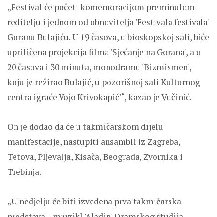
„Festival će početi komemoracijom preminulom
reditelju i jednom od obnovitelja 'Festivala festivala'
Goranu Bulajiću. U 19 časova, u bioskopskoj sali, biće
upriličena projekcija filma 'Sjećanje na Gorana', a u
20 časova i 30 minuta, monodramu 'Bizmismen',
koju je režirao Bulajić, u pozorišnoj sali Kulturnog
centra igraće Vojo Krivokapić'“, kazao je Vučinić.
On je dodao da će u takmičarskom dijelu
manifestacije, nastupiti ansambli iz Zagreba,
Tetova, Pljevalja, Kisača, Beograda, Zvornika i
Trebinja.
„U nedjelju će biti izvedena prva takmičarska
predstava – mjuzikl 'Aladin' Dramskog studija