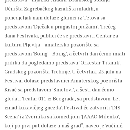
Učilišta Zagrebačkog kazališta mladih, u
ponedjeljak nam dolaze glumci iz Tetova sa
predstavom 'Dječak u prugastoj pidžami'. Trećeg
dana Festivala, publici će se predstaviti Centar za
kulturu Pljevlja – amatersko pozorište sa
predstavom 'Boing – Boing', a četvrti dan ćemo imati
priliku da pogledamo predstavu 'Orkestar Titanik',
Gradskog pozorišta Trebinje. U četvrtak, 25. jula na
Festival dolaze predstavnici Amaterskog pozorišta
Kisač sa predstavom 'Smetovi', a šesti dan ćemo
gledati Teatar 011 iz Beograda, sa predstavom 'Let
iznad kukavičjeg gnezda'. Festival će zatvoriti 'DIS
Scena' iz Zvornika sa komedijom 'JAAAO Milenko',
koji po prvi put dolaze u naš grad“, naveo je Vučinić.