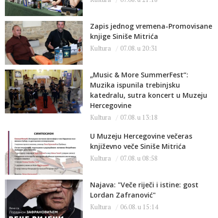
Zapis jednog vremena-Promovisane
knjige Siniše Mitrića
Kultura
07.08. u 20:31
„Music & More SummerFest“:
Muzika ispunila trebinjsku
katedralu, sutra koncert u Muzeju
Hercegovine
Kultura
07.08. u 13:18
U Muzeju Hercegovine večeras
književno veče Siniše Mitrića
Kultura
07.08. u 08:58
Najava: "Veče riječi i istine: gost
Lordan Zafranović"
Kultura
06.08. u 15:14