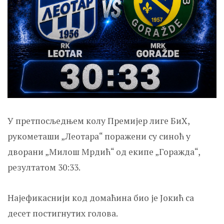
У претпосљедњем колу Премијер лиге БиХ,
рукометаши „Леотара“ поражени су синоћ у
дворани „Милош Мрдић“ од екипе „Горажда“,
резултатом 30:33.
Најефикаснији код домаћина био је Јокић са
десет постигнутих голова.