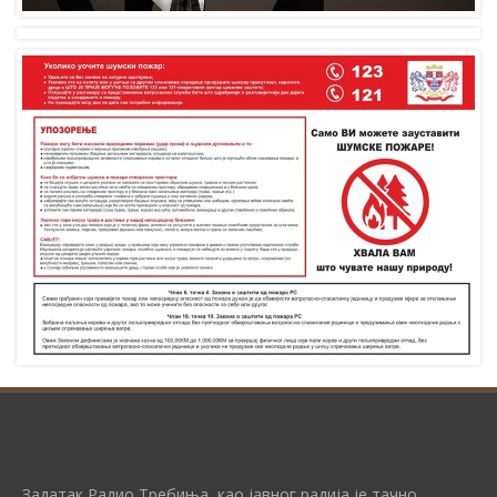
Задатак Радио Требиња, као јавног радија је тачно,