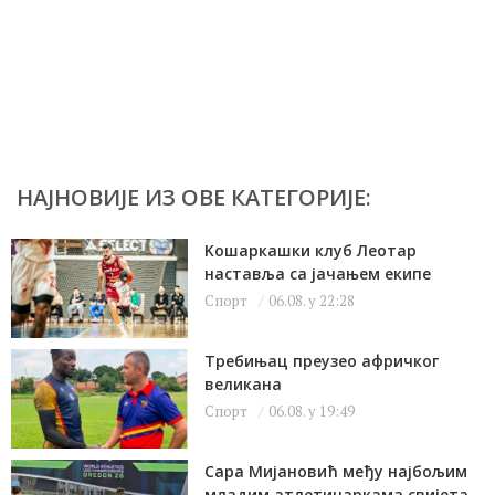
НАЈНОВИЈЕ ИЗ ОВЕ КАТЕГОРИЈЕ:
Kошаркашки клуб Леотар
наставља са јачањем екипе
Спорт
06.08. у 22:28
Требињац преузео афричког
великана
Спорт
06.08. у 19:49
Сара Мијановић међу најбољим
младим атлетичаркама свијета