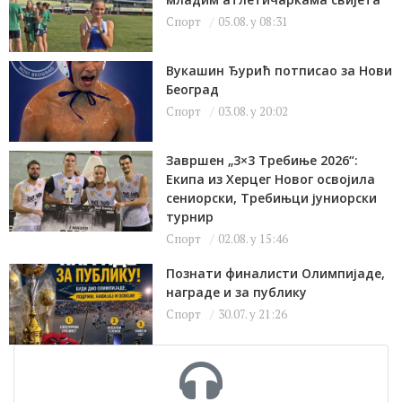
Спорт
05.08. у 08:31
Вукашин Ђурић потписао за Нови
Београд
Спорт
03.08. у 20:02
Завршен „3×3 Требиње 2026“:
Екипа из Херцег Новог освојила
сениорски, Требињци јуниорски
турнир
Спорт
02.08. у 15:46
Познати финалисти Олимпијаде,
награде и за публику
Спорт
30.07. у 21:26