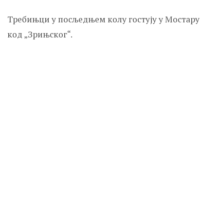
Требињци у посљедњем колу гостују у Мостару
код „Зрињског“.