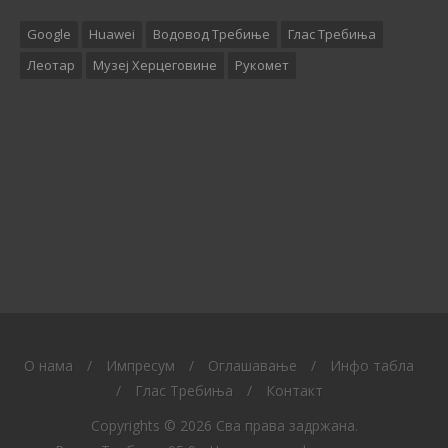
Google
Huawei
Водовод Требиње
Глас Требиња
Леотар
Музеј Херцеговине
Рукомет
O нама
/
Импресум
/
Оглашавање
/
Инфо табла
/
Глас Требиња
/
Контакт
Copyrights © 2026 Сва права задржана.