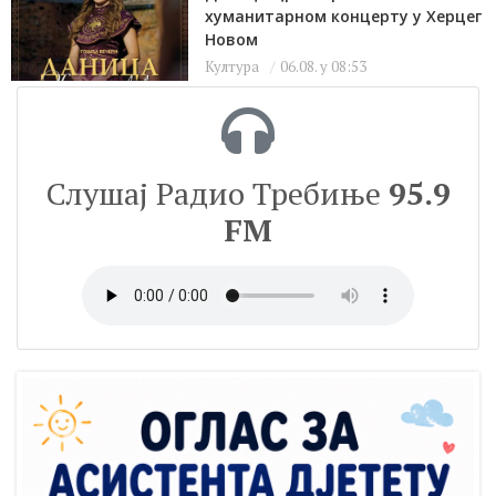
хуманитарном концерту у Херцег
Новом
Култура
06.08. у 08:53
Слушај Радио Требиње
95.9
FM