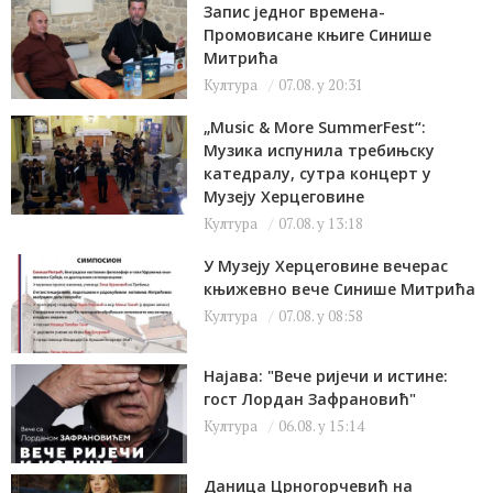
Запис једног времена-
Промовисане књиге Синише
Митрића
Култура
07.08. у 20:31
„Music & More SummerFest“:
Музика испунила требињску
катедралу, сутра концерт у
Музеју Херцеговине
Култура
07.08. у 13:18
У Музеју Херцеговине вечерас
књижевно вече Синише Митрића
Култура
07.08. у 08:58
Најава: "Вече ријечи и истине:
гост Лордан Зафрановић"
Култура
06.08. у 15:14
Даница Црногорчевић на