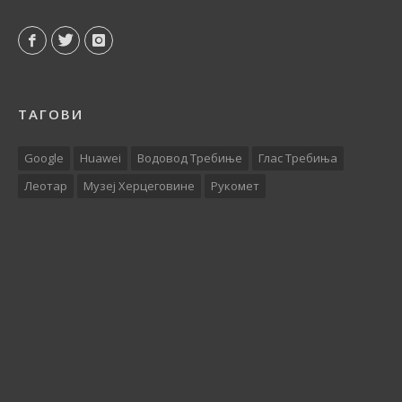
ТАГОВИ
Google
Huawei
Водовод Требиње
Глас Требиња
Леотар
Музеј Херцеговине
Рукомет