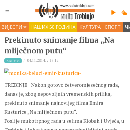
ВИЈЕСТИ
НАШИХ 50 ГОДИНА
КУЛТУРА
СПОРТ
Ч
Prekinuto snimanje filma „Na
mliječnom putu“
04.11.2014. у 17:12
КУЛТУРА
TREBINJE | Nakon gotovo četveromjesečnog rada,
danas je, zbog nepovoljnih vremenskih prilika,
prekinuto snimanje najnovijeg filma Emira
Kusturice „Na mliječnom putu“.
Poslije mukotrpnog rada u selima Klobuk i Uvjeća, u
Trebinju i lokacijama u neposrednoj blizini grada