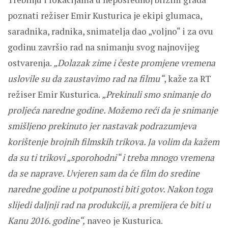
poznati režiser Emir Kusturica je ekipi glumaca,
saradnika, radnika, snimatelja dao „voljno“ i za ovu
godinu završio rad na snimanju svog najnovijeg
ostvarenja.
„Dolazak zime i česte promjene vremena
uslovile su da zaustavimo rad na filmu“
, kaže za RT
režiser Emir Kusturica.
„Prekinuli smo snimanje do
proljeća naredne godine. Možemo reći da je snimanje
smišljeno prekinuto jer nastavak podrazumjeva
korištenje brojnih filmskih trikova. Ja volim da kažem
da su ti trikovi „sporohodni“ i treba mnogo vremena
da se naprave. Uvjeren sam da će film do sredine
naredne godine u potpunosti biti gotov. Nakon toga
slijedi daljnji rad na produkciji, a premijera će biti u
Kanu 2016. godine“,
naveo je Kusturica.