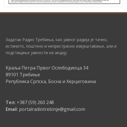
Задатак Радио Требиња, као јавног радија је тачно,
истинито, поштено и непристрасно извјештавање, али и
подстицање јавности на акцију.
Краља Петра Првог Ослободиоца 34
89101 Требиње
Република Српска, Босна и Херцеговина
Тел:
+387 (59) 260 248
Email:
portalradiotrebinje@gmail.com