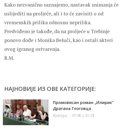
Kako nezvanično saznajemo, nastavak snimanja će
uslijediti na proljeće, ali i to će zavisiti o od
vremenskih prilika odnosno neprilika.
Predviđeno je takođe, da na proljeće u Trebinje
ponovo dođe i Monika Beluči, kao i ostali akteri
ovog igranog ostvarenja.
R.M.
НАЈНОВИЈЕ ИЗ ОВЕ КАТЕГОРИЈЕ:
Промовисан роман „Илирик“
Драгана Глоговца
Култура
07.08. у 21:18