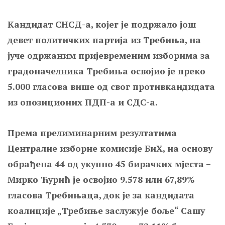
Кандидат СНСД-а, којег је подржало још
девет политичких партија из Требиња, на
јуче одржаним пријевременим изборима за
градоначелника Требиња освојио је преко
5.000 гласова више од свог противкандидата
из опозиционих ПДП-а и СДС-а.
Према прелиминарним резултатима
Централне изборне комисије БиХ, на основу
обрађена 44 од укупно 45 бирачких мјеста –
Мирко Ћурић је освојио 9.578 или 67,89%
гласова Требињаца, док је за кандидата
коалиције „Требиње заслужује боље“ Сашу