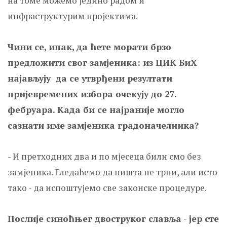
на томе можемо једино радом и
инфраструктурим пројектима.
Чини се, ипак, да ћете морати брзо
предложити свог замјеника: из ЦИК БиХ
најављују да се утврђени резултати
пријевремених избора очекују до 27.
фебруара. Када би се најраније могло
сазнати име замјеника градоначелника?
- И претходних два и по мјесеца били смо без
замјеника. Гледаћемо да ништа не трпи, али исто
тако - да испоштујемо све законске процедуре.
Послије синоћњег двоструког славља - јер сте