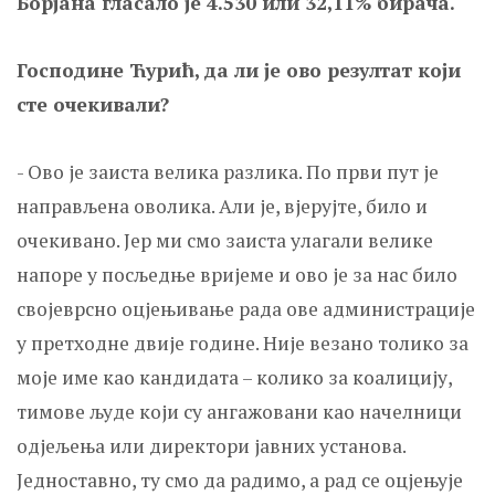
Борјана гласало је 4.530 или 32,11% бирача.
Господине Ћурић, да ли је ово резултат који
сте очекивали?
- Ово је заиста велика разлика. По први пут је
направљена оволика. Али је, вјерујте, било и
очекивано. Јер ми смо заиста улагали велике
напоре у посљедње вријеме и ово је за нас било
својеврсно оцјењивање рада ове администрације
у претходне двије године. Није везано толико за
моје име као кандидата – колико за коалицију,
тимове људе који су ангажовани као начелници
одјељења или директори јавних установа.
Једноставно, ту смо да радимо, а рад се оцјењује