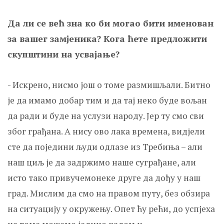
Да ли се већ зна ко би могао бити именован
за вашег замјеника? Кога ћете предложити
скупштини на усвајање?
- Искрено, нисмо још о томе размишљали. Битно
је да имамо добар тим и да тај неко буде вољан
да ради и буде на услузи народу. Јер ту смо сви
због грађана. А нису ово лака времена, видјели
сте да поједини људи одлазе из Требиња – али
наш циљ је да задржимо наше суграђане, али
исто тако привучемонеке друге да дођу у наш
град. Мислим да смо на правом путу, без обзира
на ситуацију у окружењу. Опет ћу рећи, до успјеха