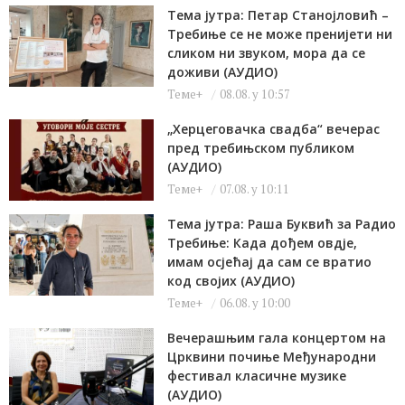
Тема јутра: Петар Станојловић –
Требиње се не може пренијети ни
сликом ни звуком, мора да се
доживи (АУДИО)
Теме+
08.08. у 10:57
„Херцеговачка свадба“ вечерас
пред требињском публиком
(АУДИО)
Теме+
07.08. у 10:11
Тема јутра: Раша Буквић за Радио
Требиње: Када дођем овдје,
имам осјећај да сам се вратио
код својих (АУДИО)
Теме+
06.08. у 10:00
Вечерашњим гала концертом на
Црквини почиње Међународни
фестивал класичне музике
(АУДИО)