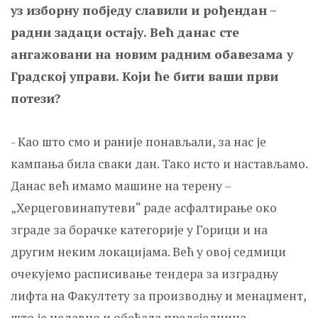
уз изборну побједу славили и рођендан –
радни задаци остају. Већ данас сте
ангажовани на новим радним обавезама у
Градској управи. Који ће бити ваши први
потези?
- Као што смо и раније понављали, за нас је
кампања била сваки дан. Тако исто и настављамо.
Данас већ имамо машине на терену –
„Херцеговинапутеви“ раде асфалтирање око
зграде за борачке категорије у Горици и на
другим неким локацијама. Већ у овој седмици
очекујемо расписивање тендера за изградњу
лифта на Факултету за производњу и менаџмент,
што је недавно и обећала предсједница