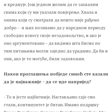
и вреднује. Још једном желим да се захвалим
свима који су ми указали повјерење. Хвала и
онима који су сматрали да нешто није рађено
добро – и њих позивамо да у наредном периоду
слободно изнесу своје незадовољство, и ако је
оно аргументовано – да видимо шта бисмо по
тим питањима могли заједно да урадимо. Да би и
они, ако је то могуће, били задовољни.
Након проглашења побједе синоћ сте казали
да је најважније – да се иде напријед?
- То и јесте најбитније. Настављамо гдје смо
стали, континуитет је битан. Имамо подршку