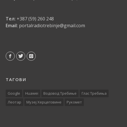
Тел:
+387 (59) 260 248
Email:
portalradiotrebinje@gmail.com
ТАГОВИ
Google
Huawei
Водовод Требиње
Глас Требиња
Леотар
Музеј Херцеговине
Рукомет