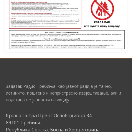
Задатак Радио Требиња, као јавног радија је тачно,
истинито, поштено и непристрасно извјештавање, али и
подстицање јавности на акцију.
Краља Петра Првог Ослободиоца 34
89101 Требиње
Република Српска, Босна и Херцеговина