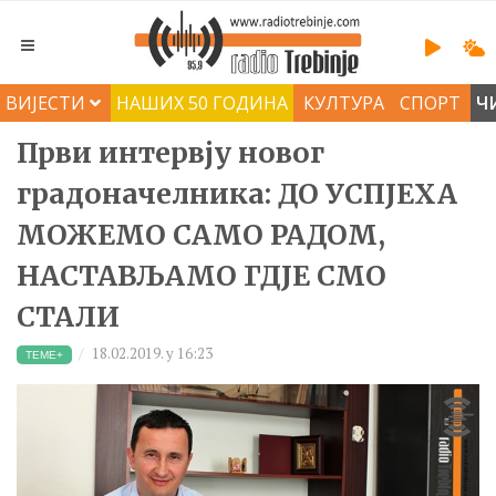
ВИЈЕСТИ
НАШИХ 50 ГОДИНА
КУЛТУРА
СПОРТ
Ч
Први интервју новог
градоначелника: ДО УСПЈЕХА
МОЖЕМО САМО РАДОМ,
НАСТАВЉАМО ГДЈЕ СМО
СТАЛИ
18.02.2019. у 16:23
ТЕМЕ+