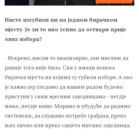
Нисте изгубили ни на једном бирачком
мјесту. Је ли то ико успио да оствари прије
ових избора?
- Искрено, нисам то анализирао, али мислим да
раније тога није било. Сви у имали понека
бирачка мјеста на којима су губили изборе. А ово
је важно јер гледамо да нашим радом будемо
присутни у свим мјесним заједницама – негдје
мање, негдје више. Морамо и убудуће да радимо
системски, да слушамо потребе грађана, преко
њих лично или преко савјета мјесних заједница.