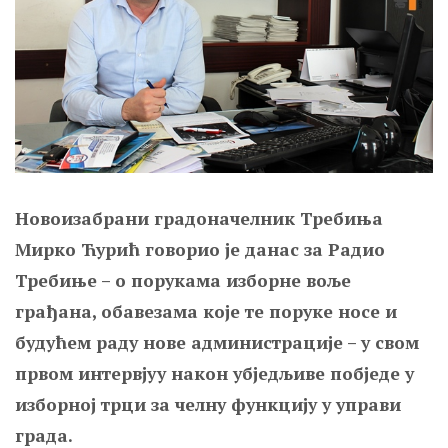
Новоизабрани градоначелник Требиња
Мирко Ћурић говорио је данас за Радио
Требиње – о порукама изборне воље
грађана, обавезама које те поруке носе и
будућем раду нове администрације – у свом
првом интервјуу након убједљиве побједе у
изборној трци за челну функцију у управи
града.