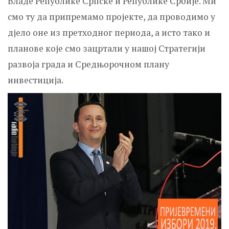
Владе Републике Српске и Републике Србије. Ми
смо ту да припремамо пројекте, да проводимо у
дјело оне из претходног периода, а исто тако и
планове које смо зацртали у нашој Стратегији
развоја града и Средњорочном плану
инвестиција.