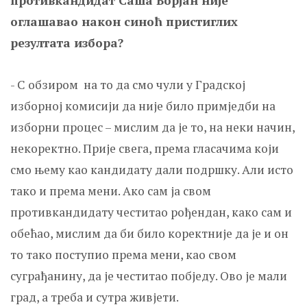
противкандидат Саша Борјан није
оглашавао након синоћ пристиглих
резултата избора?
- С обзиром на то да смо чули у Градској
изборној комисији да није било примједби на
изборни процес – мислим да је то, на неки начин,
некоректно. Прије свега, према гласачима који
смо њему као кандидату дали подршку. Али исто
тако и према мени. Ако сам ја свом
противкандидату честитао рођендан, како сам и
обећао, мислим да би било коректније да је и он
то тако поступио према мени, као свом
суграђанину, да је честитао побједу. Ово је мали
град, а треба и сутра живјети.