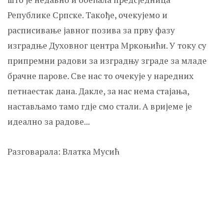
Републике Српске. Такође, очекујемо и
расписивање јавног позива за прву фазу
изградње Духовног центра Мркоњићи. У току су
припремни радови за изградњу зграде за младе
брачне парове. Све нас то очекује у наредних
петнаестак дана. Дакле, за нас нема стајања,
настављамо тамо гдје смо стали. А вријеме је
идеално за радове...
Разговарала: Влатка Мусић