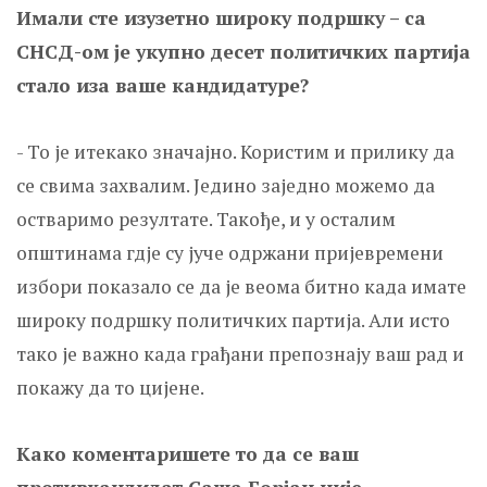
Имали сте изузетно широку подршку – са
СНСД-ом је укупно десет политичких партија
стало иза ваше кандидатуре?
- То је итекако значајно. Користим и прилику да
се свима захвалим. Једино заједно можемо да
остваримо резултате. Такође, и у осталим
општинама гдје су јуче одржани пријевремени
избори показало се да је веома битно када имате
широку подршку политичких партија. Али исто
тако је важно када грађани препознају ваш рад и
покажу да то цијене.
Како коментаришете то да се ваш