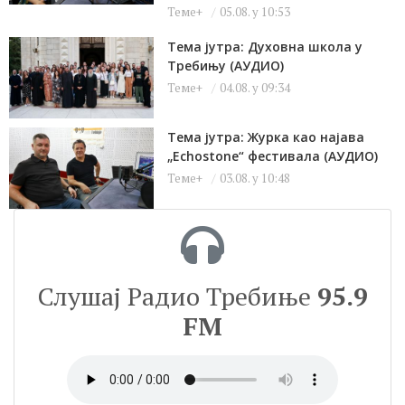
Теме+
05.08. у 10:53
Тема јутра: Духовна школа у
Требињу (АУДИО)
Теме+
04.08. у 09:34
Тема јутра: Журка као најава
„Echostone“ фестивала (АУДИО)
Теме+
03.08. у 10:48
Слушај Радио Требиње
95.9
FM