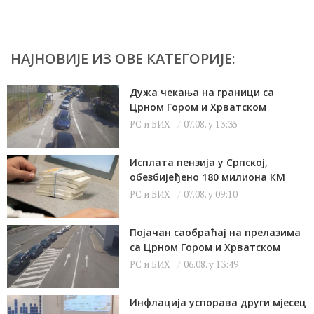
НАЈНОВИЈЕ ИЗ ОВЕ КАТЕГОРИЈЕ:
Дужа чекања на граници са
Црном Гором и Хрватском
РС и БИХ
07.08. у 13:35
Исплата пензија у Српској,
обезбијеђено 180 милиона КМ
РС и БИХ
07.08. у 09:10
Појачан саобраћај на прелазима
са Црном Гором и Хрватском
РС и БИХ
06.08. у 13:49
Инфлација успорава други мјесец