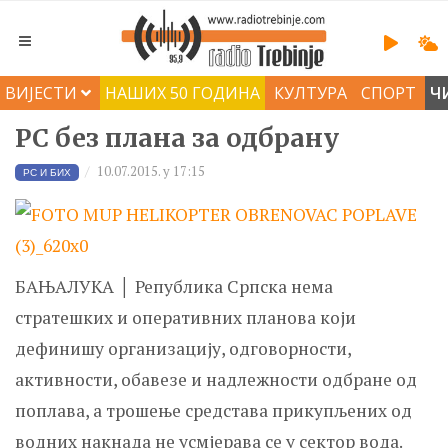
ВИЈЕСТИ
НАШИХ 50 ГОДИНА
КУЛТУРА
СПОРТ
Ч
РС без плана за одбрану
10.07.2015. у 17:15
РС И БИХ
БАЊАЛУКА │ Република Српска нема
стратешких и оперативних планова који
дефинишу организацију, одговорности,
активности, обавезе и надлежности одбране од
поплава, а трошење средстава прикупљених од
водних накнада не усмјерава се у сектор вода.