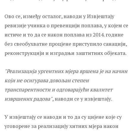
Ово се, између осталог, наводи у Извјештају
ревизије учинка о превенцији поплава, у којем се
истиче и то да се након поплава из 2014. године
без свеобухватне процјене приступило санацији,
реконструкцији и изградњи заштитних објеката.
"Реализација ургентних мјера вршена је на начин
који не осигурава довољан степен
транспарентности и одговарајући квалитет
извршених радова"
, наводи се у извјештају.
У извјештају се наводи и то да су цијене које су
уговорене за реализацију хитних мјера након