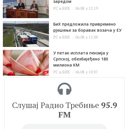
заредом
РС и БИХ
06.08. у 12:19
БиХ предложила привремено
рјешење за боравак возача у ЕУ
РС и БИХ
06.08. у 12:00
У петак исплата пензија у
Српској, обезбијеђено 180
милиона КМ
РС и БИХ
06.08. у 10:07
Слушај Радио Требиње
95.9
FM