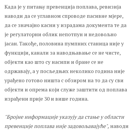
Када је у питању превенција поплава, ревизија
наводи да се углавном спроводе пасивне мјере,
да се значајно касни у израдама документа те да
је регулаторни облик непотпун и недовољно
јасан. Такође, половина пумпних станица није у
функцији, канали за наводњавање се не чисте,
објекти као што су насипи и бране се не
одржавају, а у посљедњих неколико година није
урађено готово ништа с обзиром на то да су сви
објекти и опрема који служе заштити од поплава
израђени прије 30 и више година.
"Бројне информације указују да стање у области
превенције поплава није задовољавајуће",
наводи