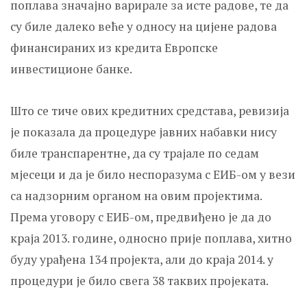
поплава значајно варирале за исте радове, те да
су биле далеко веће у односу на цијене радова
финансираних из кредита Европске
инвестиционе банке.
Што се тиче ових кредитних средстава, ревизија
је показала да процедуре јавних набавки нису
биле транспарентне, да су трајале по седам
мјесеци и да је било неспоразума с ЕИБ-ом у вези
са надзорним органом на овим пројектима.
Према уговору с ЕИБ-ом, предвиђено је да до
краја 2013. године, односно прије поплава, хитно
буду урађена 134 пројекта, али до краја 2014. у
процедури је било свега 38 таквих пројеката.