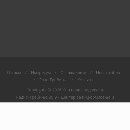
O нама
/
Импресум
/
Оглашавање
/
Инфо табла
/
Глас Требиња
/
Контакт
Copyrights © 2026 Сва права задржана.
Радио Требиње 95,9 - Центар за информисање и
образовање