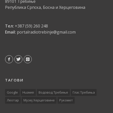
89101 Требиње
Република Српска, Босна и Херцеговина
Тел:
+387 (59) 260 248
Email:
portalradiotrebinje@gmail.com
ТАГОВИ
Google
Huawei
Водовод Требиње
Глас Требиња
Леотар
Музеј Херцеговине
Рукомет