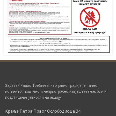
Задатак Радио Требиња, као јавног радија је тачно,
истинито, поштено и непристрасно извјештавање, али и
подстицање јавности на акцију.
Краља Петра Првог Ослободиоца 34