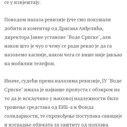
се у извјештају.
Поводом налаза ревизије јуче смо покушали
добити и коментар од Драгана Анђелића,
директора Јавне установе "Воде Српске", али
након што је чуо о чему се ради рекао је да га
назовемо касније, након чега се више није јављао
на мобилни телефон.
Иначе, судећи према налазима ревизије, ЈУ "Воде
Српске" имала је највише пропуста с обзиром на
то да је искључиво у њиховој надлежности било
трошење средстава од ЕИБ-а и Фонда
солидарности, те спровођење поступака санације
и изградње објеката за заштиту од поплава.