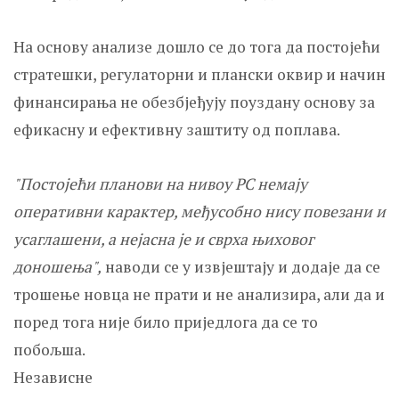
На основу анализе дошло се до тога да постојећи
стратешки, регулаторни и плански оквир и начин
финансирања не обезбјеђују поуздану основу за
ефикасну и ефективну заштиту од поплава.
"Постојећи планови на нивоу РС немају
оперативни карактер, међусобно нису повезани и
усаглашени, а нејасна је и сврха њиховог
доношења",
наводи се у извјештају и додаје да се
трошење новца не прати и не анализира, али да и
поред тога није било приједлога да се то
побољша.
Независне