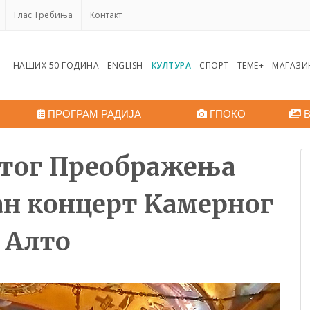
Глас Требиња
Контакт
НАШИХ 50 ГОДИНА
ENGLISH
КУЛТУРА
СПОРТ
ТЕМЕ+
МАГАЗИ
ПРОГРАМ РАДИЈА
ГПОКО
В
етог Преображења
ан концерт Kамерног
 Алто