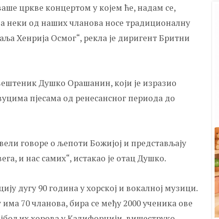
аше цркве концертом у којем ће, надам се,
да неки од наших чланова носе традиционалну
раља Хенрија Осмог“, рекла је диригент Бритни
свештеник Душко Орашанин, који је изразио
вуцима пјесама од ренесансног периода до
извели говоре о љепоти Божијој и представљају
ега, и нас самих“, истакао је отац Душко.
ју дугу 90 година у хорској и вокалној музици.
 има 70 чланова, бира се међу 2000 ученика ове
ајбољих хорова у Kалифорнији, вишеструко