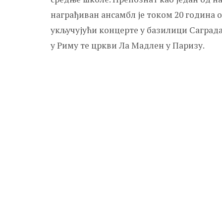
награђиван ансамбл је током 20 година 
укључујући концерте у базилици Саград
у Риму те цркви Ла Мадлен у Паризу.