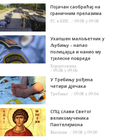
Појачан саобраћај на
граничним прелазима
РС и БИХ
09.08. у 09:08
Ухапшен малољетник у
Љубињу - напао
полицајца и нанио му
тјелесне повреде
Херцеговина
09.08. у 09:06
У Требињу рођена
четири дјечака
Требиње
09.08. у 09:04
СПЦ слави Светог
великомученика
Пантелејмона
Магазин
09.08. у 09:00