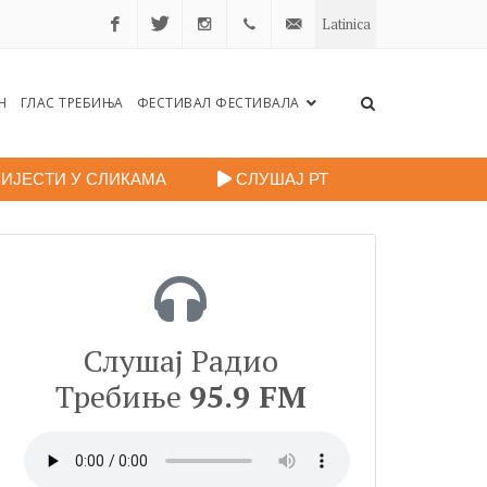
Latinica
Facebook
Twitter
Instagram
+38759
portalradiotrebinje@gmail.c
Н
ГЛАС ТРЕБИЊА
ФЕСТИВАЛ ФЕСТИВАЛА
260
248
ИЈЕСТИ У СЛИКАМА
СЛУШАЈ РТ
Слушај Радио
Требиње
95.9 FM