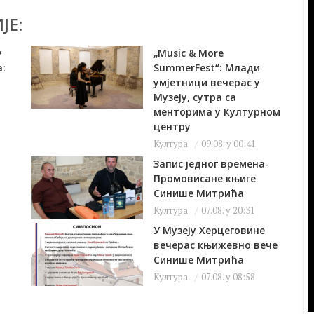
ЈЕ:
у
„Music & More
:
SummerFest“: Млади
умјетници вечерас у
Музеју, сутра са
менторима у Културном
центру
Култура
09.08. у 00:41
Запис једног времена-
Промовисане књиге
Синише Митрића
Култура
07.08. у 20:31
У Музеју Херцеговине
вечерас књижевно вече
Синише Митрића
Култура
07.08. у 08:58