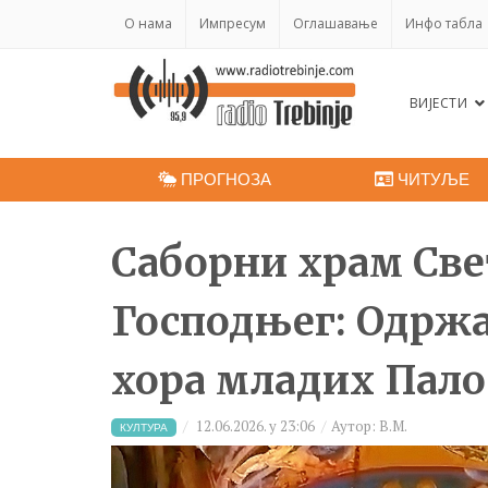
O нама
Импресум
Оглашавање
Инфо табла
ВИЈЕСТИ
ПРОГНОЗА
ЧИТУЉЕ
Саборни храм Св
Господњег: Одрж
хора младих Пало
12.06.2026. у 23:06
Аутор: В.М.
КУЛТУРА