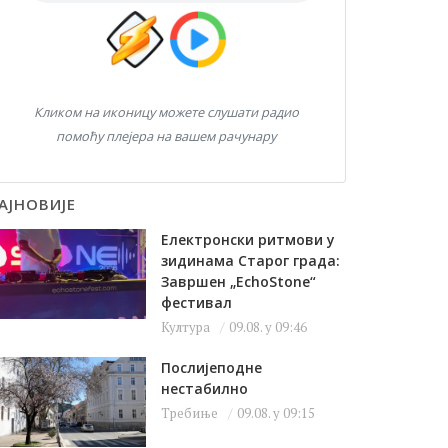
Кликом на иконицу можете слушати радио
помоћу плејера на вашем рачунару
АЈНОВИЈЕ
Електронски ритмови у
зидинама Старог града:
Завршен „EchoStone“
фестивал
Култура
09.08. у 09:46
Послијеподне
нестабилно
Требиње
09.08. у 09:15