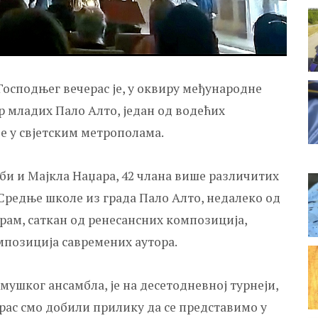
осподњег вечерас је, у оквиру међународне
р младих Пало Алто, један од водећих
је у свјетским метрополама.
и и Мајкла Наџара, 42 члана више различитих
 Средње школе из града Пало Алто, недалеко од
рам, саткан од ренесансних композиција,
мпозиција савремених аутора.
 мушког ансамбла, је на десетодневној турнеји,
ерас смо добили прилику да се представимо у