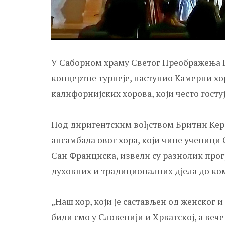
У Саборном храму Светог Преображења Г
концертне турнеје, наступио Kамерни хо
калифорнијских хорова, који често госту
Под диригентским вођством Бритни Kерб
ансамбала овог хора, који чине ученици
Сан Франциска, извели су разнолик прог
духовних и традиционалних дјела до ко
„Наш хор, који је састављен од женског и
били смо у Словенији и Хрватској, а веч