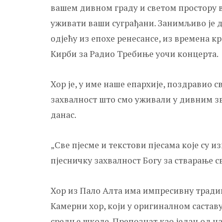
вашем дивном граду и светом простору в
уживати ваши суграђани. Занимљиво је 
одјећу из епохе ренесансе, из времена к
Kирби за Радио Требиње уочи концерта.
Хор је, у име наше епархије, поздравио 
захвалност што смо уживали у дивним з
данас.
„Све пјесме и текстови пјесама које су 
пјесничку захвалност Богу за стварање св
Хор из Пало Алта има импресивну традици
Kамерни хор, који у оригиналном саставу
средње школе. Препознат као један од н