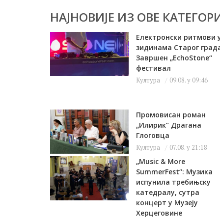
НАЈНОВИЈЕ ИЗ ОВЕ КАТЕГОРИ
Електронски ритмови 
зидинама Старог града
Завршен „EchoStone“
фестивал
Култура
09.08. у 09:46
Промовисан роман
„Илирик“ Драгана
Глоговца
Култура
07.08. у 21:18
„Music & More
SummerFest“: Музика
испунила требињску
катедралу, сутра
концерт у Музеју
Херцеговине