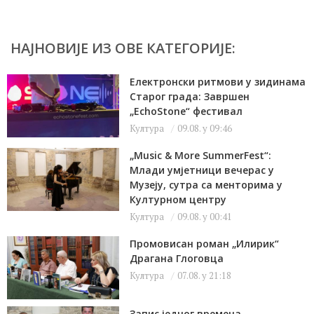
НАЈНОВИЈЕ ИЗ ОВЕ КАТЕГОРИЈЕ:
Електронски ритмови у зидинама
Старог града: Завршен
„EchoStone“ фестивал
Култура
09.08. у 09:46
„Music & More SummerFest“:
Млади умјетници вечерас у
Музеју, сутра са менторима у
Културном центру
Култура
09.08. у 00:41
Промовисан роман „Илирик“
Драгана Глоговца
Култура
07.08. у 21:18
Запис једног времена-