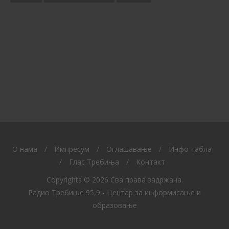
O нама
/
Импресум
/
Оглашавање
/
Инфо табла
/
Глас Требиња
/
Контакт
Copyrights © 2026 Сва права задржана.
Радио Требиње 95,9 - Центар за информисање и
образовање