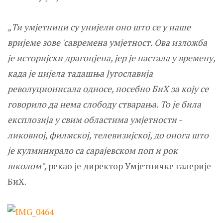
„Ти умјетници су унијели оно што се у наше
вријеме зове 'савремена умјетност. Ова изложба
је историјски драгоцјена, јер је настала у времену,
када је цијела тадашња Југославија
револуционисала односе, посебно БиХ за коју се
говорило да нема слободу стварања. То је била
експлозија у свим областима умјетности -
ликовној, филмској, телевизијској, до онога што
је кулминирало са сарајевском поп и рок
школом",
рекао је директор Умјетничке галерије
БиХ.