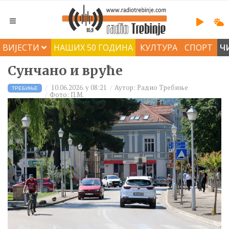
ВИЈЕСТИ
НАШИХ 50 ГОДИНА
КУЛТУРА
СПОРТ
Ч
Сунчано и вруће
10.06.2026. у 08:21
Аутор: Радио Требиње
ТРЕБИЊЕ
Фото: П.М.