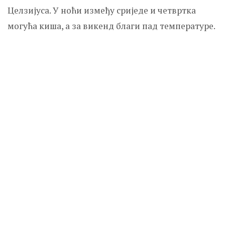
Целзијуса. У ноћи између сриједе и четвртка
могућа киша, а за викенд благи пад температуре.