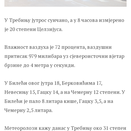
У Требињу јутрос сунчано, а у 8 часова измјерено
је 20 степени Целзијуса.
Влажност ваздуха је 72 процента, ваздушни
притисак 979 милибара уз сјевероисточни вјетар
брзине до 4 метра у секунди.
У Билећи овог јутра 18, Берковићима 17,
Невесињу 15, Гацку 14, а на Чемерну 12 степени. У
Билећи је пало 8 литара кише, Гацку 3,5, а на
Чемерну 2,5 литара.
Метеоролози кажу данас у Требињу око 31 степен