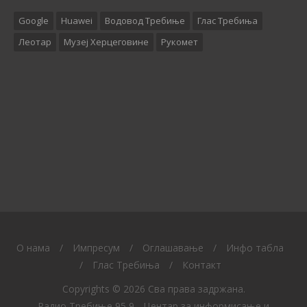
Google
Huawei
Водовод Требиње
Глас Требиња
Леотар
Музеј Херцеговине
Рукомет
O нама
/
Импресум
/
Оглашавање
/
Инфо табла
/
Глас Требиња
/
Контакт
Copyrights © 2026 Сва права задржана.
Радио Требиње 95,9 - Центар за информисање и