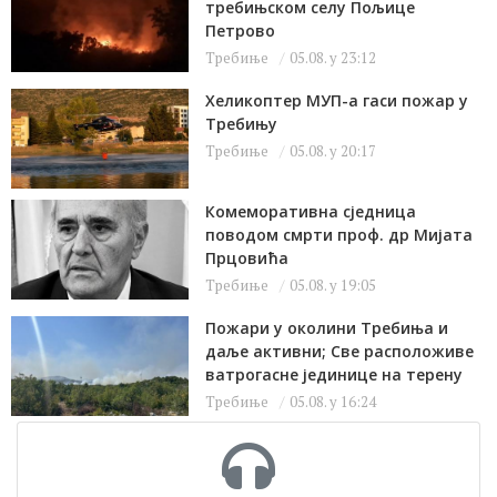
требињском селу Пољице
Петрово
Требиње
05.08. у 23:12
Хеликоптер МУП-а гаси пожар у
Требињу
Требиње
05.08. у 20:17
Комеморативна сједница
поводом смрти проф. др Мијата
Прцовића
Требиње
05.08. у 19:05
Пожари у околини Требиња и
даље активни; Све расположиве
ватрогасне јединице на терену
Требиње
05.08. у 16:24