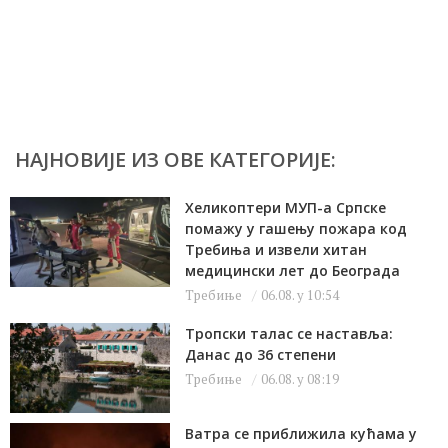
НАЈНОВИЈЕ ИЗ ОВЕ КАТЕГОРИЈЕ:
Хеликоптери МУП-а Српске
помажу у гашењу пожара код
Требиња и извели хитан
медицински лет до Београда
Требиње
06.08. у 10:54
Тропски талас се наставља:
Данас до 36 степени
Требиње
06.08. у 08:19
Ватра се приближила кућама у