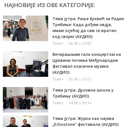
НАЈНОВИЈЕ ИЗ ОВЕ КАТЕГОРИЈЕ:
Тема јутра: Раша Буквић за Радио
Требиње: Када дођем овдје,
имам осјећај да сам се вратио
код својих (АУДИО)
Теме+
06.08. у 10:00
Вечерашњим гала концертом на
Црквини почиње Међународни
фестивал класичне музике
(АУДИО)
Теме+
05.08. у 10:53
Тема јутра: Духовна школа у
Требињу (АУДИО)
Теме+
04.08. у 09:34
Тема јутра: Журка као најава
„Echostone“ фестивала (АУДИО)