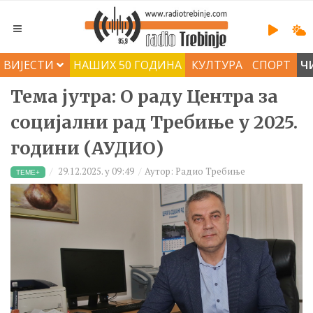
ВИЈЕСТИ
НАШИХ 50 ГОДИНА
КУЛТУРА
СПОРТ
Ч
Тема јутра: О раду Центра за
социјални рад Требиње у 2025.
години (АУДИО)
29.12.2025. у 09:49
Аутор: Радио Требиње
ТЕМЕ+