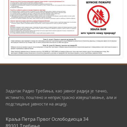
Задатак Радио Требиња, као јавног радија је тачно,
истинито, поштено и непристрасно извјештавање, али и
подстицање јавности на акцију.
Краља Петра Првог Ослободиоца 34
89101 Требиње