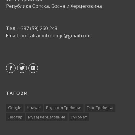
Република Српска, Босна и Херцеговина
Тел:
+387 (59) 260 248
Email:
portalradiotrebinje@gmail.com
ТАГОВИ
Google
Huawei
Водовод Требиње
Глас Требиња
Леотар
Музеј Херцеговине
Рукомет