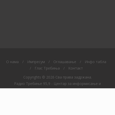
O нама
/
Импресум
/
Оглашавање
/
Инфо табла
/
Глас Требиња
/
Контакт
Copyrights © 2026 Сва права задржана.
Радио Требиње 95,9 - Центар за информисање и
образовање