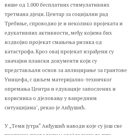
више од 1.000 бесплатних стимулативних
третмана дјеци. Центар за социјални рад
Требиње, спроводио је и неколико пројеката и
едукативних активности, међу којима бих
издвојио пројекат смањења ризика од
катастрофа. Kроз овај пројекат израђени су
значајни плански документи који су
представљали основ за аплицирање за грантове
Уницефа, с циљем материјално-техничког
опремања Центра и едукације запослених и
корисника о дјеловању у ванредним
ситуацијама", рекао је Анђушић.
У „Теми јутра“ Анђушић наводи које су још све