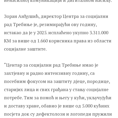
ненасилној комуникацији и дигиталном насиљу.
Зоран Анђушић, директор Центра за социјални
рад Требиње је, резимирајући ову годину,
истакао да је у 2025. исплаћено укупно 3.311.000
KМ за више од 1.660 корисника права из области
социјалне заштите.
“Центар за социјални рад Требиње имао је
захтјевну и радно интензивну годину, са
посебним фокусом на заштиту дјеце, породице,
старијих лица и свих грађана у стању социјалне
потребе. Тим за помоћ и његу у кући, укључујући
и доставу хране, обавио је више од 5.000 кућних
посјета док су дефектолози и логопеди пружили