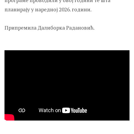
програме проводили у овој години те шта
планирају у наредној 2026. години.
Припремила Далиборка Радановић.