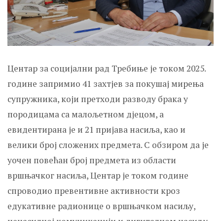
Центар за социјални рад Требиње је током 2025.
године запримио 41 захтјев за покушај мирења
супружника, који претходи разводу брака у
породицама са малољетном дјецом, а
евидентирана је и 21 пријава насиља, као и
велики број сложених предмета. С обзиром да је
уочен повећан број предмета из области
вршњачког насиља, Центар је током године
спроводио превентивне активности кроз
едукативне радионице о вршњачком насиљу,