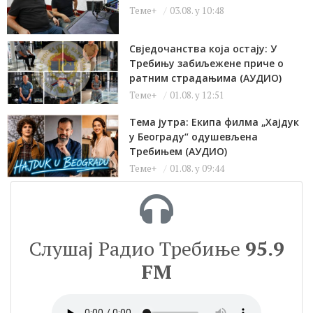
Теме+
03.08. у 10:48
Свједочанства која остају: У
Требињу забиљежене приче о
ратним страдањима (АУДИО)
Теме+
01.08. у 12:51
Тема јутра: Екипа филма „Хајдук
у Београду“ одушевљена
Требињем (АУДИО)
Теме+
01.08. у 09:44
Слушај Радио Требиње
95.9
FM