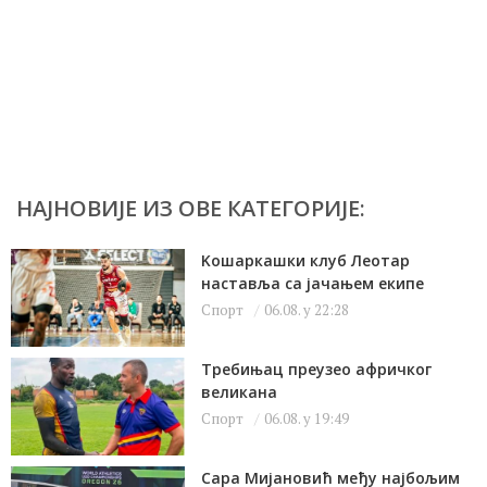
НАЈНОВИЈЕ ИЗ ОВЕ КАТЕГОРИЈЕ:
Kошаркашки клуб Леотар
наставља са јачањем екипе
Спорт
06.08. у 22:28
Требињац преузео афричког
великана
Спорт
06.08. у 19:49
Сара Мијановић међу најбољим