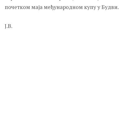
почетком маја међународном купу у Будви.
Ј.В.