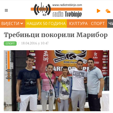
ВИЈЕСТИ
НАШИХ 50 ГОДИНА
КУЛТУРА
СПОРТ
Ч
Требињци покорили Марибор
18.04.2016. у 10:47
СПОРТ