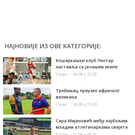
НАЈНОВИЈЕ ИЗ ОВЕ КАТЕГОРИЈЕ:
Kошаркашки клуб Леотар
наставља са јачањем екипе
Спорт
06.08. у 22:28
Требињац преузео афричког
великана
Спорт
06.08. у 19:49
Сара Мијановић међу најбољим
младим атлетичаркама свијета
Спорт
05.08. у 08:31