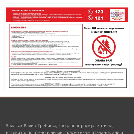
Задатак Радио Требиња, као јавног радија је тачно,
истинито, поштено и непристрасно извјештавање, али и