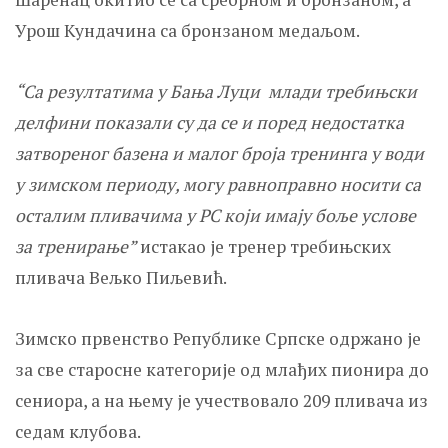
Урош Kундачина са бронзаном медаљом.
“Са резултатима у Бања Луци млади требињски
делфини показали су да се и поред недостатка
затвореног базена и малог броја тренинга у води
у зимском периоду, могу равноправно носити са
осталим пливачима у РС који имају боље услове
за тренирање”
истакао је тренер требињских
пливача Вељко Пиљевић.
Зимско првенство Републике Српске одржано је
за све старосне категорије од млађих пионира до
сениора, а на њему је учествовало 209 пливача из
седам клубова.