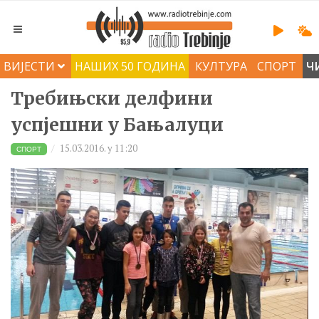
ВИЈЕСТИ
НАШИХ 50 ГОДИНА
КУЛТУРА
СПОРТ
Ч
Требињски делфини
успјешни у Бањалуци
15.03.2016. у 11:20
СПОРТ