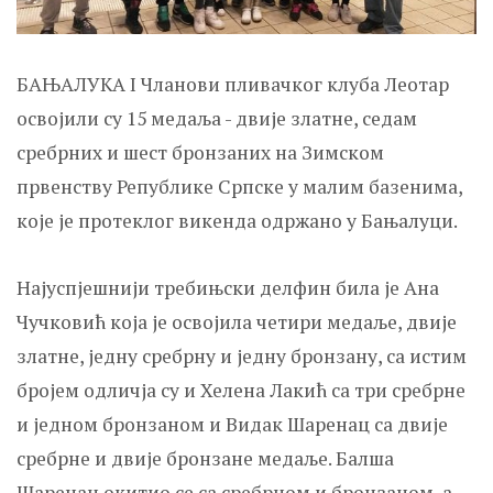
БАЊАЛУКА I Чланови пливачког клуба Леотар
освојили су 15 медаља - двије златне, седам
сребрних и шест бронзаних на Зимском
првенству Републике Српске у малим базенима,
које је протеклог викенда одржано у Бањалуци.
Најуспјешнији требињски делфин била је Ана
Чучковић која је освојила четири медаље, двије
златне, једну сребрну и једну бронзану, са истим
бројем одличја су и Хелена Лакић са три сребрне
и једном бронзаном и Видак Шаренац са двије
сребрне и двије бронзане медаље. Балша
Шаренац окитио се са сребрном и бронзаном, а