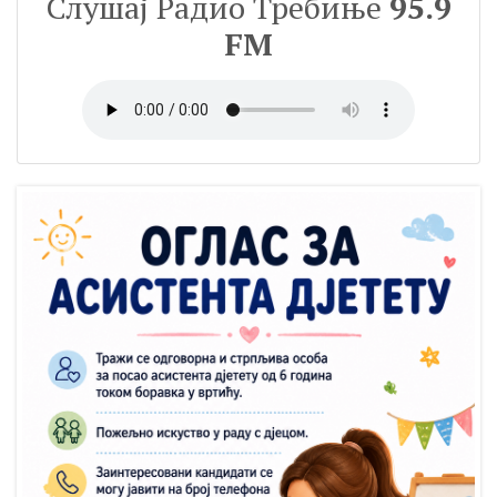
Слушај Радио Требиње
95.9
FM