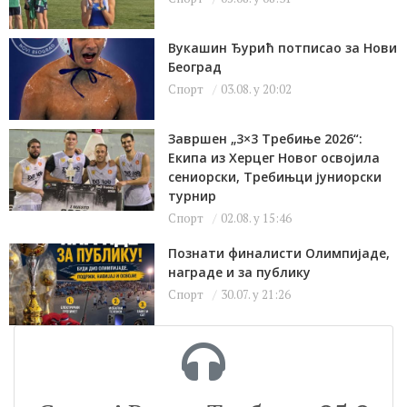
Вукашин Ђурић потписао за Нови
Београд
Спорт
03.08. у 20:02
Завршен „3×3 Требиње 2026“:
Екипа из Херцег Новог освојила
сениорски, Требињци јуниорски
турнир
Спорт
02.08. у 15:46
Познати финалисти Олимпијаде,
награде и за публику
Спорт
30.07. у 21:26