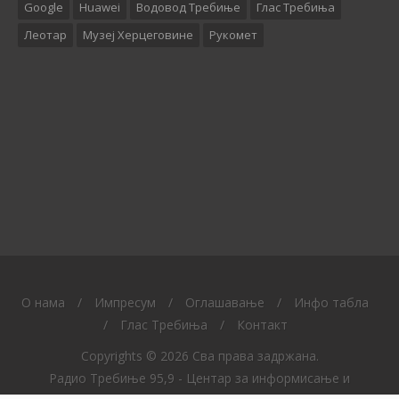
Google
Huawei
Водовод Требиње
Глас Требиња
Леотар
Музеј Херцеговине
Рукомет
O нама
/
Импресум
/
Оглашавање
/
Инфо табла
/
Глас Требиња
/
Контакт
Copyrights © 2026 Сва права задржана.
Радио Требиње 95,9 - Центар за информисање и