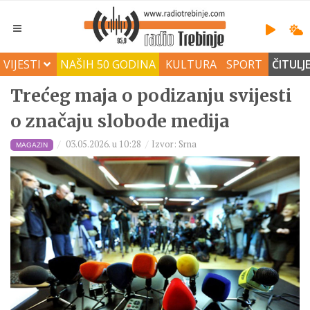
VIJESTI
NAŠIH 50 GODINA
KULTURA
SPORT
ČITULJ
Trećeg maja o podizanju svijesti
o značaju slobode medija
03.05.2026. u 10:28
Izvor: Srna
MAGAZIN