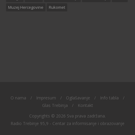
Muzej Hercegovine
Rukomet
O nama
/
Impresum
/
Oglašavanje
/
Info tabla
/
Glas Trebinja
/
Kontakt
Copyrights © 2026 Sva prava zadržana.
Radio Trebinje 95,9 - Centar za informisanje i obrazovanje