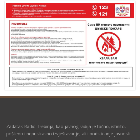
Zadatak Radio Trebinja, kao javnog radija je tačno, istinito,
pošteno i nepristrasno izvještavanje, ali i podsticanje javnosti