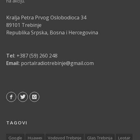
na akciju.
Kralja Petra Prvog Oslobodioca 34
89101 Trebinje
Republika Srpska, Bosna i Hercegovina
Tel:
+387 (59) 260 248
Email:
portalradiotrebinje@gmail.com
TAGOVI
Google
Huawei
Vodovod Trebinje
Glas Trebinja
Leotar