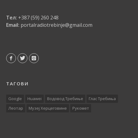
Тел:
+387 (59) 260 248
Email:
portalradiotrebinje@gmail.com
ТАГОВИ
Google
Huawei
Водовод Требиње
Глас Требиња
Леотар
Музеј Херцеговине
Рукомет