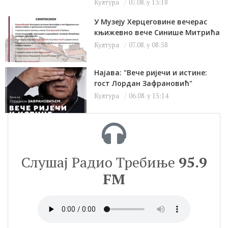
Култура
07.08. у 13:18
У Музеју Херцеговине вечерас
књижевно вече Синише Митрића
Култура
07.08. у 08:58
Најава: "Вече ријечи и истине:
гост Лордан Зафрановић"
Култура
06.08. у 15:14
Слушај Радио Требиње
95.9
FM