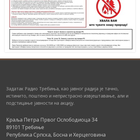
Задатак Радио Требиња, као јавног радија је тачно,
истинито, поштено и непристрасно извјештавање, али и
подстицање јавности на акцију.
Краља Петра Првог Ослободиоца 34
89101 Требиње
Република Српска, Босна и Херцеговина