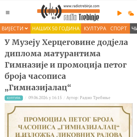
ВИЈЕСТИ
НАШИХ 50 ГОДИНА
КУЛТУРА
СПОРТ
Ч
У Музеју Херцеговине додјела
диплома матурантима
Гимназије и промоција петог
броја часописа
„Гимназијалац“
09.06.2026. у 16:15
Аутор: Радио Требиње
КУЛТУРА