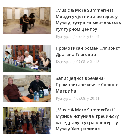
„Music & More SummerFest“:
Млади умјетници вечерас у
Музеју, сутра са менторима у
Културном центру
Култура
09.08. у 00:41
Промовисан роман „Илирик“
Драгана Глоговца
Култура
07.08. у 21:18
Запис једног времена-
Промовисане књиге Синише
Митрића
Култура
07.08. у 20:31
„Music & More SummerFest“:
Музика испунила требињску
катедралу, сутра концерт у
Музеју Херцеговине