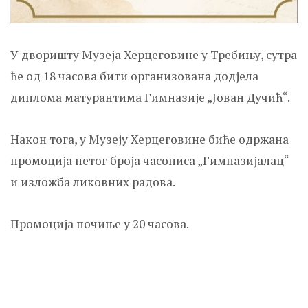
У дворишту Музеја Херцеговине у Требињу, сутра
ће од 18 часова бити организована додјела
диплома матурантима Гимназије „Јован Дучић“.
Након тога, у Музеју Херцеговине биће одржана
промоција петог броја часописа „Гимназијалац“
и изложба ликовних радова.
Промоција почиње у 20 часова.