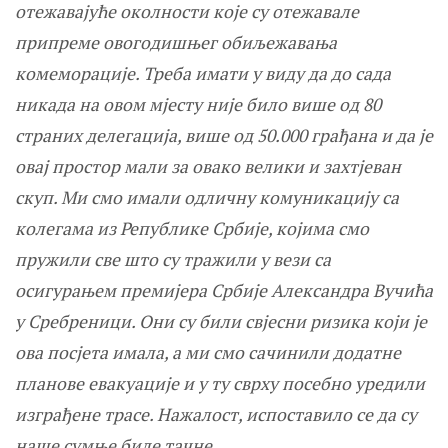
отежавајуће околности које су отежавале
припреме овогодишњег обиљежавања
комеморације. Треба имати у виду да до сада
никада на овом мјесту није било више од 80
страних делегација, више од 50.000 грађана и да је
овај простор мали за овако велики и захтјеван
скуп. Ми смо имали одличну комуникацију са
колегама из Републике Србије, којима смо
пружили све што су тражили у вези са
осигурањем премијера Србије Александра Вучића
у Сребреници. Они су били свјесни ризика који је
ова посјета имала, а ми смо сачинили додатне
планове евакуације и у ту сврху посебно уредили
изграђене трасе. Нажалост, испоставило се да су
наше сумње биле тачне.