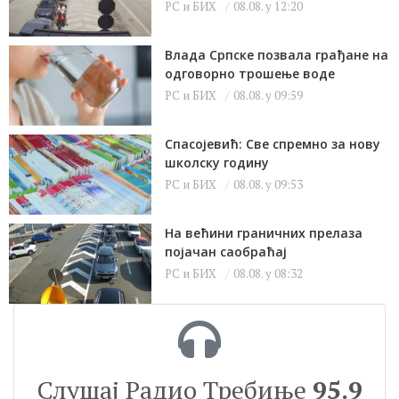
РС и БИХ
08.08. у 12:20
Влада Српске позвала грађане на
одговорно трошење воде
РС и БИХ
08.08. у 09:59
Спасојевић: Све спремно за нову
школску годину
РС и БИХ
08.08. у 09:53
На већини граничних прелаза
појачан саобраћај
РС и БИХ
08.08. у 08:32
Слушај Радио Требиње
95.9