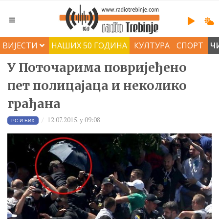
ВИЈЕСТИ
НАШИХ 50 ГОДИНА
КУЛТУРА
СПОРТ
Ч
У Поточарима повријеђено
пет полицајаца и неколико
грађана
12.07.2015. у 09:08
РС И БИХ