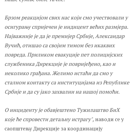
Брзом реакцијом свих нас који смо учествовали у
осигурању спријечен је индицент већих размјера.
Најважније је да је премијер Србије, Александар
Вучић, отишао са својим тимом без икаквих
повреда. Приликом евакуције пет полицијских
службеника Дирекције је повријеђено, као и
неколико грађана. Желимо истаћи да смо у
сталном контакту са институцијама из Републике
Србије и да су јако захвални на нашој помоћи.
О инциденту је обавјештено Тужилаштво БиХ
које ће спровести детаљну истрагу",
наводи се у
саопштењу Дирекције за координацију