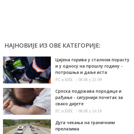
НАЈНОВИЈЕ ИЗ ОВЕ КАТЕГОРИЈЕ:
Цијена горива у сталном порасту
и у односу на прошлу годину -
потрошња и даље иста
РС и БИХ
08.08. у 21:09
Српска подржава породице и
рађање - сигурнији почетак за
свако дијете
РС и БИХ
08.08. у 16:18
Дуга чекања на граничним
прелазима