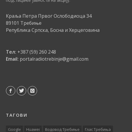
подстицање јавности на акцију.
Краља Петра Првог Ослободиоца 34
89101 Требиње
Република Српска, Босна и Херцеговина
Тел:
+387 (59) 260 248
Email:
portalradiotrebinje@gmail.com
ТАГОВИ
Google
Huawei
Водовод Требиње
Глас Требиња