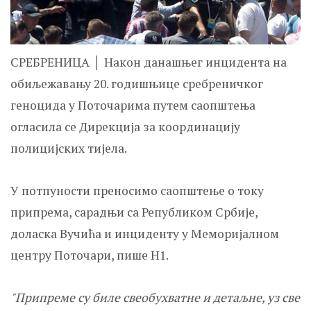
СРЕБРЕНИЦА │ Након данашњег инцидента на
обиљежавању 20. годишњице сребреничког
геноцида у Поточарима путем саопштења
огласила се Дирекција за координацију
полицијских тијела.
У потпуности преносимо саопштење о току
припрема, сарадњи са Републиком Србије,
доласка Вучића и инциденту у Меморијалном
центру Поточари, пише Н1.
"Припреме су биле свеобухватне и детаљне, уз све