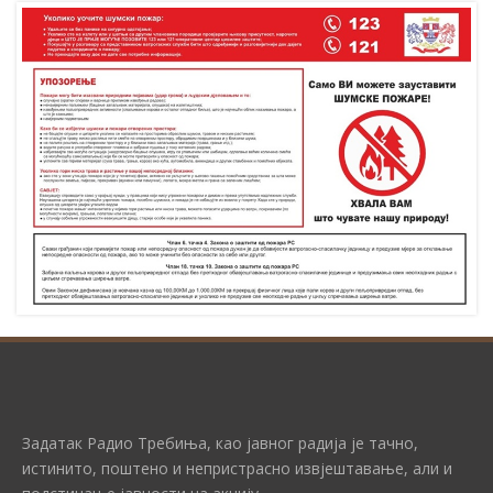
Задатак Радио Требиња, као јавног радија је тачно,
истинито, поштено и непристрасно извјештавање, али и