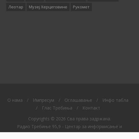
Леотар
Музеј Херцеговине
Рукомет
O нама
/
Импресум
/
Оглашавање
/
Инфо табла
/
Глас Требиња
/
Контакт
Copyrights © 2026 Сва права задржана.
Радио Требиње 95,9 - Центар за информисање и
образовање