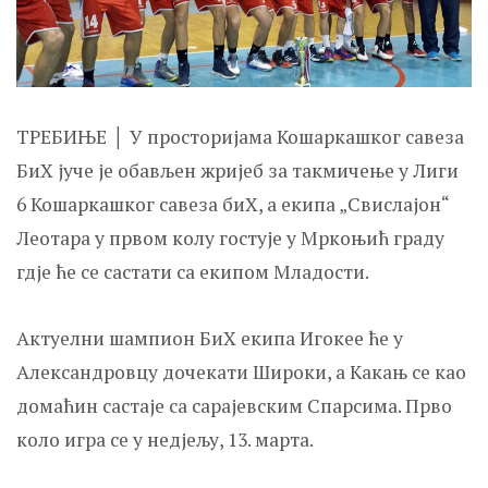
ТРЕБИЊЕ │ У просторијама Кошаркашког савеза
БиХ јуче је обављен жријеб за такмичење у Лиги
6 Кошаркашког савеза биХ, а екипа „Свислајон“
Леотара у првом колу гостује у Мркоњић граду
гдје ће се састати са екипом Младости.
Актуелни шампион БиХ екипа Игокее ће у
Александровцу дочекати Широки, а Какањ се као
домаћин састаје са сарајевским Спарсима. Прво
коло игра се у недјељу, 13. марта.