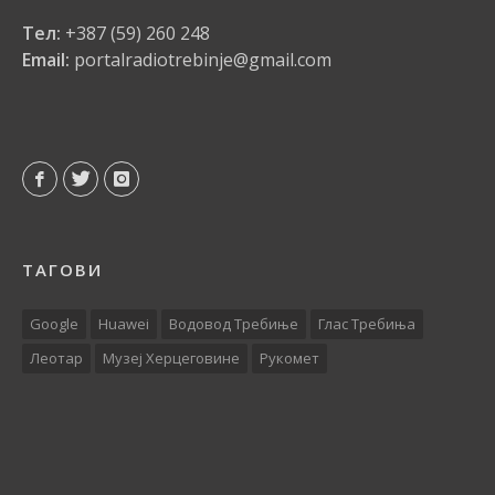
Тел:
+387 (59) 260 248
Email:
portalradiotrebinje@gmail.com
ТАГОВИ
Google
Huawei
Водовод Требиње
Глас Требиња
Леотар
Музеј Херцеговине
Рукомет