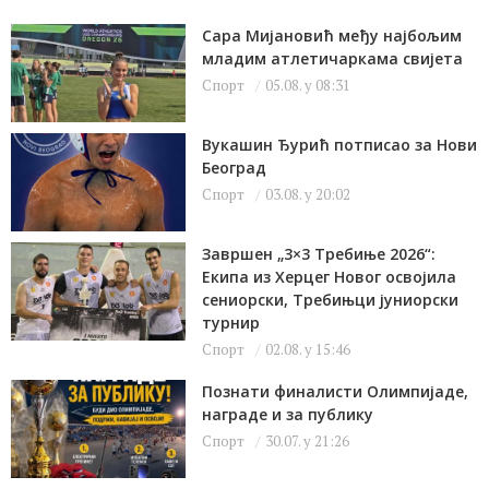
Сара Мијановић међу најбољим
младим атлетичаркама свијета
Спорт
05.08. у 08:31
Вукашин Ђурић потписао за Нови
Београд
Спорт
03.08. у 20:02
Завршен „3×3 Требиње 2026“:
Екипа из Херцег Новог освојила
сениорски, Требињци јуниорски
турнир
Спорт
02.08. у 15:46
Познати финалисти Олимпијаде,
награде и за публику
Спорт
30.07. у 21:26