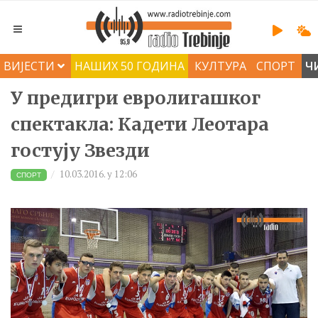
ВИЈЕСТИ
НАШИХ 50 ГОДИНА
КУЛТУРА
СПОРТ
Ч
У предигри евролигашког
спектакла: Кадети Леотара
гостују Звезди
10.03.2016. у 12:06
СПОРТ