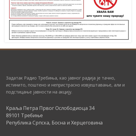
Задатак Радио Требиња, као јавног радија је тачно,
истинито, поштено и непристрасно извјештавање, али и
подстицање јавности на акцију.
Краља Петра Првог Ослободиоца 34
89101 Требиње
Република Српска, Босна и Херцеговина