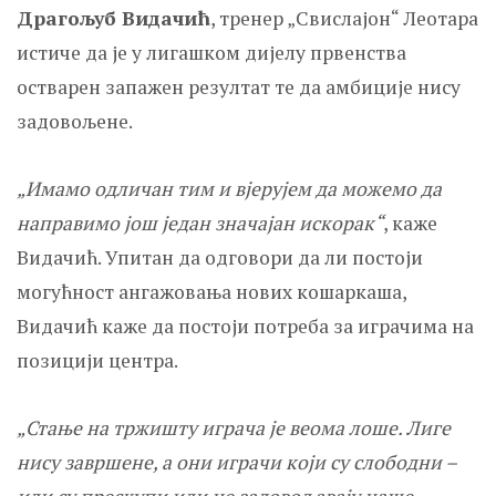
Драгољуб Видачић
, тренер „Свислајон“ Леотара
истиче да је у лигашком дијелу првенства
остварен запажен резултат те да амбиције нису
задовољене.
„Имамо одличан тим и вјерујем да можемо да
направимо још један значајан искорак“
, каже
Видачић. Упитан да одговори да ли постоји
могућност ангажовања нових кошаркаша,
Видачић каже да постоји потреба за играчима на
позицији центра.
„Стање на тржишту играча је веома лоше. Лиге
нису завршене, а они играчи који су слободни –