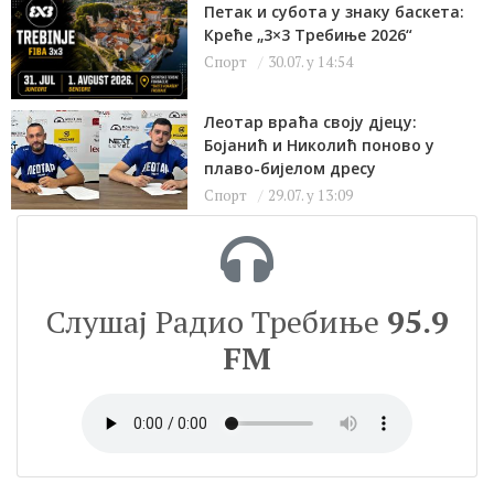
Петак и субота у знаку баскета:
Креће „3×3 Требиње 2026“
Спорт
30.07. у 14:54
Леотар враћа своју дјецу:
Бојанић и Николић поново у
плаво-бијелом дресу
Спорт
29.07. у 13:09
Слушај Радио Требиње
95.9
FM