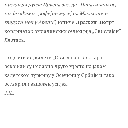
предигри дуела Црвена звезда - Панатинаикос,
посјетићемо трофејни музеј на Маракани и
гледати меч у Арени“,
истиче
Дражен Шегрт
,
кординатор омладинских селекција „Свислајон“
Леотара.
Подсјетимо, кадети „Свислајон“ Леотара
освојили су недавно друго мјесто на јаком
кадетском турниру у Осечини у Србији и тако
остварили запажен успјех.
Р.М.