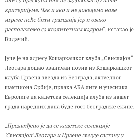
или су прескупи или не задовољавају наше
критеријуме. Чак и ако и не доведемо нове
играче неће бити трагедија јер и овако
располажемо са квалитетним кадром
“, истакао је
Видачић.
Јуче је на адресу Кошаркашког клуба „Свислајон“
Леотара дошао званичан позив из Кошаркашког
клуба Црвена звезда из Београда, актуелног
шампиона Србије, првака АБА лиге и учесника
Евролиге да кадетска селекција клуба из нашег
града наредних дана буде гост београдске екипе.
„Предвиђено је да се кадетске селекције
'Свислајон' Леотара и Црвене звезде састану у