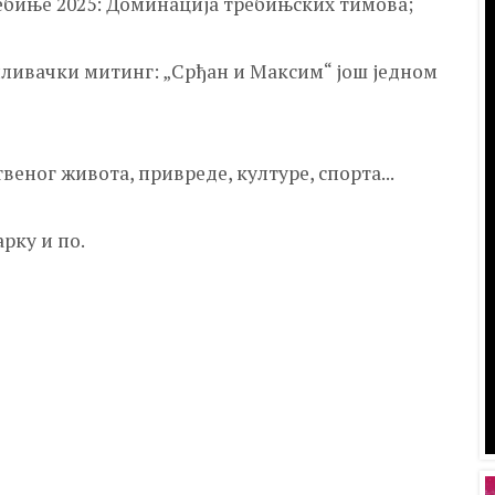
ебиње 2025: Доминација требињских тимова;
ливачки митинг: „Срђан и Максим“ још једном
веног живота, привреде, културе, спорта...
арку и по.