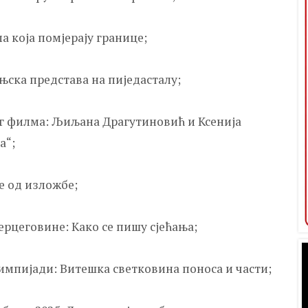
а која помјерају границе;
њска предстaва на пиједасталу;
ог филма: Љиљана Драгутиновић и Ксенија
а“;
е од изложбе;
ерцеговине: Како се пишу сјећања;
олимпијади: Витешка светковина поноса и части;