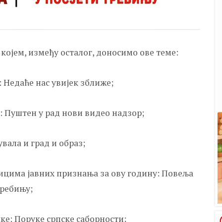
у којем, између осталог, доносимо ове теме:
 Недаће нас увијек зближе;
: Пуштен у рад нови видео надзор;
вала и град и образ;
ицима јавних признања за ову годину: Повеља
Требињу;
ке: Поруке српске саборности;