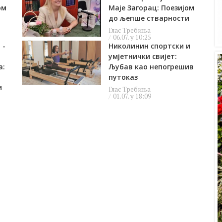
ом
Маје Загорац: Поезијом
до љепше стварности
Глас Требиња
06.07. у 10:25
 -
Николинин спортски и
умјетнички свијет:
а:
Љубав као непогрешив
путоказ
и
Глас Требиња
01.07. у 18:09