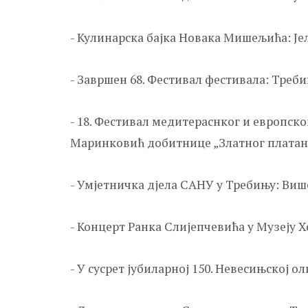
- Кулинарска бајка Новака Мишељића: Јел
- Завршен 68. Фестивал фестивала: Треби
- 18. Фестивал медитераснког и европск
Маринковић добитнице „Златног платан
- Умјетничка дјела САНУ у Требињу: Виш
- Концерт Ранка Слијепчевића у Музеју Х
- У сусрет јубиларној 150. Невесињској 