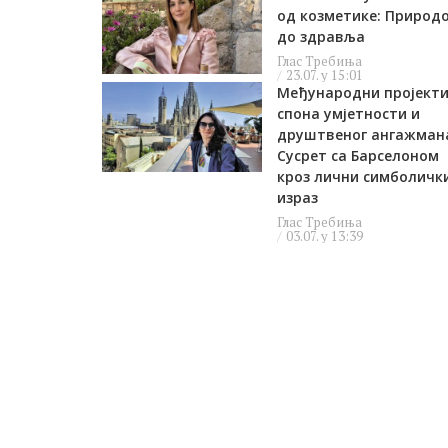
од козметике: Природ
до здравља
Глас Требиња
23.07. у 15:01
Међународни пројекти
спона умјетности и
друштвеног ангажман
Сусрет са Барселоном
кроз лични симболичк
израз
Глас Требиња
03.07. у 13:39