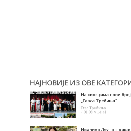
НАЈНОВИЈЕ ИЗ ОВЕ КАТЕГОРИ
На киосцима нови број
„Гласа Требиња“
Глас Требиња
01.08. у 14:41
Иванина Леута – више