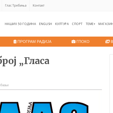
Глас Требиња
Контакт
НАШИХ 50 ГОДИНА
ENGLISH
КУЛТУРА
СПОРТ
ТЕМЕ+
МАГАЗИ
ПРОГРАМ РАДИЈА
ГПОКО
В
број „Гласа
ебиње