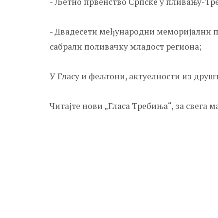
- Љетно првенство Српске у пливању-Тр
- Двадесети међународни меморијални п
сабрали поливачку младост региона;
У Гласу и фељтони, актуелности из друшт
Читајте нови „Гласа Требиња“, за свега м