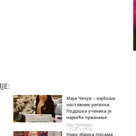
ЈЕ:
Маја Чечур – најбољи
наставник региона:
Подршка ученика је
највеће признање
Глас Требиња
27.07. у 09:50
Нова збирка пјесама