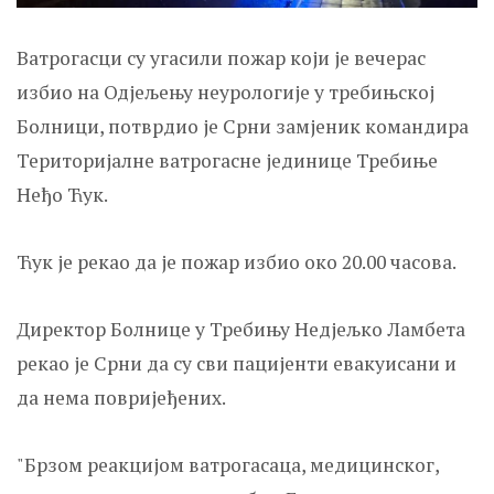
Ватрогасци су угасили пожар који је вечерас
избио на Одјељењу неурологије у требињској
Болници, потврдио је Срни замјеник командира
Територијалне ватрогасне јединице Требиње
Неђо Ћук.
Ћук је рекао да је пожар избио око 20.00 часова.
Директор Болнице у Требињу Недјељко Ламбета
рекао је Срни да су сви пацијенти евакуисани и
да нема повријеђених.
"Брзом реакцијом ватрогасаца, медицинског,