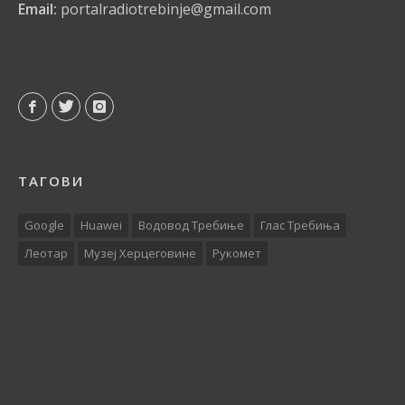
Email:
portalradiotrebinje@gmail.com
ТАГОВИ
Google
Huawei
Водовод Требиње
Глас Требиња
Леотар
Музеј Херцеговине
Рукомет