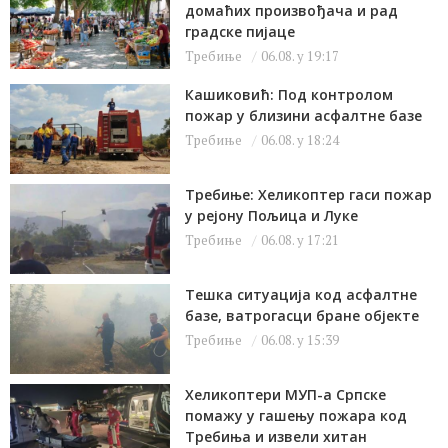
домаћих произвођача и рад
градске пијаце
Требиње
06.08. у 19:17
Кашиковић: Под контролом
пожар у близини асфалтне базе
Требиње
06.08. у 18:24
Требиње: Хеликоптер гаси пожар
у рејону Пољица и Луке
Требиње
06.08. у 17:21
Тешка ситуација код асфалтне
базе, ватрогасци бране објекте
Требиње
06.08. у 15:39
Хеликоптери МУП-а Српске
помажу у гашењу пожара код
Требиња и извели хитан