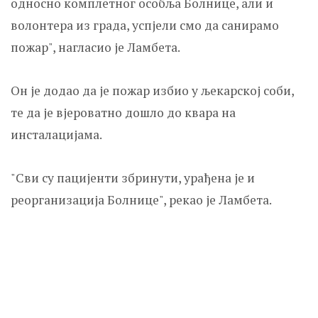
односно комплетног особља Болнице, али и
волонтера из града, успјели смо да санирамо
пожар", нагласио је Ламбета.
Он је додао да је пожар избио у љекарској соби,
те да је вјероватно дошло до квара на
инсталацијама.
"Сви су пацијенти збринути, урађена је и
реорганизација Болнице", рекао је Ламбета.