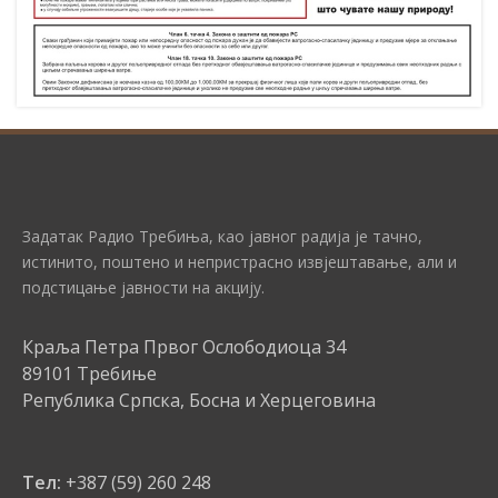
Задатак Радио Требиња, као јавног радија је тачно,
истинито, поштено и непристрасно извјештавање, али и
подстицање јавности на акцију.
Краља Петра Првог Ослободиоца 34
89101 Требиње
Република Српска, Босна и Херцеговина
Тел:
+387 (59) 260 248