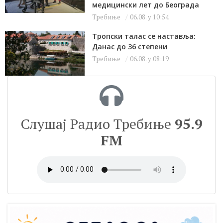
медицински лет до Београда
Требиње
06.08. у 10:54
Тропски талас се наставља:
Данас до 36 степени
Требиње
06.08. у 08:19
Слушај Радио Требиње
95.9
FM