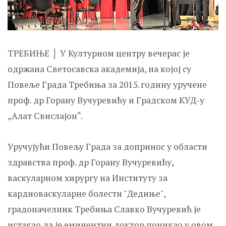
ТРЕБИЊЕ │ У Културном центру вечерас је
одржана Светосавска академија, на којој су
Повеље Града Требиња за 2015. годину уручене
проф. др Горану Вучуревићу и Градском КУД-у
„Алат Свислајон“.
Уручујући Повељу Града за допринос у области
здравства проф. др Горану Вучуревићу,
васкуларном хирургу на Институту за
кардиоваскуларне болести "Дедиње",
градоначелник Требиња Славко Вучуревић је
истакао да је еминентни доктор поникао у овом