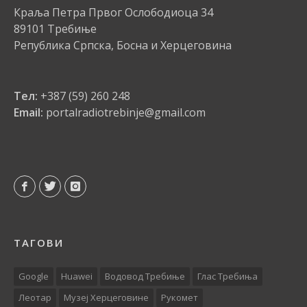
Краља Петра Првог Ослободиоца 34
89101 Требиње
Република Српска, Босна и Херцеговина
Тел:
+387 (59) 260 248
Email:
portalradiotrebinje@gmail.com
ТАГОВИ
Google
Huawei
Водовод Требиње
Глас Требиња
Леотар
Музеј Херцеговине
Рукомет