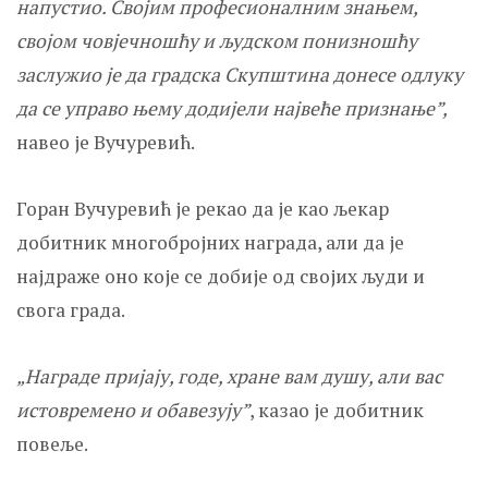
напустио. Својим професионалним знањем,
својом човјечношћу и људском понизношћу
заслужио је да градска Скупштина донесе одлуку
да се управо њему додијели највеће признање”,
навео је Вучуревић.
Горан Вучуревић је рекао да је као љекар
добитник многобројних награда, али да је
најдраже оно које се добије од својих људи и
свога града.
„Награде пријају, годе, хране вам душу, али вас
истовремено и обавезују”
, казао је добитник
повеље.