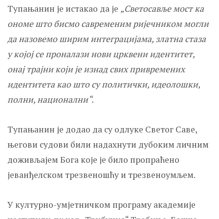
Тупањанин је истакао да је
„Светосавље мост ка
ономе што бисмо савременим ријечником могли
да назовемо ширим интеграцијама, златна стаза
у којој се проналази нови црквени идентитет,
онај трајни који је изнад свих привремених
идентитета као што су политички, идеолошки,
полни, национални“.
Тупањанин је додао да су одлуке Светог Саве,
његови судови били надахнути дубоким личним
доживљајем Бога које је било пропраћено
јеванђелском трезвеношћу и трезвеноумљем.
У културно-умјетничком програму академије