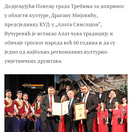
Додјељујући Повељу града Требиња за допринос
у области културе, Драгану Мијовићу,
предсједнику КУД-у „Алата Свислајон“,
Вучуревић је истакао Алат чува традицију и
обичаје српског народа већ 60 година и да су
једно од најбољих регионалних културно-
умјетничких друштава.