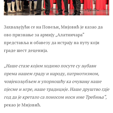
Захваљујући се на Повељи, Мијовић је казао да
ово признање за армију „Алатничара“
представља и обавезу да истрају на путу који
граде шест деценија.
„Наше стазе којим ходимо посуте су љубави
према нашем граду и народу, патриотизмом,
човјекољубљем и упорношћу ка очувању наше
пјесме и игре, наше традиције. Наше друштво гдје
год да је кретало са поносом носи име Требиња“,
рекао је Мијовић.