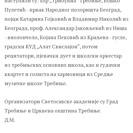
наступили су: хор „Трибуниа“ Требиње, Бошко
Пулетић - првак Народног позоришта Београд,
појци Катарина Гојковић и Владимир Николић из
Београда, проф. Александар Јаковљевић из Ниша
- виолончело, Бојана Пековић из Краљева - гусле,
градски КУД „Алат Свислајон“, потом
рецитатори, пјевачки дует и школски оркестар
из требињских основних школа, као и гудачки
квартет и солиста на хармоници из Средње
музичке школе Требиње.
Организатори Светосавске академије су Град
Требиње и Црквена општина Требиње.
Д.М.