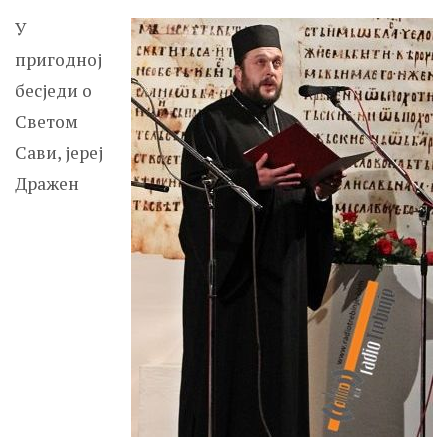
У
пригодној
бесједи о
Светом
Сави, јереј
Дражен