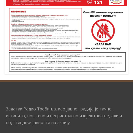
Задатак Радио Требиња, као јавног радија је тачно,
истинито, поштено и непристрасно извјештавање, али и
подстицање јавности на акцију.