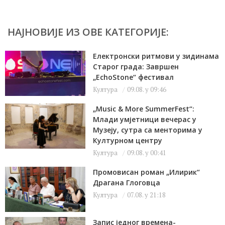
НАЈНОВИЈЕ ИЗ ОВЕ КАТЕГОРИЈЕ:
Електронски ритмови у зидинама
Старог града: Завршен
„EchoStone“ фестивал
Култура
09.08. у 09:46
„Music & More SummerFest“:
Млади умјетници вечерас у
Музеју, сутра са менторима у
Културном центру
Култура
09.08. у 00:41
Промовисан роман „Илирик“
Драгана Глоговца
Култура
07.08. у 21:18
Запис једног времена-