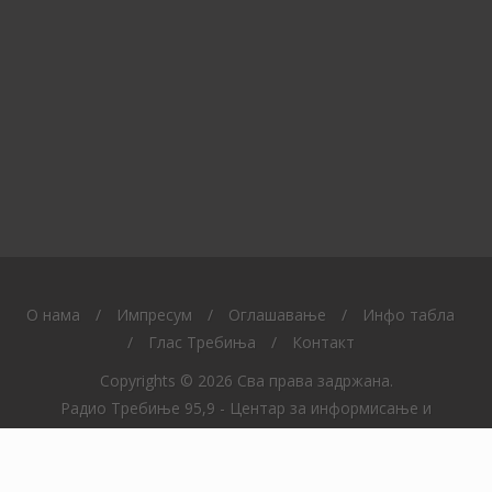
O нама
/
Импресум
/
Оглашавање
/
Инфо табла
/
Глас Требиња
/
Контакт
Copyrights © 2026 Сва права задржана.
Радио Требиње 95,9 - Центар за информисање и
образовање