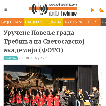
ВИЈЕСТИ
НАШИХ 50 ГОДИНА
КУЛТУРА
СПОРТ
Ч
Уручене Повеље града
Требиња на Светосавској
академији (ФОТО)
26.01.2016. у 23:27
КУЛТУРА