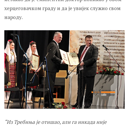
херцеговачком граду и да је увијек служио свом
народу.
“Из Требиња је отишао, али га никада није