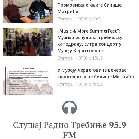
Промовисане књиге Синише
Митрића
Култура
07.08. у 20:31
„Music & More SummerFest“:
Музика испунила требињску
катедралу, сутра концерт у
Музеју Херцеговине
Култура
07.08. у 13:18
У Музеју Херцеговине вечерас
књижевно вече Синише Митрића
Култура
07.08. у 08:58
Слушај Радио Требиње
95.9
FM