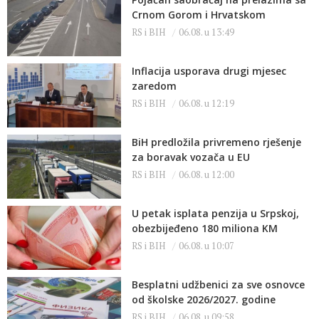
Crnom Gorom i Hrvatskom
RS i BIH
06.08. u 13:49
Inflacija usporava drugi mjesec
zaredom
RS i BIH
06.08. u 12:19
BiH predložila privremeno rješenje
za boravak vozača u EU
RS i BIH
06.08. u 12:00
U petak isplata penzija u Srpskoj,
obezbijeđeno 180 miliona KM
RS i BIH
06.08. u 10:07
Besplatni udžbenici za sve osnovce
od školske 2026/2027. godine
RS i BIH
06.08. u 09:58