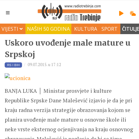
VIJESTI
NAŠIH 50 GODINA
KULTURA
SPORT
ČITULJ
Uskoro uvođenje male mature u
Srpskoj
09.07.2015. u 17:12
RS I BIH
BANJA LUKA │ Ministar prosvjete i kulture
Republike Srpske Dane Malešević izjavio je da je pri
kraju radna verzija strategije obrazovanja kojom se
planira uvođenje male mature u osnovne škole ili
neke vrste eksternog ocjenjivanja na kraju osnovnog
obrazovanja. Malešević je naglasio da bi se time