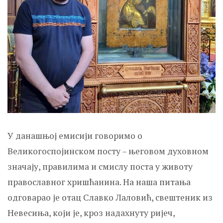
У данашњој емисији говоримо о
Великогоспојинском посту – његовом духовном
значају, правилима и смислу поста у животу
православног хришћанина. На наша питања
одговарао је отац Славко Лаловић, свештеник из
Невесиња, који је, кроз надахнуту ријеч,