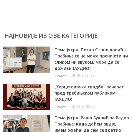
НАЈНОВИЈЕ ИЗ ОВЕ КАТЕГОРИЈЕ:
Тема јутра: Петар Станојловић –
Требиње се не може пренијети ни
сликом ни звуком, мора да се
доживи (АУДИО)
Теме+
08.08. у 10:57
„Херцеговачка свадба“ вечерас
пред требињском публиком
(АУДИО)
Теме+
07.08. у 10:11
Тема јутра: Раша Буквић за Радио
Требиње: Када дођем овдје,
имам осјећај да сам се вратио