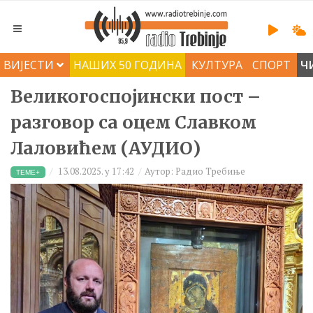
ВИЈЕСТИ
НАШИХ 50 ГОДИНА
КУЛТУРА
СПОРТ
Ч
Великогоспојински пост –
разговор са оцем Славком
Лаловићем (АУДИО)
13.08.2025. у 17:42
Аутор: Радио Требиње
ТЕМЕ+