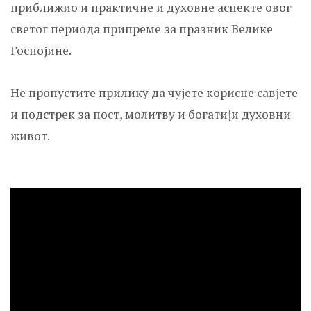
приближио и практичне и духовне аспекте овог
светог периода припреме за празник Велике
Госпојине.
Не пропустите прилику да чујете корисне савјете
и подстрек за пост, молитву и богатији духовни
живот.