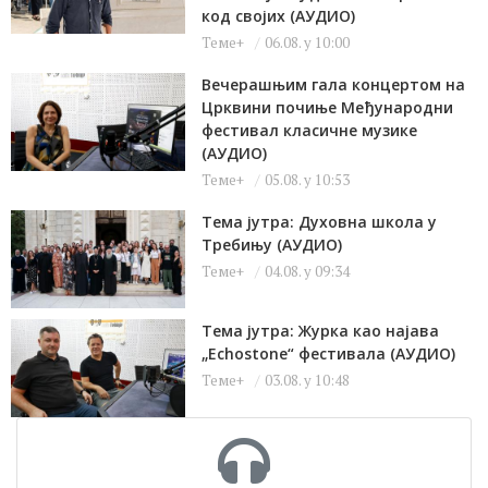
код својих (АУДИО)
Теме+
06.08. у 10:00
Вечерашњим гала концертом на
Црквини почиње Међународни
фестивал класичне музике
(АУДИО)
Теме+
05.08. у 10:53
Тема јутра: Духовна школа у
Требињу (АУДИО)
Теме+
04.08. у 09:34
Тема јутра: Журка као најава
„Echostone“ фестивала (АУДИО)
Теме+
03.08. у 10:48