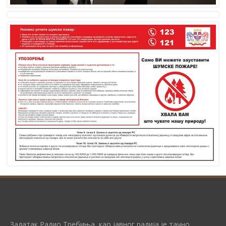
Задатак Радио Требиња, као јавног радија је тачно,