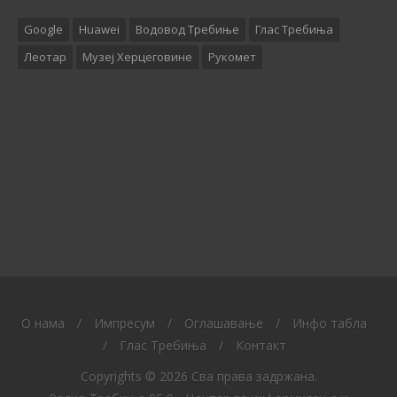
Google
Huawei
Водовод Требиње
Глас Требиња
Леотар
Музеј Херцеговине
Рукомет
O нама
/
Импресум
/
Оглашавање
/
Инфо табла
/
Глас Требиња
/
Контакт
Copyrights © 2026 Сва права задржана.