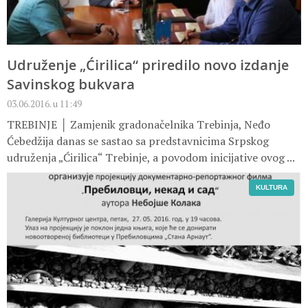
Udruženje „Ćirilica“ priredilo novo izdanje
Savinskog bukvara
03.06.2016. u 11:49
TREBINJE │ Zamjenik gradonačelnika Trebinja, Neđo
Ćebedžija danas se sastao sa predstavnicima Srpskog
udruženja „Ćirilica“ Trebinje, a povodom inicijative ovog ...
KULTURA