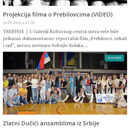
Projekcija filma o Prebilovcima (VIDEO)
26.05.2016. u 17:28
TREBINJE │ U Galeriji Kulturnog centra sutra veče biće
prikazan dokumentarno-reportažni film „Prebilovci, nekad
i sad“, autora novinara Nebojše Kolaka. ...
KULTURA
Zlatni Dučići ansamblima iz Srbije