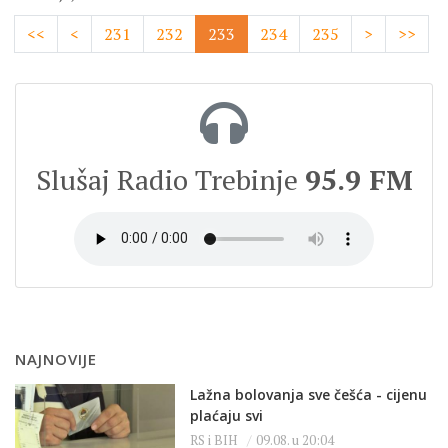
<<
<
231
232
233
234
235
>
>>
Slušaj Radio Trebinje
95.9 FM
NAJNOVIJE
Lažna bolovanja sve češća - cijenu
plaćaju svi
RS i BIH
09.08. u 20:04