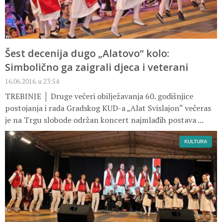
Šest decenija dugo „Alatovo“ kolo:
Simbolično ga zaigrali djeca i veterani
16.06.2016. u 23:54
TREBINJE │ Druge večeri obilježavanja 60. godišnjice
postojanja i rada Gradskog KUD-a „Alat Svislajon“ večeras
je na Trgu slobode održan koncert najmlađih postava ...
KULTURA