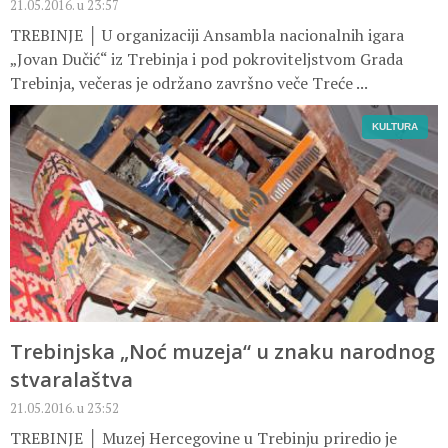
21.05.2016. u 23:57
TREBINJE │ U organizaciji Ansambla nacionalnih igara
„Jovan Dučić“ iz Trebinja i pod pokroviteljstvom Grada
Trebinja, večeras je održano završno veče Treće ...
KULTURA
Trebinjska „Noć muzeja“ u znaku narodnog
stvaralaštva
21.05.2016. u 23:52
TREBINJE │ Muzej Hercegovine u Trebinju priredio je