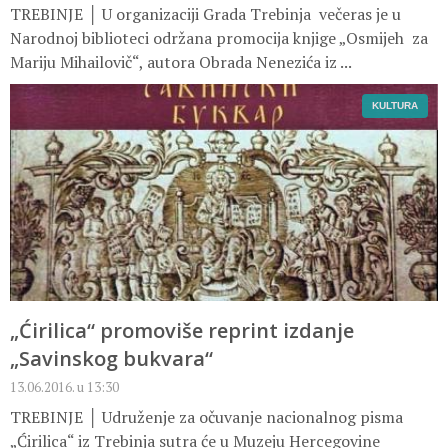
TREBINJE │ U organizaciji Grada Trebinja večeras je u
Narodnoj biblioteci održana promocija knjige „Osmijeh za
Mariju Mihailovič“, autora Obrada Nenezića iz ...
KULTURA
„Ćirilica“ promoviše reprint izdanje
„Savinskog bukvara“
13.06.2016. u 13:30
TREBINJE │ Udruženje za očuvanje nacionalnog pisma
„Ćirilica“ iz Trebinja sutra će u Muzeju Hercegovine