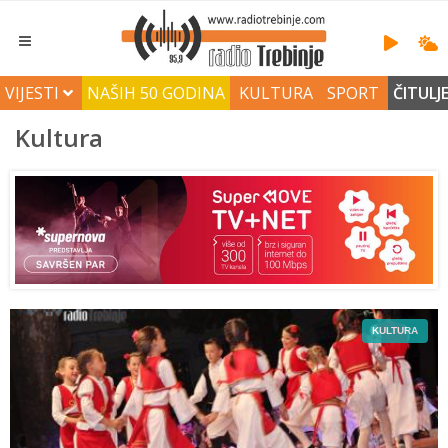
VIJESTI
NAŠIH 50 GODINA
KULTURA
SPORT
ČITULJ
Kultura
KULTURA