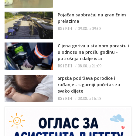
Pojačan saobraćaj na graničnim
prelazima
RS i BIH
09.08. u 09:08
Cijena goriva u stalnom porastu i
u odnosu na prošlu godinu -
potrošnja i dalje ista
RS i BIH
08.08. u 21:09
Srpska podržava porodice i
rađanje - sigurniji početak za
svako dijete
RS i BIH
08.08. u 16:18