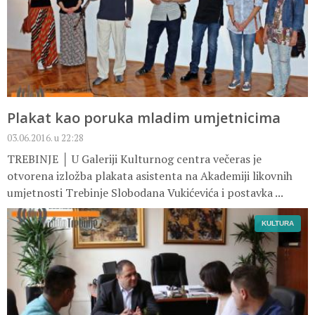
Plakat kao poruka mladim umjetnicima
03.06.2016. u 22:28
TREBINJE │ U Galeriji Kulturnog centra večeras je
otvorena izložba plakata asistenta na Akademiji likovnih
umjetnosti Trebinje Slobodana Vukićevića i postavka ...
KULTURA