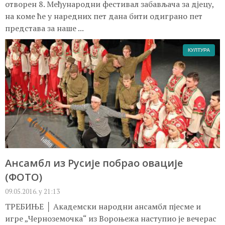
отворен 8. Међународни фестивал забављача за дјецу,
на коме ће у наредних пет дана бити одиграно пет
представа за наше ...
КУЛТУРА
Ансамбл из Русије побрао овације
(ФОТО)
09.05.2016. у 21:13
ТРЕБИЊЕ │ Академски народни ансамбл пјесме и
игре „Черноземочка“ из Вороњежа наступио је вечерас