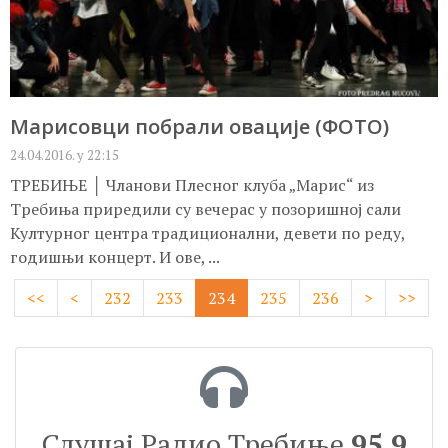
Марисовци побрали овације (ФОТО)
24.04.2016. у 22:15
ТРЕБИЊЕ │ Чланови Плесног клуба „Марис“ из
Требиња приредили су вечерас у позоришној сали
Културног центра традиционални, девети по реду,
годишњи концерт. И ове, ...
<<
<
232
233
234
235
236
>
>>
Слушај Радио Требиње
95.9