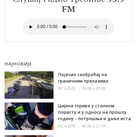
FM
НАЈНОВИЈЕ
Појачан саобраћај на
граничним прелазима
РС и БИХ
09.08. у 09:08
Цијена горива у сталном
порасту и у односу на прошлу
годину - потрошња и даље иста
РС и БИХ
08.08. у 21:09