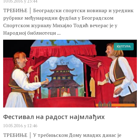
10.05.2016. у 23:44
ТРЕБИЊЕ │ Београдски спортски новинар и уредник
рубрике међунаридни фудбал у Београдском
Спортском журналу Михајло Тодић вечерас је у
Народној библиотеци ...
КУЛТУРА
Фестивал на радост најмлађих
10.05.2016. у 12:46
ТРЕБИЊЕ │ У требињском Дому младих данас је