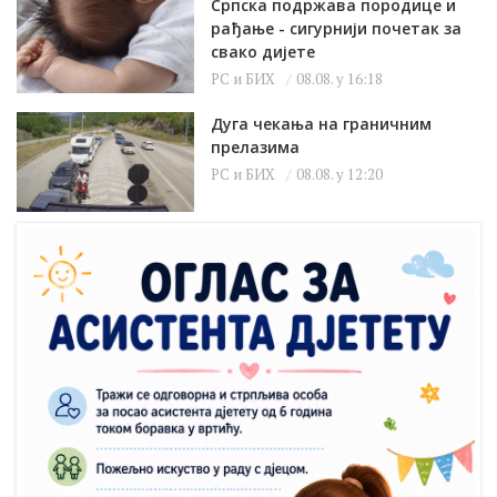
Српска подржава породице и
рађање - сигурнији почетак за
свако дијете
РС и БИХ
08.08. у 16:18
Дуга чекања на граничним
прелазима
РС и БИХ
08.08. у 12:20