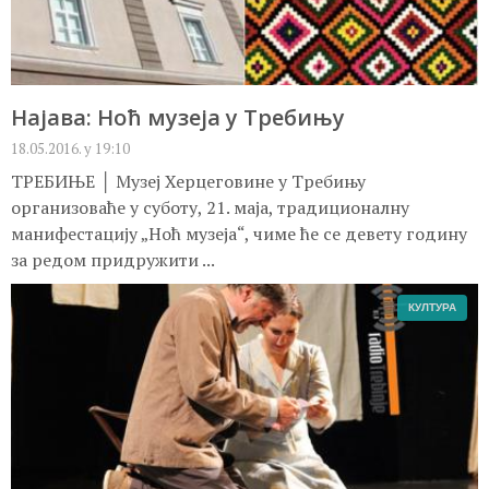
Најава: Ноћ музеја у Требињу
18.05.2016. у 19:10
ТРЕБИЊЕ │ Музеј Херцеговине у Требињу
организоваће у суботу, 21. маја, традиционалну
манифестацију „Ноћ музеја“, чиме ће се девету годину
за редом придружити ...
КУЛТУРА