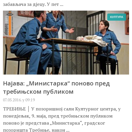
забављача за дјецу. У пет ...
КУЛТУРА
Најава: „Министарка“ поново пред
требињском публиком
07.05.2016. у 09:19
ТРЕБИЊЕ │ У позоришној сали Културног центра, у
понедјељак, 9. маја, пред требињском публиком
поново је представа „Министарка“, градског
позоришта Требиње, након ...