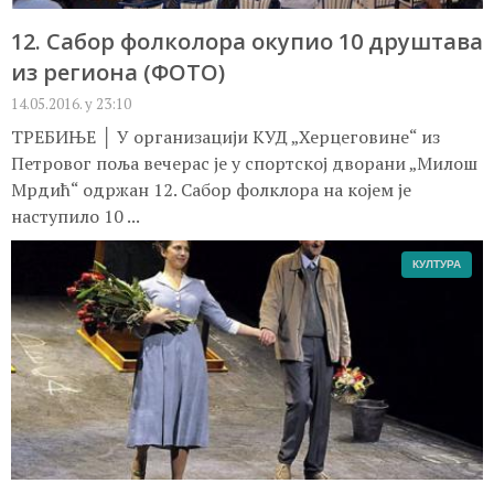
12. Сабор фолколора окупио 10 друштава
из региона (ФОТО)
14.05.2016. у 23:10
ТРЕБИЊЕ │ У организацији КУД „Херцеговине“ из
Петровог поља вечерас је у спортској дворани „Милош
Мрдић“ одржан 12. Сабор фолклора на којем је
наступило 10 ...
КУЛТУРА