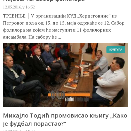
12.05.2016. у 16:32
ТРЕБИЊЕ │ У организацији КУД „Херцеговине“ из
Петровог поља од 13. до 15. маја одржаће се 12. Сабор
фолклора на којем ће наступити 11 фолклорних
ансамбала. На сабору ће ...
КУЛТУРА
Михајло Тодић промовисао књигу „Kако
је фудбал порастао?“