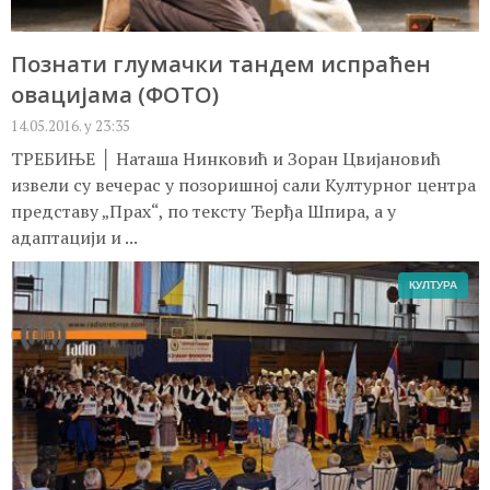
Познати глумачки тандем испраћен
овацијама (ФОТО)
14.05.2016. у 23:35
ТРЕБИЊЕ │ Наташа Нинковић и Зоран Цвијановић
извели су вечерас у позоришној сали Културног центра
представу „Прах“, по тексту Ђерђа Шпира, а у
адаптацији и ...
КУЛТУРА