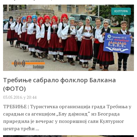
КУЛТУРА
Требиње сабрало фолклор Балкана
(ФОТО)
03.05.2016. у 20:44
ТРЕБИЊЕ | Туристичка организација града Требиња у
сарадњи са агенцијом „Блу дајмонд“ из Београда
приредила је вечерас у позоришној сали Културног
центра трећи ...