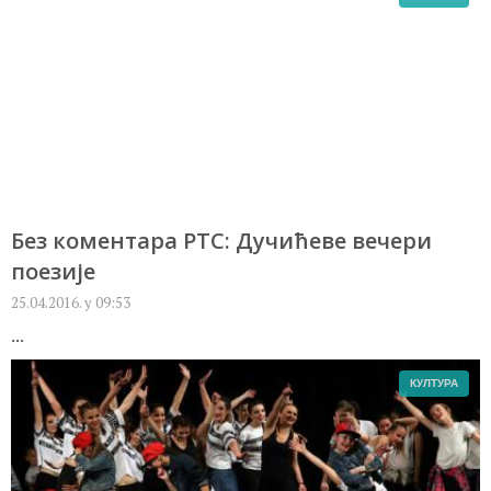
Без коментара РТС: Дучићеве вечери
поезије
25.04.2016. у 09:53
...
КУЛТУРА