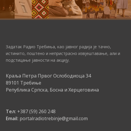
Задатак Радио Требиња, као јавног радија је тачно,
истинито, поштено и непристрасно извјештавање, али и
подстицање јавности на акцију.
Краља Петра Првог Ослободиоца 34
89101 Требиње
Република Српска, Босна и Херцеговина
Тел:
+387 (59) 260 248
Email:
portalradiotrebinje@gmail.com