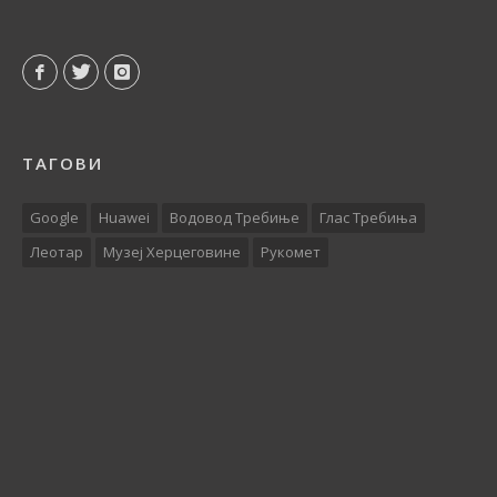
ТАГОВИ
Google
Huawei
Водовод Требиње
Глас Требиња
Леотар
Музеј Херцеговине
Рукомет