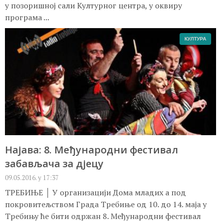
у позоришној сали Културног центра, у оквиру
програма ...
КУЛТУРА
Најава: 8. Међународни фестивал
забављача за дјецу
09.05.2016. у 17:37
ТРЕБИЊЕ │ У организацији Дома младих а под
покровитељством Града Требиње од 10. до 14. маја у
Требињу ће бити одржан 8. Међународни фестивал