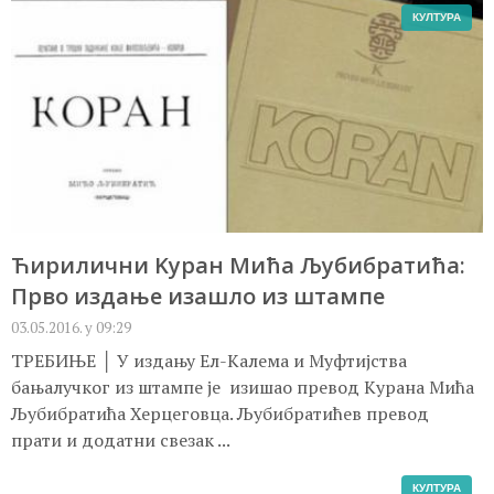
КУЛТУРА
Ћирилични Kуран Мића Љубибратића:
Прво издање изашло из штампе
03.05.2016. у 09:29
ТРЕБИЊЕ │ У издању Ел-Kалема и Муфтијства
бањалучког из штампе је изишао превод Kурана Мића
Љубибратића Херцеговца. Љубибратићев превод
прати и додатни свезак ...
КУЛТУРА