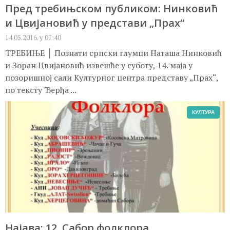
Пред требињском публиком: Нинковић
и Цвијановић у представи „Прах“
14.05.2016. у 07:40
ТРЕБИЊЕ │ Познати српски глумци Наташа Нинковић
и Зоран Цвијановић извешће у суботу, 14. маја у
позоришној сали Културног центра представу „Прах“,
по тексту Ђерђа ...
КУЛТУРА
Најава: 12. Сабор фолклора