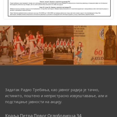
Задатак Радио Требиња, као јавног радија је тачно,
истинито, поштено и непристрасно извјештавање, али и
подстицање јавности на акцију.
Краља Петра Првог Ослободиоца 34