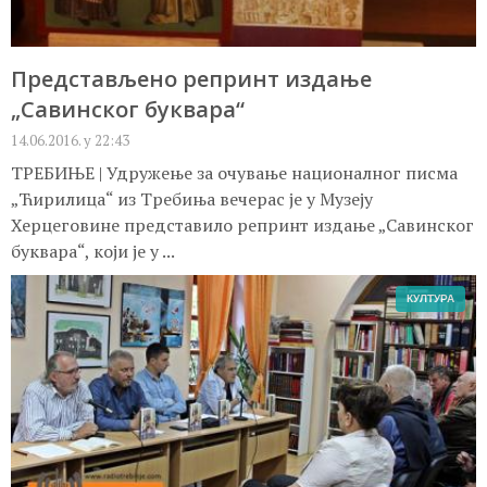
Представљено репринт издање
„Савинског буквара“
14.06.2016. у 22:43
ТРЕБИЊЕ | Удружењe за очување националног писма
„Ћирилица“ из Требиња вечерас је у Музеју
Херцеговине представило репринт издање „Савинског
буквара“, који је у ...
КУЛТУРА