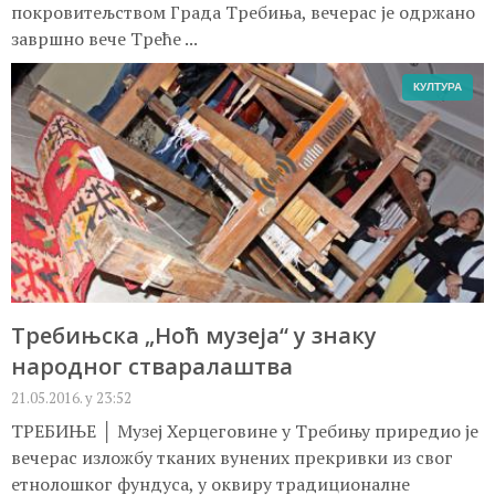
покровитељством Града Требиња, вечерас је одржано
завршно вече Треће ...
КУЛТУРА
Требињска „Ноћ музеја“ у знаку
народног стваралаштва
21.05.2016. у 23:52
ТРЕБИЊЕ │ Музеј Херцеговине у Требињу приредио је
вечерас изложбу тканих вунених прекривки из свог
етнолошког фундуса, у оквиру традиционалне