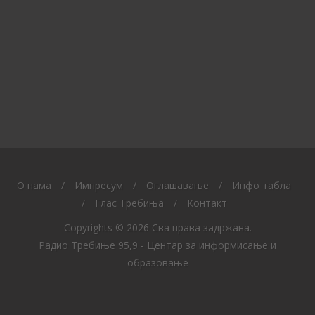
O нама
/
Импресум
/
Оглашавање
/
Инфо табла
/
Глас Требиња
/
Контакт
Copyrights © 2026 Сва права задржана.
Радио Требиње 95,9 - Центар за информисање и
образовање