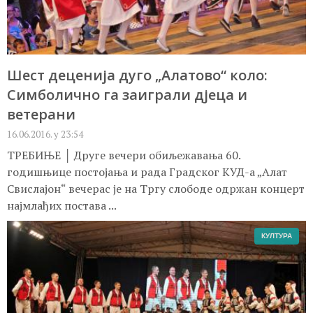
Шест деценија дуго „Алатово“ коло:
Симболично га заиграли дјеца и
ветерани
16.06.2016. у 23:54
ТРЕБИЊЕ │ Друге вечери обиљежавања 60.
годишњице постојања и рада Градског КУД-а „Алат
Свислајон“ вечерас је на Тргу слободе одржан концерт
најмлађих постава ...
КУЛТУРА