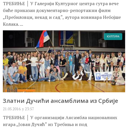
ТРЕБИЊЕ │ У Галерији Културног центра сутра вече
биће приказан документарно-репортажни филм
„Пребиловци, некад и сад“, аутора новинара Небојше
Колака. ...
КУЛТУРА
Златни Дучићи ансамблима из Србије
21.05.2016. у 23:57
ТРЕБИЊЕ │ У организацији Ансамбла националних
игара „Јован Дучић“ из Требиња и под