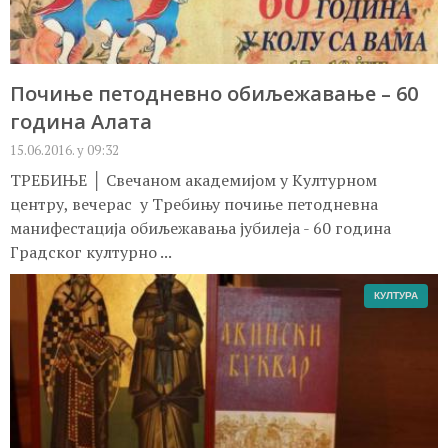
Почиње петодневно обиљежавање – 60
година Алата
15.06.2016. у 09:32
ТРЕБИЊЕ │ Свечаном академијом у Kултурном
центру, вечерас у Требињу почиње петодневна
манифестација обиљежавања јубилеја - 60 година
Градског културно ...
КУЛТУРА