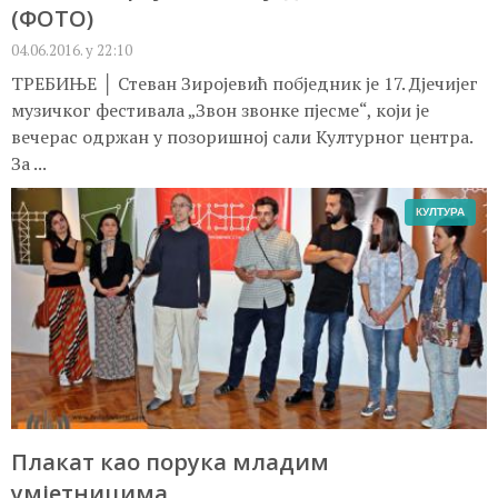
(ФОТО)
04.06.2016. у 22:10
ТРЕБИЊЕ │ Стеван Зиројевић побједник је 17. Дјечијег
музичког фестивала „Звон звонке пјесме“, који је
вечерас одржан у позоришној сали Културног центра.
За ...
КУЛТУРА
Плакат као порука младим
умјетницима