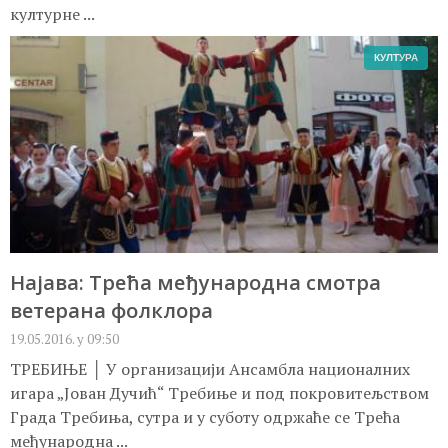
културне ...
КУЛТУРА
Најава: Трећа међународна смотра
ветерана фолклора
19.05.2016. у 09:50
ТРЕБИЊЕ │ У организацији Ансамбла националних
игара „Јован Дучић“ Требиње и под покровитељством
Града Требиња, сутра и у суботу одржаће се Трећа
међународна ...