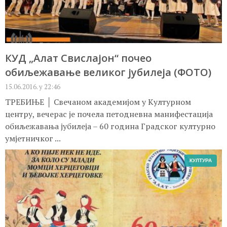
КУД „Алат Свислајон“ почео
обиљежавање великог јубилеја (ФОТО)
15.06.2016. у 22:46
ТРЕБИЊЕ │ Свечаном академијом у Kултурном
центру, вечерас је почела петодневна манифестација
обиљежавања јубилеја – 60 година Градског културно
умјетничког ...
КУЛТУРА