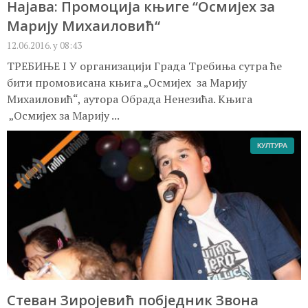
Најава: Промоција књиге “Осмијех за
Марију Михаиловић“
12.06.2016. у 08:43
ТРЕБИЊЕ I У организацији Града Требиња сутра ће
бити промовисана књига „Осмијех за Марију
Михаиловић“, аутора Обрада Ненезића. Kњига
„Осмијех за Марију ...
КУЛТУРА
Стеван Зиројевић побједник Звона