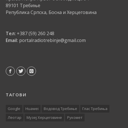
89101 Требиње
Република Српска, Босна и Херцеговина
Тел:
+387 (59) 260 248
Email:
portalradiotrebinje@gmail.com
ТАГОВИ
Google
Huawei
Водовод Требиње
Глас Требиња
Леотар
Музеј Херцеговине
Рукомет