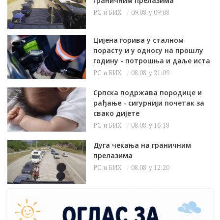
граничним прелазима
РС и БИХ
09.08. у 09:08
Цијена горива у сталном
порасту и у односу на прошлу
годину - потрошња и даље иста
РС и БИХ
08.08. у 21:09
Српска подржава породице и
рађање - сигурнији почетак за
свако дијете
РС и БИХ
08.08. у 16:18
Дуга чекања на граничним
прелазима
РС и БИХ
08.08. у 12:20