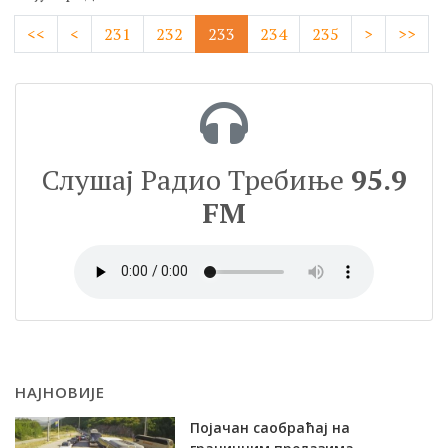
<<
<
231
232
233
234
235
>
>>
Слушај Радио Требиње
95.9
FM
НАЈНОВИЈЕ
Појачан саобраћај на