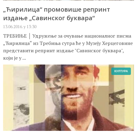
„Ћирилица“ промовише репринт
издање „Савинског буквара“
13.06.2016. у 13:30
ТРЕБИЊЕ │ Удружењe за очување националног писма
„Ћирилица“ из Требиња сутра ће у Музеју Херцеговине
представити репринт издање "Савинског буквара",
који је у ...
КУЛТУРА