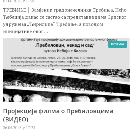
03.06.2016. у 11:49
ТРЕБИЊЕ │ Замјеник градоначелника Требиња, Неђо
Ћебеџија данас се састао са представницима Српског
удружења „Ћирилица“ Требиње, а поводом
иницијативе овог ...
КУЛТУРА
Пројекција филма о Пребиловцима
(ВИДЕО)
26.05.2016. у 17:28