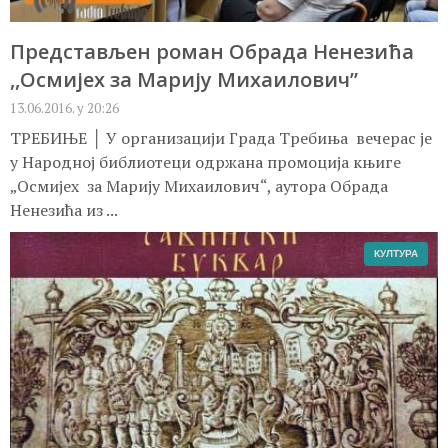
Представљен роман Обрада Ненезића
,,Осмијех за Марију Михаилович”
13.06.2016. у 20:26
ТРЕБИЊЕ │ У организацији Града Требиња вечерас је
у Народној библиотеци одржана промоција књиге
„Осмијех за Марију Михаилович“, аутора Обрада
Ненезића из ...
КУЛТУРА