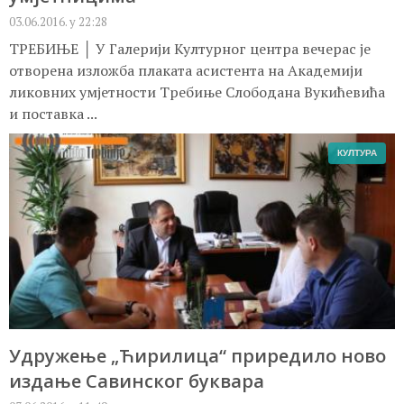
03.06.2016. у 22:28
ТРЕБИЊЕ │ У Галерији Културног центра вечерас је
отворена изложба плаката асистента на Академији
ликовних умјетности Требиње Слободана Вукићевића
и поставка ...
КУЛТУРА
Удружење „Ћирилица“ приредило ново
издање Савинског буквара