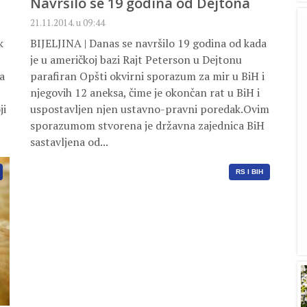
Navršilo se 19 godina od Dejtona
21.11.2014. u 09:44
k
BIJELJINA | Danas se navršilo 19 godina od kada
je u američkoj bazi Rajt Peterson u Dejtonu
a
parafiran Opšti okvirni sporazum za mir u BiH i
njegovih 12 aneksa, čime je okončan rat u BiH i
ji
uspostavljen njen ustavno-pravni poredak.Ovim
sporazumom stvorena je državna zajednica BiH
sastavljena od...
RS I BIH