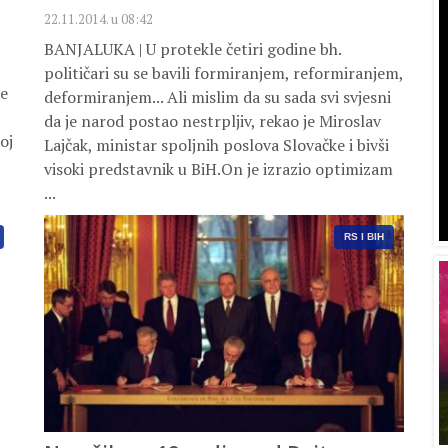
22.11.2014. u 08:42
BANJALUKA | U protekle četiri godine bh.
političari su se bavili formiranjem, reformiranjem,
ne
deformiranjem... Ali mislim da su sada svi svjesni
da je narod postao nestrpljiv, rekao je Miroslav
oj
Lajčak, ministar spoljnih poslova Slovačke i bivši
visoki predstavnik u BiH.On je izrazio optimizam
...
RS I BIH