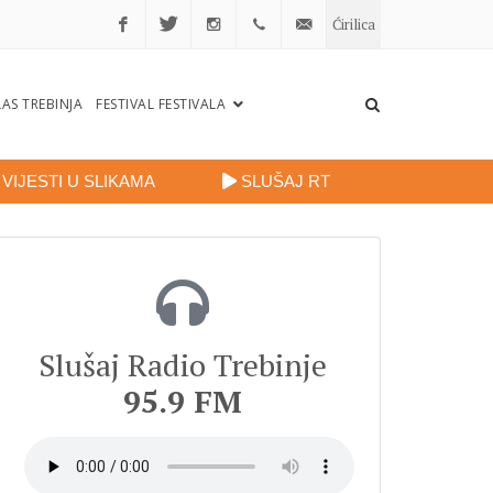
Ćirilica
Facebook
Twitter
Instagram
+38759
portalradiotrebinje@gmail.
AS TREBINJA
FESTIVAL FESTIVALA
260
248
VIJESTI U SLIKAMA
SLUŠAJ RT
Slušaj Radio Trebinje
95.9 FM