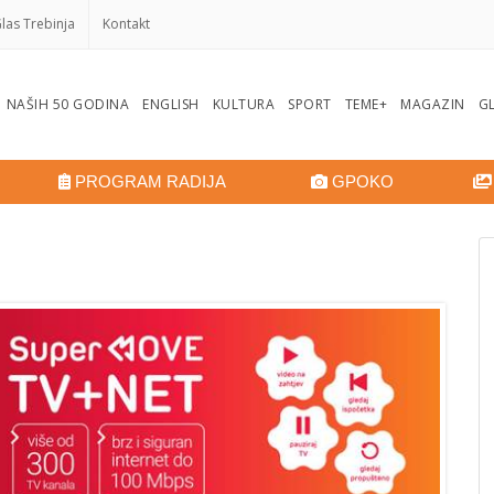
las Trebinja
Kontakt
NAŠIH 50 GODINA
ENGLISH
KULTURA
SPORT
TEME+
MAGAZIN
GL
PROGRAM RADIJA
GPOKO