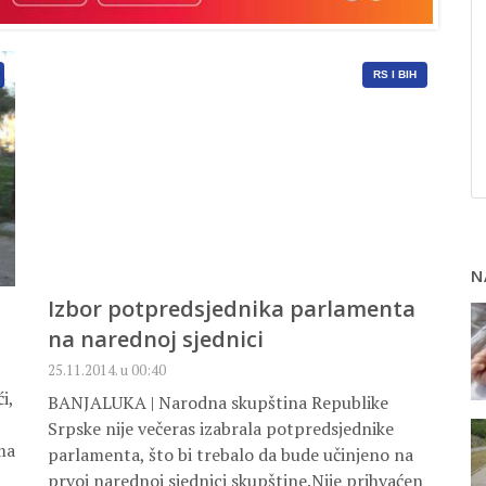
RS I BIH
N
Izbor potpredsjednika parlamenta
na narednoj sjednici
25.11.2014. u 00:40
i,
BANJALUKA | Narodna skupština Republike
Srpske nije večeras izabrala potpredsjednike
ma
parlamenta, što bi trebalo da bude učinjeno na
prvoj narednoj sjednici skupštine.Nije prihvaćen