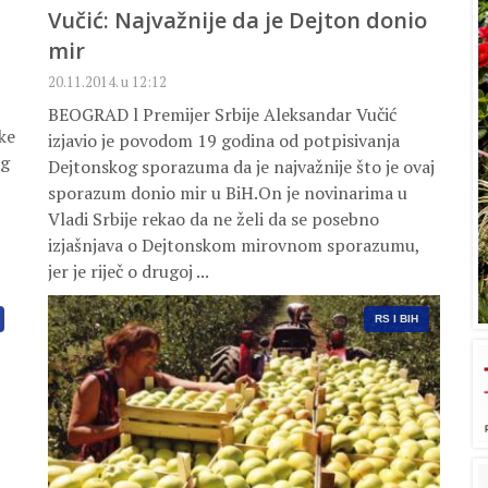
Vučić: Najvažnije da je Dejton donio
mir
20.11.2014. u 12:12
BEOGRAD l Premijer Srbije Aleksandar Vučić
ke
izjavio je povodom 19 godina od potpisivanja
eg
Dejtonskog sporazuma da je najvažnije što je ovaj
sporazum donio mir u BiH.On je novinarima u
Vladi Srbije rekao da ne želi da se posebno
izjašnjava o Dejtonskom mirovnom sporazumu,
jer je riječ o drugoj ...
RS I BIH