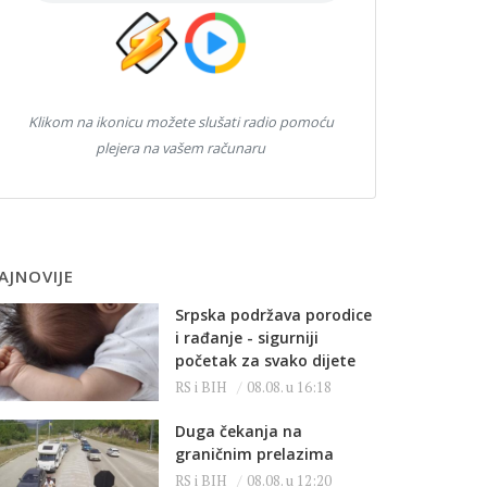
Klikom na ikonicu možete slušati radio pomoću
plejera na vašem računaru
AJNOVIJE
Srpska podržava porodice
i rađanje - sigurniji
početak za svako dijete
RS i BIH
08.08. u 16:18
Duga čekanja na
graničnim prelazima
RS i BIH
08.08. u 12:20