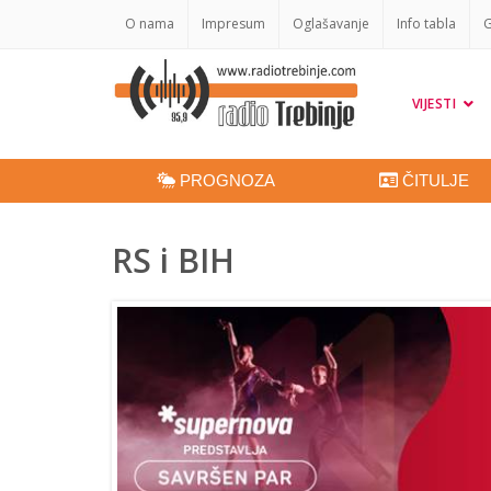
O nama
Impresum
Oglašavanje
Info tabla
G
VIJESTI
PROGNOZA
ČITULJE
RS i BIH