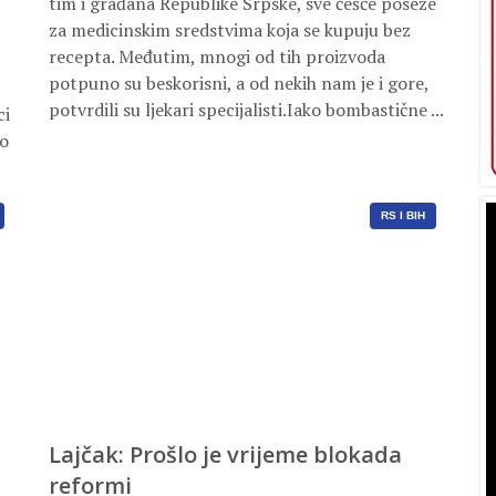
tim i građana Republike Srpske, sve češće poseže
za medicinskim sredstvima koja se kupuju bez
recepta. Međutim, mnogi od tih proizvoda
potpuno su beskorisni, a od nekih nam je i gore,
potvrdili su ljekari specijalisti.Iako bombastične ...
ci
lo
RS I BIH
Lajčak: Prošlo je vrijeme blokada
reformi