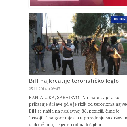
RS I BIH
BiH najkrcatije terorističko leglo
25.11.2014. u 09:43
BANJALUKA, SARAJEVO | Na mapi svijeta koja
prikazuje države gdje je rizik od terorizma najveć
BiH se našla na neslavnoj 86. poziciji, čime je
"osvojila" najgore mjesto u poređenju sa država
u okruženju, te jedno od najlošijih u