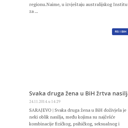
regionu.Naime, u izvještaju australijskog Institu
za ...
RS I BIH
Svaka druga žena u BiH žrtva nasil
24.11.2014. u 14:29
SARAJEVO | Svaka druga žena u BiH doživjela je
neki oblik nasilja, među kojima su najčešće
kombinacije fizičkog, psihičkog, seksualnog i