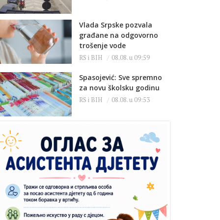
Vlada Srpske pozvala
građane na odgovorno
trošenje vode
RS i BIH
08.08. u 09:59
Spasojević: Sve spremno
za novu školsku godinu
RS i BIH
08.08. u 09:53