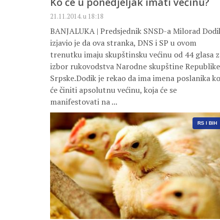
Ko će u ponedjeljak imati većinu?
21.11.2014. u 18:18
BANJALUKA | Predsjednik SNSD-a Milorad Dodi
izjavio je da ova stranka, DNS i SP u ovom
trenutku imaju skupštinsku većinu od 44 glasa z
izbor rukovodstva Narodne skupštine Republike
Srpske.Dodik je rekao da ima imena poslanika ko
će činiti apsolutnu većinu, koja će se
manifestovati na ...
RS I BIH