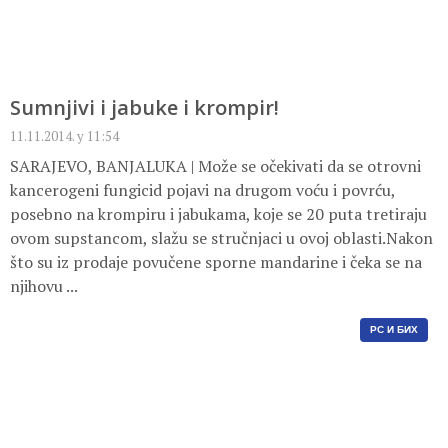
Sumnjivi i jabuke i krompir!
11.11.2014. у 11:54
SARAJEVO, BANJALUKA | Može se očekivati da se otrovni
kancerogeni fungicid pojavi na drugom voću i povrću,
posebno na krompiru i jabukama, koje se 20 puta tretiraju
ovom supstancom, slažu se stručnjaci u ovoj oblasti.Nakon
što su iz prodaje povučene sporne mandarine i čeka se na
njihovu ...
РС И БИХ