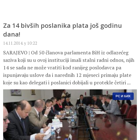
Za 14 bivših poslanika plata još godinu
dana!
14.11.2014. у 10:22
SARAJEVO | Od 50 članova parlamenta BiH iz odlazećeg
saziva koji su u ovoj instituciji imali stalni radni odnos, njih
14 se sada ne može vratiti kod ranijeg poslodavca pa
ispunjavaju uslove da i narednih 12 mjeseci primaju plate
koje su kao delegati i poslanici dobijali u protekle četiri ...
РС И БИХ