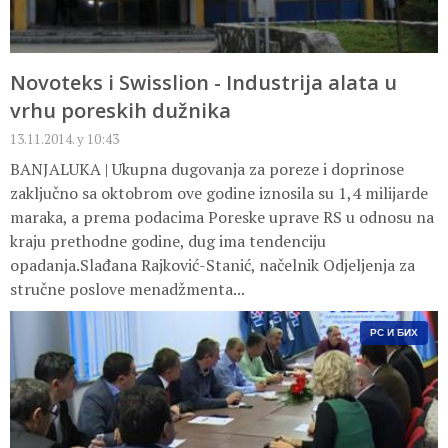
Novoteks i Swisslion - Industrija alata u
vrhu poreskih dužnika
13.11.2014. у 10:43
BANJALUKA | Ukupna dugovanja za poreze i doprinose
zaključno sa oktobrom ove godine iznosila su 1,4 milijarde
maraka, a prema podacima Poreske uprave RS u odnosu na
kraju prethodne godine, dug ima tendenciju
opadanja.Slađana Rajković-Stanić, načelnik Odjeljenja za
stručne poslove menadžmenta...
РС И БИХ