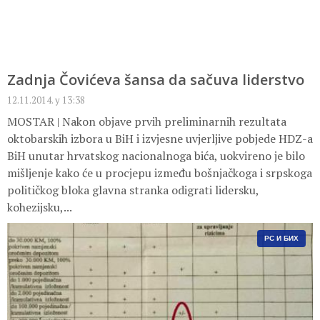
Zadnja Čovićeva šansa da sačuva liderstvo
12.11.2014. у 13:38
MOSTAR | Nakon objave prvih preliminarnih rezultata
oktobarskih izbora u BiH i izvjesne uvjerljive pobjede HDZ-a
BiH unutar hrvatskog nacionalnoga bića, uokvireno je bilo
mišljenje kako će u procjepu između bošnjačkoga i srpskoga
političkog bloka glavna stranka odigrati lidersku,
kohezijsku,...
РС И БИХ