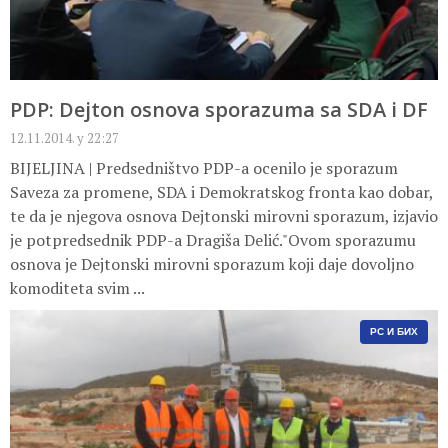
PDP: Dejton osnova sporazuma sa SDA i DF
12.11.2014. у 22:27
BIJELJINA | Predsedništvo PDP-a ocenilo je sporazum
Saveza za promene, SDA i Demokratskog fronta kao dobar,
te da je njegova osnova Dejtonski mirovni sporazum, izjavio
je potpredsednik PDP-a Dragiša Delić."Ovom sporazumu
osnova je Dejtonski mirovni sporazum koji daje dovoljno
komoditeta svim ...
РС И БИХ