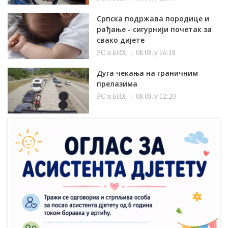
Српска подржава породице и
рађање - сигурнији почетак за
свако дијете
РС и БИХ
08.08. у 16:18
Дуга чекања на граничним
прелазима
РС и БИХ
08.08. у 12:20