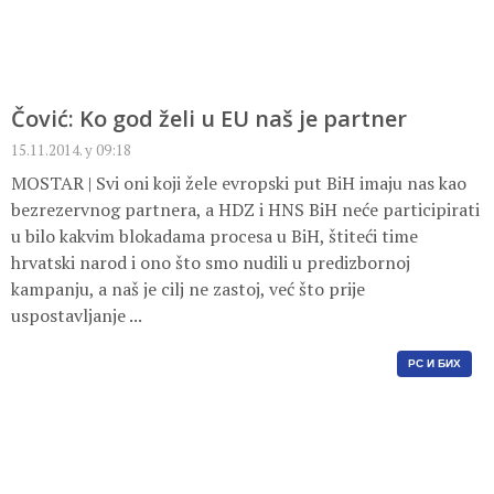
Čović: Ko god želi u EU naš je partner
15.11.2014. у 09:18
MOSTAR | Svi oni koji žele evropski put BiH imaju nas kao
bezrezervnog partnera, a HDZ i HNS BiH neće participirati
u bilo kakvim blokadama procesa u BiH, štiteći time
hrvatski narod i ono što smo nudili u predizbornoj
kampanju, a naš je cilj ne zastoj, već što prije
uspostavljanje ...
РС И БИХ