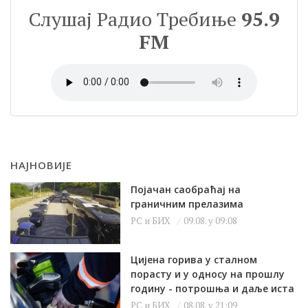
Слушај Радио Требиње
95.9
FM
НАЈНОВИЈЕ
Појачан саобраћај на
граничним прелазима
РС и БИХ
09.08. у 09:08
Цијена горива у сталном
порасту и у односу на прошлу
годину - потрошња и даље иста
РС и БИХ
08.08. у 21:09