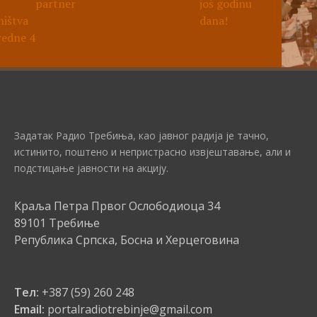
Задатак Радио Требиња, као јавног радија је тачно,
истинито, поштено и непристрасно извјештавање, али и
подстицање јавности на акцију.
Краља Петра Првог Ослободиоца 34
89101 Требиње
Република Српска, Босна и Херцеговина
Тел:
+387 (59) 260 248
Email:
portalradiotrebinje@gmail.com