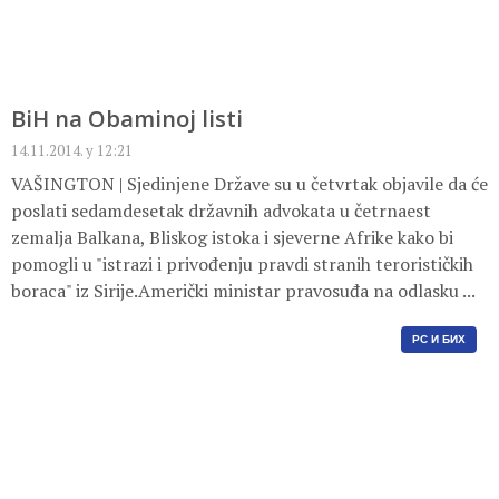
BiH na Obaminoj listi
14.11.2014. у 12:21
VAŠINGTON | Sjedinjene Države su u četvrtak objavile da će
poslati sedamdesetak državnih advokata u četrnaest
zemalja Balkana, Bliskog istoka i sjeverne Afrike kako bi
pomogli u "istrazi i privođenju pravdi stranih terorističkih
boraca" iz Sirije.Američki ministar pravosuđa na odlasku ...
РС И БИХ