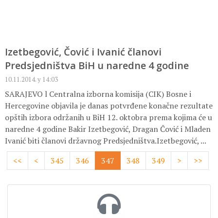
Izetbegović, Čović i Ivanić članovi
Predsjedništva BiH u naredne 4 godine
10.11.2014. у 14:03
SARAJEVO l Centralna izborna komisija (CIK) Bosne i
Hercegovine objavila je danas potvrđene konačne rezultate
opštih izbora održanih u BiH 12. oktobra prema kojima će u
naredne 4 godine Bakir Izetbegović, Dragan Čović i Mladen
Ivanić biti članovi državnog Predsjedništva.Izetbegović, ...
<<
<
345
346
347
348
349
>
>>