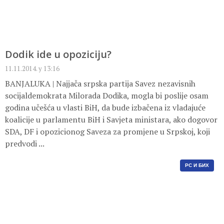
Dodik ide u opoziciju?
11.11.2014. у 13:16
BANJALUKA | Najjača srpska partija Savez nezavisnih
socijaldemokrata Milorada Dodika, mogla bi poslije osam
godina učešća u vlasti BiH, da bude izbačena iz vladajuće
koalicije u parlamentu BiH i Savjeta ministara, ako dogovor
SDA, DF i opozicionog Saveza za promjene u Srpskoj, koji
predvodi ...
РС И БИХ