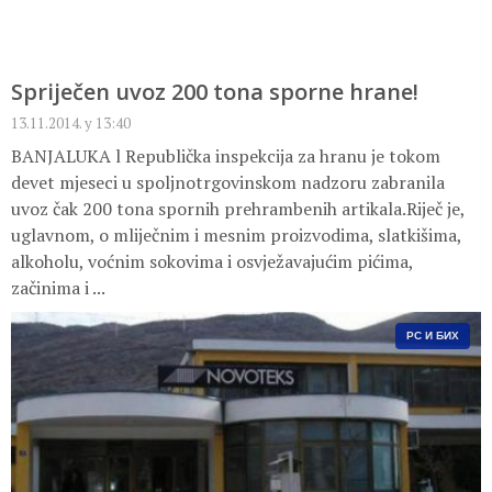
Spriječen uvoz 200 tona sporne hrane!
13.11.2014. у 13:40
BANJALUKA l Republička inspekcija za hranu je tokom
devet mjeseci u spoljnotrgovinskom nadzoru zabranila
uvoz čak 200 tona spornih prehrambenih artikala.Riječ je,
uglavnom, o mliječnim i mesnim proizvodima, slatkišima,
alkoholu, voćnim sokovima i osvježavajućim pićima,
začinima i ...
РС И БИХ