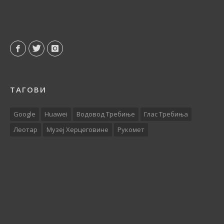
ТАГОВИ
Google
Huawei
Водовод Требиње
Глас Требиња
Леотар
Музеј Херцеговине
Рукомет