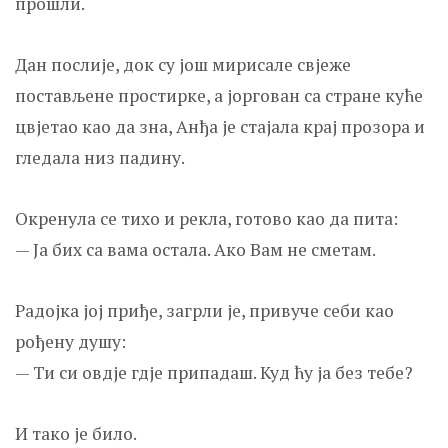
прошли.
Дан послије, док су још мирисале свјеже
постављене простирке, а јоргован са стране куће
цвјетао као да зна, Анђа је стајала крај прозора и
гледала низ падину.
Окренула се тихо и рекла, готово као да пита:
— Ја бих са вама остала. Ако Вам не сметам.
Радојка јој приђе, загрли је, привуче себи као
рођену душу:
— Ти си овд‌је гд‌је припадаш. Куд ћу ја без тебе?
И тако је било.