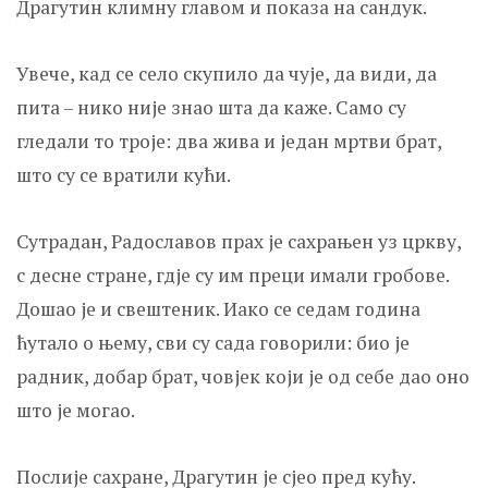
Драгутин климну главом и показа на сандук.
Увече, кад се село скупило да чује, да види, да
пита – нико није знао шта да каже. Само су
гледали то троје: два жива и један мртви брат,
што су се вратили кући.
Сутрадан, Радославов прах је сахрањен уз цркву,
с десне стране, гд‌је су им преци имали гробове.
Дошао је и свештеник. Иако се седам година
ћутало о њему, сви су сада говорили: био је
радник, добар брат, човјек који је од себе дао оно
што је могао.
Послије сахране, Драгутин је сјео пред кућу.