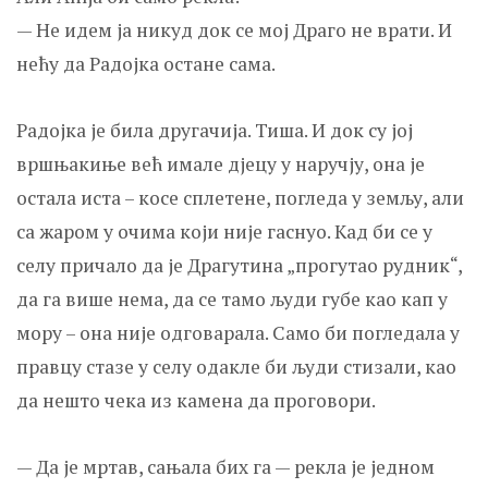
— Не идем ја никуд док се мој Драго не врати. И
нећу да Радојка остане сама.
Радојка је била другачија. Тиша. И док су јој
вршњакиње већ имале д‌јецу у наручју, она је
остала иста – косе сплетене, погледа у земљу, али
са жаром у очима који није гаснуо. Кад би се у
селу причало да је Драгутина „прогутао рудник“,
да га више нема, да се тамо људи губе као кап у
мору – она није одговарала. Само би погледала у
правцу стазе у селу одакле би људи стизали, као
да нешто чека из камена да проговори.
— Да је мртав, сањала бих га — рекла је једном