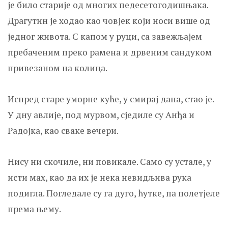
је било старије од многих педесетогодишњака.
Драгутин је ходао као човјек који носи више од
једног живота. С капом у руци, са завежљајем
пребаченим преко рамена и дрвеним сандуком
привезаном на колица.
Испред старе уморне куће, у смирај дана, стао је.
У дну авлије, под мурвом, сједиле су Анђа и
Радојка, као сваке вечери.
Нису ни скочиле, ни повикале. Само су устале, у
исти мах, као да их је нека невидљива рука
подигла. Погледале су га дуго, ћутке, па полетјеле
према њему.