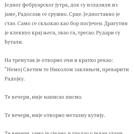
Једног фебруарског јутра, док су излазили из
јаме, Радослав се срушио. Срце. Једноставно је
стао. Само се скљокао као бор посјечен. Драгутин
је клекнуо крај њега, звао га, тресао. Рудари су
ћутали.
На тренутак је отворио очи и кратко рекао:
“Немој Светим те Николом заклињем, преварити
Радојку.
Те вечери, није написао писмо.
Те вечери, није отворио металну кутију.
Те вечери, само је сједио и гледао у један стари