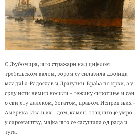
С Љубомира, што стражари над цијелом
требињском валом, зором су силазила двојица
младића. Радослав и Драгутин. Браћа по крви, а у
срцу исти немир носили – тежину сиротиње и сан
о свијету далеком, богатом, правом. Испред њих –
Америка. Иза њих – дом, камен, отац што је умро
у сиромаштву, мајка што се сасушила од рада и
туга.