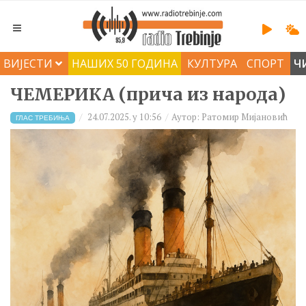
ВИЈЕСТИ
НАШИХ 50 ГОДИНА
КУЛТУРА
СПОРТ
Ч
ЧЕМЕРИКА (прича из народа)
24.07.2025. у 10:56
Аутор: Ратомир Мијановић
ГЛАС ТРЕБИЊА