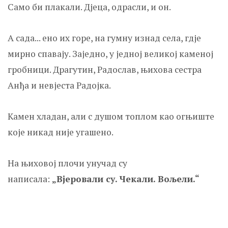
Само би плакали. Д‌јеца, одрасли, и он.
А сада... ено их горе, на гумну изнад села, гд‌је
мирно спавају. Заједно, у једној великој каменој
гробници. Драгутин, Радослав, њихова сестра
Анђа и невјеста Радојка.
Камен хладан, али с душом топлом као огњиште
које никад није угашено.
На њиховој плочи унучад су
написала:
„Вјеровали су. Чекали. Вољели.“