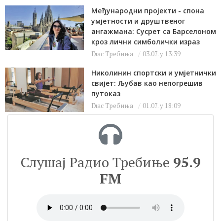
Међународни пројекти - спона
умјетности и друштвеног
ангажмана: Сусрет са Барселоном
кроз лични симболички израз
Глас Требиња
03.07. у 13:39
Николинин спортски и умјетнички
свијет: Љубав као непогрешив
путоказ
Глас Требиња
01.07. у 18:09
Слушај Радио Требиње
95.9
FM