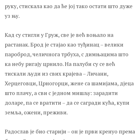
руку, стискала као да ће јој тако остати што дуже
уз њу.
Кад су стигли у Груж, све је већ воњало на
растанак. Брод је стајао као туђинац – велики
пароброд, челичнога трбуха, с димњацима што
ка небу ригају црнило. На палуби су се већ
тискали људи из свих крајева – Личани,
Херцеговци, Црногорци, жене са шамијама, д‌јеца
што плачу, а сви с једном мишљу: зарадити
доларе, па се вратити – да се сагради кућа, купи
земља, ожени, преживи.
Радослав је био старији – он је први кренуо према