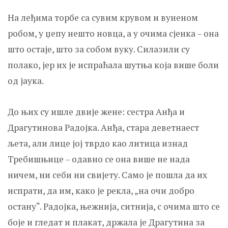
На леђима торбе са сувим крувом и вуненом
робом, у џепу нешто новца, а у очима сјенка – она
што остаје, што за собом вуку. Силазили су
полако, јер их је испраћала шутња која више боли
од јаука.
До њих су ишле двије жене: сестра Анђа и
Драгутинова Радојка. Анђа, стара деветнаест
љета, али лице јој тврдо као литица изнад
Требишњице – одавно се она више не нада
ничем, ни себи ни свијету. Само је пошла да их
испрати, да им, како је рекла, „на очи добро
остану“. Радојка, њежнија, ситнија, с очима што се
боје и гледат и плакат, држала је Драгутина за