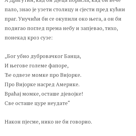
пало, знао је узети столицу и сјести пред кућни
праг. Унучићи би се окупили око њега, а он би
подигао поглед према небу и запјевао, тихо,
понекад кроз сузе:
„Бог убио дубровачког Банца,
И његове големе фапоре,
Ђе одвезе момке про Вијорке.
Про Вијорке насред Америке.
Враћај момке, осташе д‌јевојке!
Све осташе цуре неудате“
Након пјесме, нико не би говорио.