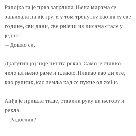
Радојка га је прва загрлила. Њена марама се
зањихала на вјетру, и у том тренутку као да су све
године, сви дани, све ријечи из писама стале у
једно:
— Дошао си.
Драгутин јој није ништа рекао. Само је ставио
чело на њено раме и плакао. Плакао као дијете,
као рудник, као земља кад се пукне од жеђи.
Анђа је пришла тише, ставила руку на његову и
рекла:
— Радослав?