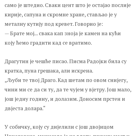
само је штедио. Сваки цент што је остајао послије
кирије, сапуна и скромне хране, стављао је у
металну кутију под кревет. Говорио је:
— Брате мој... свака кап зноја је камен на кући
коју ћемо градити кад се вратимо.
Драгутин је чешће писао. Писма Радојки била су
кратка, пуна грешака, али искрена.
„Љуби те твој Драго. Кад шетам по овом снијегу,
чини ми се да си ту, да те чујем у вјетру. Још мало,
још једну годину, и долазим. Доносим прстен и
двјеста долара.“
У собичку, коју су дијелили с још двојицом