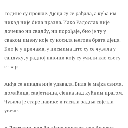
Године су прошле. Д‌јеца су се рађала, а кућа им
никад није била празна. Иако Радослав није
дочекао ни свадбу, ни порођаје, био је ту у
сваком имену које су носила његова брата д‌јеца.
Био је у причама, у писмима што су се чувала у
сандуку, у радној навици коју су учили као свету
ствар.
Анђа се никада није удавала. Била је мајка свима,
домаћица, савјетница, сјенка над кућним прагом.
Чувала је старе навике и гасила задња свјетла
увече.
А Драгутин, кад би д‌јеца порасла, кад би вече