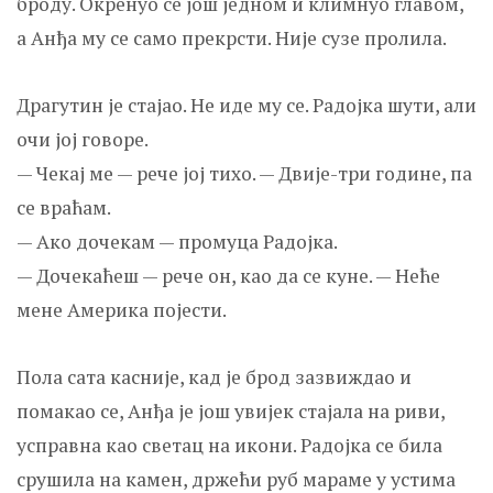
броду. Окренуо се још једном и климнуо главом,
а Анђа му се само прекрсти. Није сузе пролила.
Драгутин је стајао. Не иде му се. Радојка шути, али
очи јој говоре.
— Чекај ме — рече јој тихо. — Двије-три године, па
се враћам.
— Ако дочекам — промуца Радојка.
— Дочекаћеш — рече он, као да се куне. — Неће
мене Америка појести.
Пола сата касније, кад је брод зазвиждао и
помакао се, Анђа је још увијек стајала на риви,
усправна као светац на икони. Радојка се била
срушила на камен, држећи руб мараме у устима