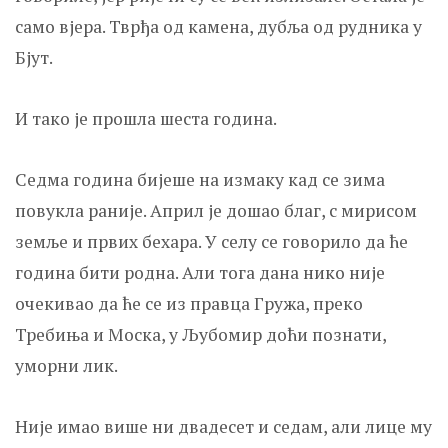
само вјера. Тврђа од камена, дубља од рудника у
Бјут.
И тако је прошла шеста година.
Седма година бијеше на измаку кад се зима
повукла раније. Април је дошао благ, с мирисом
земље и првих бехара. У селу се говорило да ће
година бити родна. Али тога дана нико није
очекивао да ће се из правца Гружа, преко
Требиња и Моска, у Љубомир доћи познати,
уморни лик.
Није имао више ни двадесет и седам, али лице му