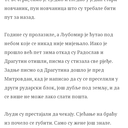
новчаник, пун новчаница што су требале бити
пут за назад.
Године су пролазиле, а Љубомир је ћутао под
небом које се никад није мијењало. Иако је
прошло већ пет зима откад су Радослав и
Драгутин отишли, писма су стизала све рјеђе.
Задње писмо од Драгутина дошло је пред
Митровдан, кад је написао да су се преселили у
други рударски блок, још дубље под земљу, и да
се више не може лако слати пошта.
Људи су престајали да чекају. Сјећање на браћу
из почело се губити. Само су жене још знале.