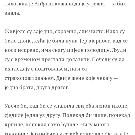
тихо, кад је Анђа покушала да је утјеши. — Ја бих
знала.
Живјеле су заједно, скромно, али чисто. Иако су
биле двије, кућа је била пуна. Јер вјерност, кад се
носи искрено, има снагу цијеле породице. Људи
су с временом престали долазити. Почели су да
их гледају с поштовањем, па и са
страхопоштовањем. Двије жене које чекају —
једна брата, друга драгог.
Увече би, кад би се упалила свијећа испод иконе,
сједиле једна уз другу. Понекад би шиле, понекад
крпиле, понекад само ћутале. Нису много
говориле, јер ријечи су се већ излизале. Остала је