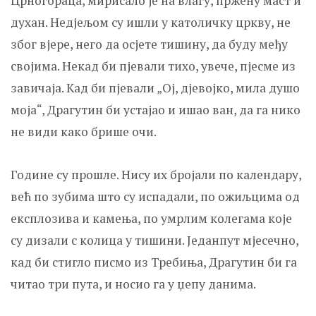
Црногораца, мирисало је на влагу, пржену маст и
духан. Нед‌јељом су ишли у католичку цркву, не
због вјере, него да осјете тишину, да буду међу
својима. Некад би пјевали тихо, увече, пјесме из
завичаја. Кад би пјевали „Ој, д‌јевојко, мила душо
моја“, Драгутин би устајао и ишао ван, да га нико
не види како брише очи.
Године су прошле. Нису их бројали по календару,
већ по зубима што су испадали, по ожиљцима од
експлозива и камења, по умрлим колегама које
су дизали с колица у тишини. Једанпут мјесечно,
кад би стигло писмо из Требиња, Драгутин би га
читао три пута, и носио га у џепу данима.