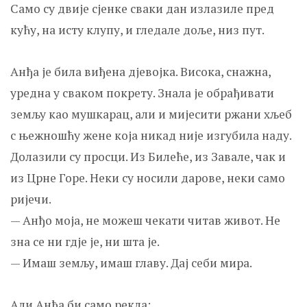
Само су двије сјенке сваки дан излазиле пред
кућу, на исту клупу, и гледале доље, низ пут.
Анђа је била виђена д‌јевојка. Висока, снажна,
уредна у сваком покрету. Знала је обрађивати
земљу као мушкарац, али и мијесити ржани хљеб
с њежношћу жене која никад није изгубила наду.
Долазили су просци. Из Билеће, из Завале, чак и
из Црне Горе. Неки су носили дарове, неки само
ријечи.
— Анђо моја, не можеш чекати читав живот. Не
зна се ни гд‌је је, ни шта је.
— Имаш земљу, имаш главу. Дај себи мира.
Али Анђа би само рекла: