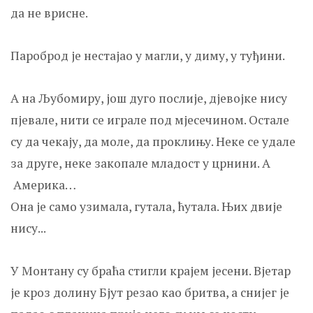
да не врисне.
Пароброд је нестајао у магли, у диму, у туђини.
А на Љубомиру, још дуго послије, д‌јевојке нису
пјевале, нити се играле под мјесечином. Остале
су да чекају, да моле, да проклињу. Неке се удале
за друге, неке закопале младост у црнини. А
Америка…
Она је само узимала, гутала, ћутала. Њих двије
нису...
У Монтану су браћа стигли крајем јесени. Вјетар
је кроз долину Бјут резао као бритва, а снијег је