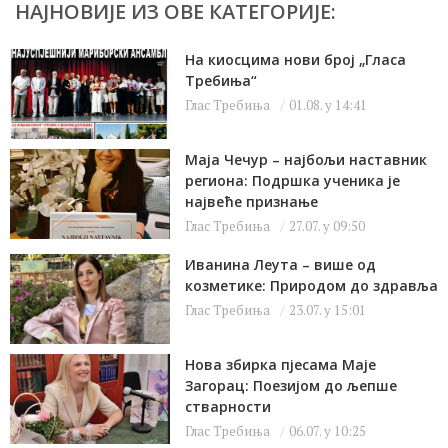
НАЈНОВИЈЕ ИЗ ОВЕ КАТЕГОРИЈЕ:
На киосцима нови број „Гласа
Требиња“
Глас Требиња
01.08. у 14:41
Маја Чечур – најбољи наставник
региона: Подршка ученика је
највеће признање
Глас Требиња
27.07. у 09:50
Иванина Леута – више од
козметике: Природом до здравља
Глас Требиња
23.07. у 15:01
Нова збирка пјесама Маје
Загорац: Поезијом до љепше
стварности
Глас Требиња
06.07. у 10:25