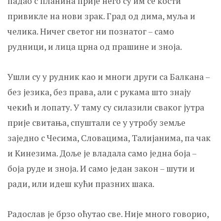
падао с планина прије него су им се кости
привикле на нови зрак. Град од дима, муља и
челика. Ничег светог ни познатог – само
рудници, и лица црна од прашине и зноја.
Ушли су у рудник као и многи други са Балкана –
без језика, без права, али с рукама што знају
чекић и лопату. У таму су силазили сваког јутра
прије свитања, спуштали се у утробу земље
заједно с Чесима, Словацима, Талијанима, па чак
и Кинезима. Доље је владала само једна боја –
боја руде и зноја. И само један закон – шути и
ради, или идеш кући празних шака.
Радослав је брзо оћутао све. Није много говорио,