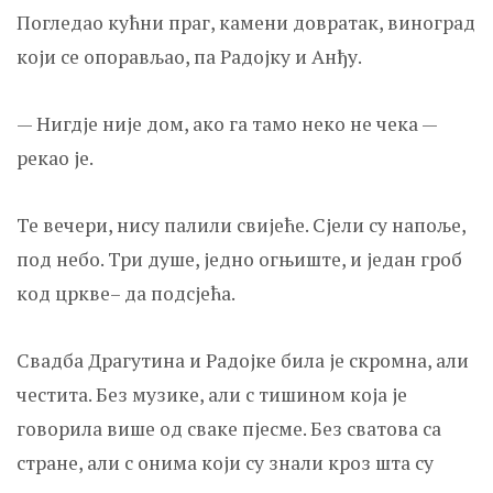
Погледао кућни праг, камени довратак, виноград
који се опорављао, па Радојку и Анђу.
— Нигд‌је није дом, ако га тамо неко не чека —
рекао је.
Те вечери, нису палили свијеће. Сјели су напоље,
под небо. Три душе, једно огњиште, и један гроб
код цркве– да подсјећа.
Свадба Драгутина и Радојке била је скромна, али
честита. Без музике, али с тишином која је
говорила више од сваке пјесме. Без сватова са
стране, али с онима који су знали кроз шта су