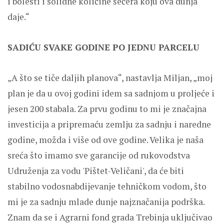
i bolesti i solidne količine šećera koju ova dunja
daje.“
SADIĆU SVAKE GODINE PO JEDNU PARCELU
„A što se tiče daljih planova“, nastavlja Miljan, „moj
plan je da u ovoj godini idem sa sadnjom u proljeće i
jesen 200 stabala. Za prvu godinu to mi je značajna
investicija a pripremaću zemlju za sadnju i naredne
godine, možda i više od ove godine. Velika je naša
sreća što imamo sve garancije od rukovodstva
Udruženja za vodu 'Pištet-Veličani', da će biti
stabilno vodosnabdijevanje tehničkom vodom, što
mi je za sadnju mlade dunje najznačanija podrška.
Znam da se i Agrarni fond grada Trebinja uključivao