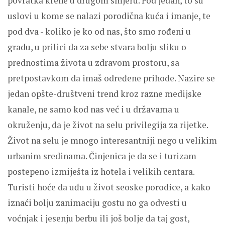
povratka krene u drugom smjeru. Pod jedan, to su
uslovi u kome se nalazi porodična kuća i imanje, te
pod dva - koliko je ko od nas, što smo rođeni u
gradu, u prilici da za sebe stvara bolju sliku o
prednostima života u zdravom prostoru, sa
pretpostavkom da imaš određene prihode. Nazire se
jedan opšte-društveni trend kroz razne medijske
kanale, ne samo kod nas već i u državama u
okruženju, da je život na selu privilegija za rijetke.
Život na selu je mnogo interesantniji nego u velikim
urbanim sredinama. Činjenica je da se i turizam
postepeno izmiješta iz hotela i velikih centara.
Turisti hoće da uđu u život seoske porodice, a kako
iznaći bolju zanimaciju gostu no ga odvesti u
voćnjak i jesenju berbu ili još bolje da taj gost,