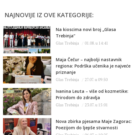
NAJNOVIJE IZ OVE KATEGORIJE:
Na kioscima novi broj „Glasa
Trebinja“
Glas Trebinja
01.08. u 14:41
Maja Čečur – najbolji nastavnik
regiona: Podrška učenika je najveće
priznanje
Glas Trebinja
27.07. u 09:50
Ivanina Leuta – više od kozmetike:
Prirodom do zdravlja
Glas Trebinja
23.07. u 15:01
Nova zbirka pjesama Maje Zagorac:
Poezijom do ljepše stvarnosti