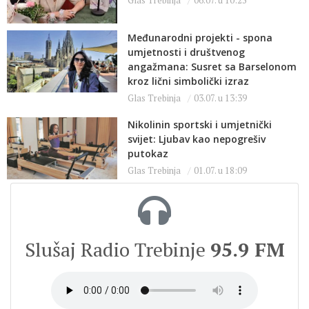
Glas Trebinja
06.07. u 10:25
Međunarodni projekti - spona
umjetnosti i društvenog
angažmana: Susret sa Barselonom
kroz lični simbolički izraz
Glas Trebinja
03.07. u 13:39
Nikolinin sportski i umjetnički
svijet: Ljubav kao nepogrešiv
putokaz
Glas Trebinja
01.07. u 18:09
Slušaj Radio Trebinje
95.9 FM