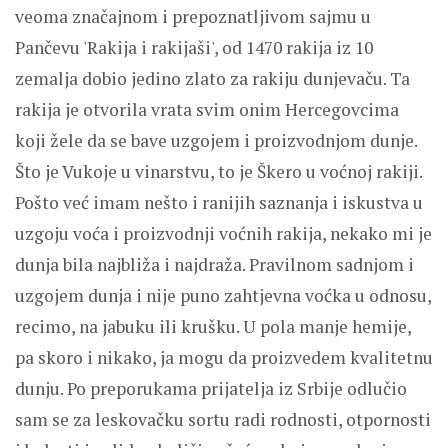
veoma značajnom i prepoznatljivom sajmu u
Pančevu 'Rakija i rakijaši', od 1470 rakija iz 10
zemalja dobio jedino zlato za rakiju dunjevaču. Ta
rakija je otvorila vrata svim onim Hercegovcima
koji žele da se bave uzgojem i proizvodnjom dunje.
Što je Vukoje u vinarstvu, to je Škero u voćnoj rakiji.
Pošto već imam nešto i ranijih saznanja i iskustva u
uzgoju voća i proizvodnji voćnih rakija, nekako mi je
dunja bila najbliža i najdraža. Pravilnom sadnjom i
uzgojem dunja i nije puno zahtjevna voćka u odnosu,
recimo, na jabuku ili krušku. U pola manje hemije,
pa skoro i nikako, ja mogu da proizvedem kvalitetnu
dunju. Po preporukama prijatelja iz Srbije odlučio
sam se za leskovačku sortu radi rodnosti, otpornosti