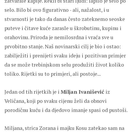
zatvarale kapije. Rekli bi stari ljudi: lapilo je selo po
selo. Bilo bi ovo figurativno - ali, nažalost, i u
stvarnosti je tako da danas često zateknemo seoske
puteve i čitave kuće zarasle u škrobutinu, kupinu i
orahovinu. Priroda je nemilosrdna i vraća sve u
prvobitno stanje. Naš novinarski cilj je bio i ostao:
zabilježiti i prenijeti svaku ideju i pozitivan primjer
da se može trebinjskom selu produžiti život koliko
toliko. Rijetki su to primjeri, ali postoje...
Jedan od tih rijetkih je i
Miljan Ivanišević
iz
Veličana, koji po svaku cijenu želi da obnovi
porodičnu kuću i da djedovo imanje spasi od pustoši.
Miljana, strica Zorana i majku Kosu zatekao sam na