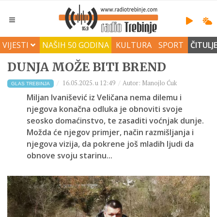
VIJESTI
NAŠIH 50 GODINA
KULTURA
SPORT
ČITULJ
DUNJA MOŽE BITI BREND
16.05.2025. u 12:49
Autor: Manojlo Ćuk
GLAS TREBINJA
Miljan Ivanišević iz Veličana nema dilemu i
njegova konačna odluka je obnoviti svoje
seosko domaćinstvo, te zasaditi voćnjak dunje.
Možda će njegov primjer, način razmišljanja i
njegova vizija, da pokrene još mladih ljudi da
obnove svoju starinu...