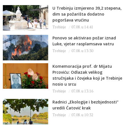
U Trebinju izmjereno 39,2 stepena,
dim sa požarišta dodatno
pogoršava vrućinu
Trebinje
07.08. u 14:41
Ponovo se aktivirao požar iznad
Luke, vjetar rasplamsava vatru
Trebinje
07.08. u 13:30
Komemoracija prof. dr Mijatu
Prcoviću: Odlazak velikog
stručnjaka i čovjeka koji je Trebinje
nosio u srcu
Trebinje
07.08. u 13:16
Radnici „Ekologije i bezbjednosti“
uredili Ćatović krak
Trebinje
07.08. u 10:32