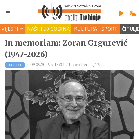
VIJESTI
NAŠIH 50 GODINA
KULTURA
SPORT
ČITULJ
In memoriam: Zoran Grgurević
(1947-2026)
09.05.2026. u 18:24
Izvor: Herceg TV
TREBINJE