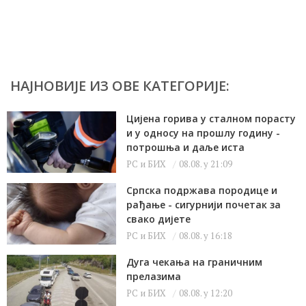
НАЈНОВИЈЕ ИЗ ОВЕ КАТЕГОРИЈЕ:
Цијена горива у сталном порасту
и у односу на прошлу годину -
потрошња и даље иста
РС и БИХ
08.08. у 21:09
Српска подржава породице и
рађање - сигурнији почетак за
свако дијете
РС и БИХ
08.08. у 16:18
Дуга чекања на граничним
прелазима
РС и БИХ
08.08. у 12:20