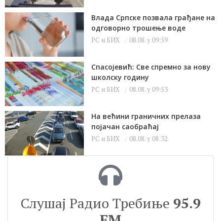
Влада Српске позвала грађане на
одговорно трошење воде
РС и БИХ
08.08. у 09:59
Спасојевић: Све спремно за нову
школску годину
РС и БИХ
08.08. у 09:53
На већини граничних прелаза
појачан саобраћај
РС и БИХ
08.08. у 08:32
Слушај Радио Требиње
95.9
FM