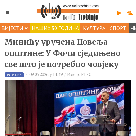
ВИЈЕСТИ
НАШИХ 50 ГОДИНА
КУЛТУРА
СПОРТ
Ч
Минићу уручена Повеља
општине: У Фочи сједињено
све што је потребно човјеку
09.05.2026. у 14:49
Извор: РТРС
РС И БИХ