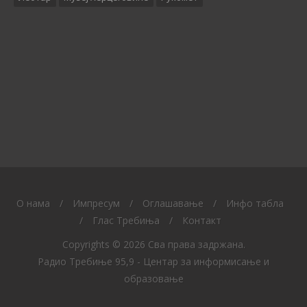
O нама
/
Импресум
/
Оглашавање
/
Инфо табла
/
Глас Требиња
/
Контакт
Copyrights © 2026 Сва права задржана.
Радио Требиње 95,9 - Центар за информисање и
образовање