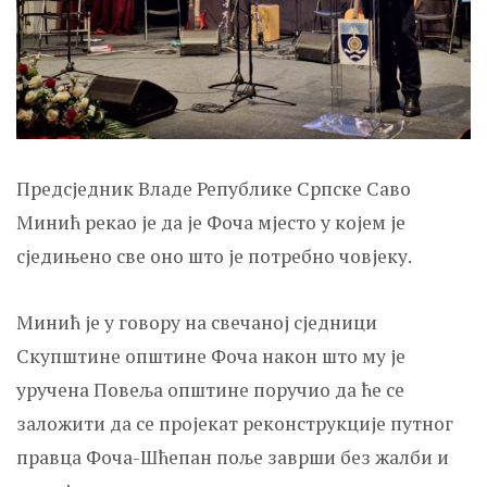
Предсједник Владе Републике Српске Саво
Минић рекао је да је Фоча мјесто у којем је
сједињено све оно што је потребно човјеку.
Минић је у говору на свечаној сједници
Скупштине општине Фоча након што му је
уручена Повеља општине поручио да ће се
заложити да се пројекат реконструкције путног
правца Фоча-Шћепан поље заврши без жалби и