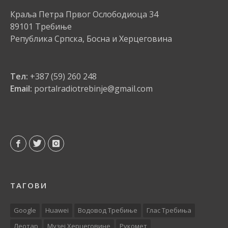
Краља Петра Првог Ослободиоца 34
89101 Требиње
Република Српска, Босна и Херцеговина
Тел:
+387 (59) 260 248
Email:
portalradiotrebinje@gmail.com
ТАГОВИ
Google
Huawei
Водовод Требиње
Глас Требиња
Леотар
Музеј Херцеговине
Рукомет