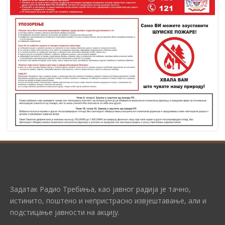
Задатак Радио Требиња, као јавног радија је тачно,
истинито, поштено и непристрасно извјештавање, али и
подстицање јавности на акцију.