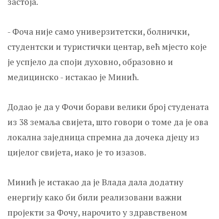
застоја.
- Фоча није само универзитетски, болнички,
студентски и туристички центар, већ мјесто које
је успјело да споји духовно, образовно и
медицинско - истакао је Минић.
Додао је да у Фочи борави велики број студената
из 38 земаља свијета, што говори о томе да је ова
локална заједница спремна да дочека дјецу из
цијелог свијета, иако је то изазов.
Минић је истакао да је Влада дала додатну
енергију како би били реализовани важни
пројекти за Фочу, нарочито у здравственом