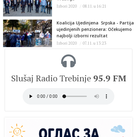
Izbori 2020
08.11. u 16:21
Koalicija Ujedinjena Srpska - Partija
ujedinjenih penzionera: Očekujemo
najbolji izborni rezultat
Izbori 2020
07.11. u 13:23
Slušaj Radio Trebinje
95.9 FM