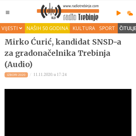
VIJESTI
NAŠIH 50 GODINA
KULTURA
SPORT
ČITULJ
Mirko Ćurić, kandidat SNSD-a
za gradonačelnika Trebinja
(Audio)
11.11.2020. u 17:24
IZBORI 2020