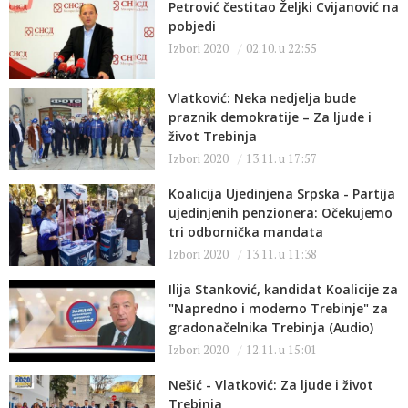
Petrović čestitao Željki Cvijanović na
pobjedi
Izbori 2020
02.10. u 22:55
Vlatković: Neka nedjelja bude
praznik demokratije – Za ljude i
život Trebinja
Izbori 2020
13.11. u 17:57
Koalicija Ujedinjena Srpska - Partija
ujedinjenih penzionera: Očekujemo
tri odbornička mandata
Izbori 2020
13.11. u 11:38
Ilija Stanković, kandidat Koalicije za
"Napredno i moderno Trebinje" za
gradonačelnika Trebinja (Audio)
Izbori 2020
12.11. u 15:01
Nešić - Vlatković: Za ljude i život
Trebinja