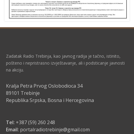
Zadatak Radio Trebinja, kao javnog radija je tačno, istinito,
pošteno i nepristrasno izvještavanje, ali i podsticanje javnosti
na akciju.
Kralja Petra Prvog Oslobodioca 34
89101 Trebinje
Republika Srpska, Bosna i Hercegovina
Tel:
+387 (59) 260 248
Email:
portalradiotrebinje@gmail.com