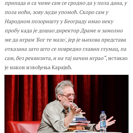
припада и са чиме сам се сродио да у пола дана, у
пола ноћи, зову људи упомоћ. Скоро сам у
Народном позоришту у Београду имао неку
пробу када је дошао директор Драме и замолио
ме да играм
'Бог те мазо
', јер је њихова представа
отказана зато што се повредио главни глумац, па
сам, без реквизита, и на тај начин играо“
, истакао
је након извођења Карајић.