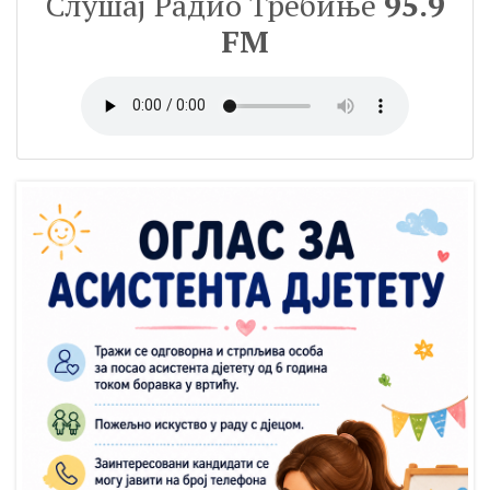
Слушај Радио Требиње
95.9
FM