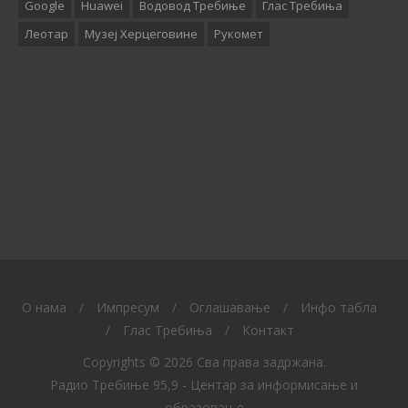
Google
Huawei
Водовод Требиње
Глас Требиња
Леотар
Музеј Херцеговине
Рукомет
O нама
/
Импресум
/
Оглашавање
/
Инфо табла
/
Глас Требиња
/
Контакт
Copyrights © 2026 Сва права задржана.
Радио Требиње 95,9 - Центар за информисање и
образовање