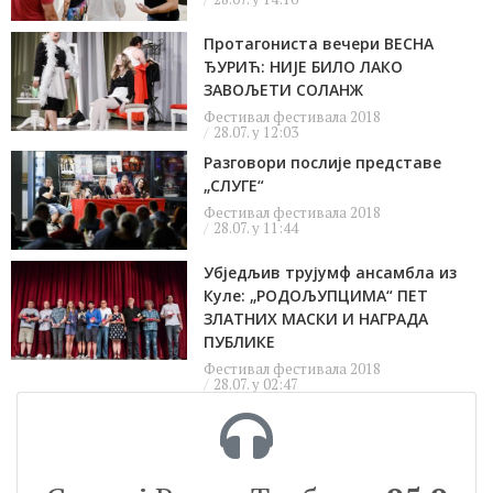
Протагониста вечери ВЕСНА
ЂУРИЋ: НИЈЕ БИЛО ЛАКО
ЗАВОЉЕТИ СОЛАНЖ
Фестивал фестивала 2018
28.07. у 12:03
Разговори послије представе
„СЛУГЕ“
Фестивал фестивала 2018
28.07. у 11:44
Убједљив трујумф ансамбла из
Куле: „РОДОЉУПЦИМА“ ПЕТ
ЗЛАТНИХ МАСКИ И НАГРАДА
ПУБЛИКЕ
Фестивал фестивала 2018
28.07. у 02:47