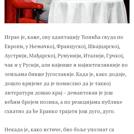
Играо је, каже, ову адаптацију Ћопића свуда по
Европи, у Њемачкој, Француској, Швајцарској,
Аустрији, Мађарској, Румунији, Италији, Грчкој,
чак и у Русији, али највише и најинтензивније по
земљама бивше Југославије. Када је, како додаје,
дошло вријеме да је помислио да је таквој
литератури дошао крај – демантован је још
већим бројем позива, а по реакцијама публике
схватио да ће Бранко трајати још дуго, дуго.
Некада је, како истиче, био боље упознат са