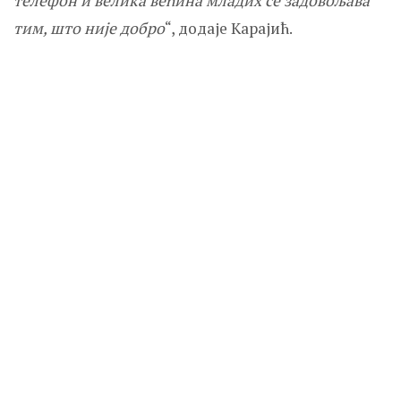
телефон и велика већина младих се задовољава
тим, што није добро
“, додаје Карајић.