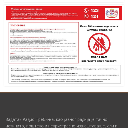
Задатак Радио Требиња, као јавног радија је тачно,
истинито, поштено и непристрасно извјештавање, али и