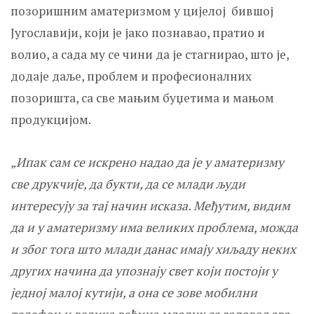
позоришним аматеризмом у цијелој бившој
Југославији, који је јако познавао, пратио и
волио, а сада му се чини да је стагнирао, што је,
додаје даље, проблем и професионалних
позоришта, са све мањим буџетима и мањом
продукцијом.
„Ипак сам се искрено надао да је у аматеризму
све друкчије, да букти, да се млади људи
интересују за тај начин исказа. Међутим, видим
да и у аматеризму има великих проблема, можда
и због тога што млади данас имају хиљаду неких
других начина да упознају свет који постоји у
једној малој кутији, а она се зове мобилни