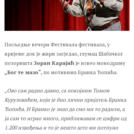
Посљедње вечери Фестивала фестивала, у
вријеме док је жири засједао, глумац Шабачког
позоришта
Зоран Карајић
је извео монодраму
„Бог те мазо“,
по мотивима Бранка Ћопића.
„Ово сам радио давно, са покојним Томом
Курузовићем, који је био лични пријатељ Бранка
Ћопића. И Бранко је знао да смо ми то радили, а
ја сам то играо много, приближавам се цифри од
1.200 извођења и то је нешто што ми потпуно