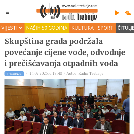
VIJESTI
NAŠIH 50 GODINA
KULTURA
SPORT
ČITULJ
Skupština grada podržala
povećanje cijene vode, odvodnje
i prečišćavanja otpadnih voda
14.02.2025. u 18:40
Autor: Radio Trebinje
TREBINJE