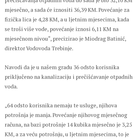
prečišćavanja otpadnih voda do sada je bio 32,10 KM
mjesečno, a sada će iznositi 36,39 KM. Povećanje za
fizička lica je 4,28 KM, a u ljetnim mjesecima, kada
se troši više vode, povećanje iznosi 6,11 KM na
mjesečnom nivou“, precizirao je Miodrag Batinić,
direktor Vodovoda Trebinje.
Navodi da je u našem gradu 36 odsto korisnika
priključeno na kanalizaciju i prečišćavanje otpadnih
voda.
„64 odsto korisnika nemaju te usluge, njihova
potrošnja je manja. Povećanje njihovog mjesečnog
računa, na bazi potrošnje 14 kubika mjesečno je 3,25
KM, a za veću potrošnju, u ljetnim mjesecima, to je