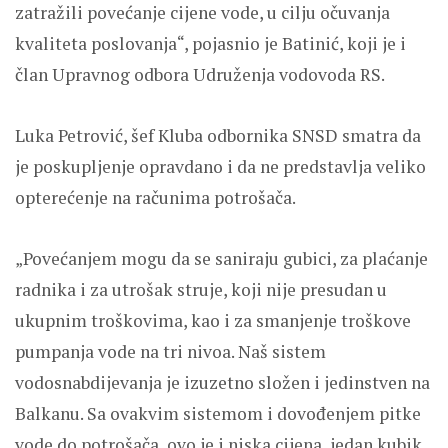
zatražili povećanje cijene vode, u cilju očuvanja
kvaliteta poslovanja“, pojasnio je Batinić, koji je i
član Upravnog odbora Udruženja vodovoda RS.
Luka Petrović, šef Kluba odbornika SNSD smatra da
je poskupljenje opravdano i da ne predstavlja veliko
opterećenje na računima potrošača.
„Povećanjem mogu da se saniraju gubici, za plaćanje
radnika i za utrošak struje, koji nije presudan u
ukupnim troškovima, kao i za smanjenje troškove
pumpanja vode na tri nivoa. Naš sistem
vodosnabdijevanja je izuzetno složen i jedinstven na
Balkanu. Sa ovakvim sistemom i dovođenjem pitke
vode do potrošača, ovo je i niska cijena, jedan kubik