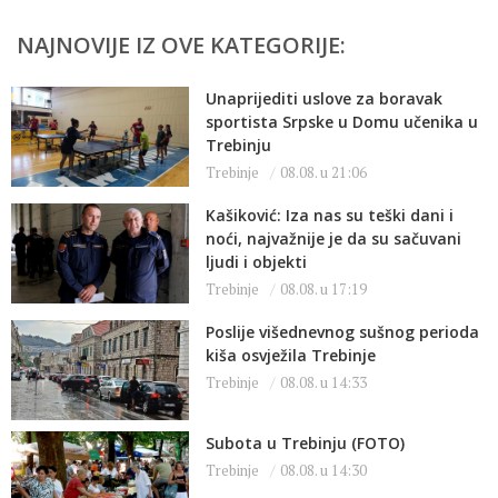
NAJNOVIJE IZ OVE KATEGORIJE:
Unaprijediti uslove za boravak
sportista Srpske u Domu učenika u
Trebinju
Trebinje
08.08. u 21:06
Kašiković: Iza nas su teški dani i
noći, najvažnije je da su sačuvani
ljudi i objekti
Trebinje
08.08. u 17:19
Poslije višednevnog sušnog perioda
kiša osvježila Trebinje
Trebinje
08.08. u 14:33
Subota u Trebinju (FOTO)
Trebinje
08.08. u 14:30