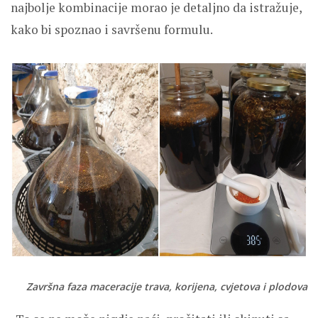
najbolje kombinacije morao je detaljno da istražuje,
kako bi spoznao i savršenu formulu.
Završna faza maceracije trava, korijena, cvjetova i plodova