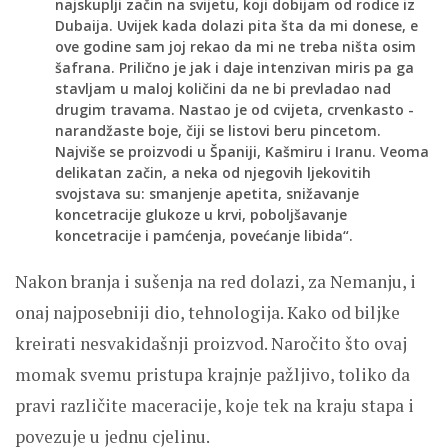
najskuplji začin na svijetu, koji dobijam od rodice iz
Dubaija. Uvijek kada dolazi pita šta da mi donese, e
ove godine sam joj rekao da mi ne treba ništa osim
šafrana. Prilično je jak i daje intenzivan miris pa ga
stavljam u maloj količini da ne bi prevladao nad
drugim travama. Nastao je od cvijeta, crvenkasto -
narandžaste boje, čiji se listovi beru pincetom.
Najviše se proizvodi u Španiji, Kašmiru i Iranu. Veoma
delikatan začin, a neka od njegovih ljekovitih
svojstava su: smanjenje apetita, snižavanje
koncetracije glukoze u krvi, poboljšavanje
koncetracije i pamćenja, povećanje libida“.
Nakon branja i sušenja na red dolazi, za Nemanju, i
onaj najposebniji dio, tehnologija. Kako od biljke
kreirati nesvakidašnji proizvod. Naročito što ovaj
momak svemu pristupa krajnje pažljivo, toliko da
pravi različite maceracije, koje tek na kraju stapa i
povezuje u jednu cjelinu.