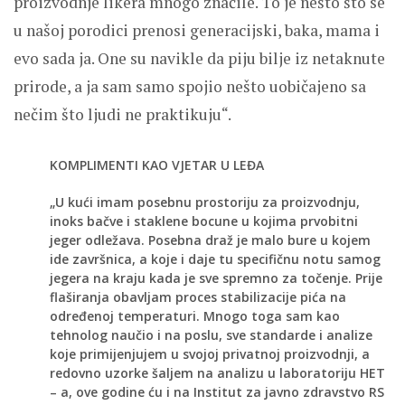
proizvodnje likera mnogo značile. To je nešto što se
u našoj porodici prenosi generacijski, baka, mama i
evo sada ja. One su navikle da piju bilje iz netaknute
prirode, a ja sam samo spojio nešto uobičajeno sa
nečim što ljudi ne praktikuju“.
KOMPLIMENTI KAO VJETAR U LEĐA
„U kući imam posebnu prostoriju za proizvodnju,
inoks bačve i staklene bocune u kojima prvobitni
jeger odležava. Posebna draž je malo bure u kojem
ide završnica, a koje i daje tu specifičnu notu samog
jegera na kraju kada je sve spremno za točenje. Prije
flaširanja obavljam proces stabilizacije pića na
određenoj temperaturi. Mnogo toga sam kao
tehnolog naučio i na poslu, sve standarde i analize
koje primijenjujem u svojoj privatnoj proizvodnji, a
redovno uzorke šaljem na analizu u laboratoriju HET
– a, ove godine ću i na Institut za javno zdravstvo RS