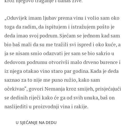
kroz njegovo traganje i danas žive.
„Oduvijek imam ljubav prema vinu i volio sam oko
toga da radim, da ispitujem i istražujem pošto je
deda imao svoj podrum. Sjećam se jednom kad sam
bio baš mali da su me tražili svi ispred i oko kuće, a
ja se nisam smio odazvati jer sam se bio sakrio u
dedovom podrumu otvorivši malo drveno burence i
iz njega otakao vino staro par godina. Kada je deda
saznao za to nije me puno ružio, kako sam
očekivao“, govori Nemanja kroz smijeh, prisjećajući
se dedinih riječi kako će ga od svih unuka, baš on
naslijediti u proizvodnji vina i rakije.
U SJEĆANJE NA DEDU