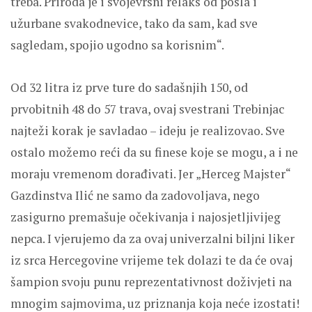
treba. Priroda je i svojevrsni relaks od posla i
užurbane svakodnevice, tako da sam, kad sve
sagledam, spojio ugodno sa korisnim“.
Od 32 litra iz prve ture do sadašnjih 150, od
prvobitnih 48 do 57 trava, ovaj svestrani Trebinjac
najteži korak je savladao – ideju je realizovao. Sve
ostalo možemo reći da su finese koje se mogu, a i ne
moraju vremenom dorađivati. Jer „Herceg Majster“
Gazdinstva Ilić ne samo da zadovoljava, nego
zasigurno premašuje očekivanja i najosjetljivijeg
nepca. I vjerujemo da za ovaj univerzalni biljni liker
iz srca Hercegovine vrijeme tek dolazi te da će ovaj
šampion svoju punu reprezentativnost doživjeti na
mnogim sajmovima, uz priznanja koja neće izostati!