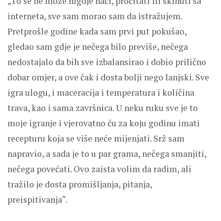
„To se ne može nigdje naći, pročitati ili skinuti sa
interneta, sve sam morao sam da istražujem.
Pretprošle godine kada sam prvi put pokušao,
gledao sam gdje je nečega bilo previše, nečega
nedostajalo da bih sve izbalansirao i dobio prilično
dobar omjer, a ove čak i dosta bolji nego lanjski. Sve
igra ulogu, i maceracija i temperatura i količina
trava, kao i sama završnica. U neku ruku sve je to
moje igranje i vjerovatno ću za koju godinu imati
recepturu koja se više neće mijenjati. Srž sam
napravio, a sada je to u par grama, nečega smanjiti,
nečega povećati. Ovo zaista volim da radim, ali
tražilo je dosta promišljanja, pitanja,
preispitivanja“.