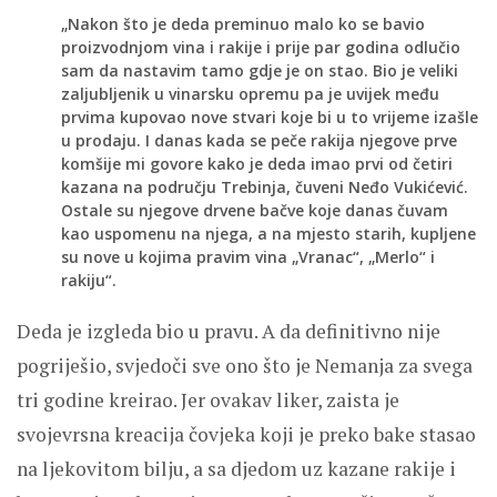
„Nakon što je deda preminuo malo ko se bavio
proizvodnjom vina i rakije i prije par godina odlučio
sam da nastavim tamo gdje je on stao. Bio je veliki
zaljubljenik u vinarsku opremu pa je uvijek među
prvima kupovao nove stvari koje bi u to vrijeme izašle
u prodaju. I danas kada se peče rakija njegove prve
komšije mi govore kako je deda imao prvi od četiri
kazana na području Trebinja, čuveni Neđo Vukićević.
Ostale su njegove drvene bačve koje danas čuvam
kao uspomenu na njega, a na mjesto starih, kupljene
su nove u kojima pravim vina „Vranac“, „Merlo“ i
rakiju“.
Deda je izgleda bio u pravu. A da definitivno nije
pogriješio, svjedoči sve ono što je Nemanja za svega
tri godine kreirao. Jer ovakav liker, zaista je
svojevrsna kreacija čovjeka koji je preko bake stasao
na ljekovitom bilju, a sa djedom uz kazane rakije i