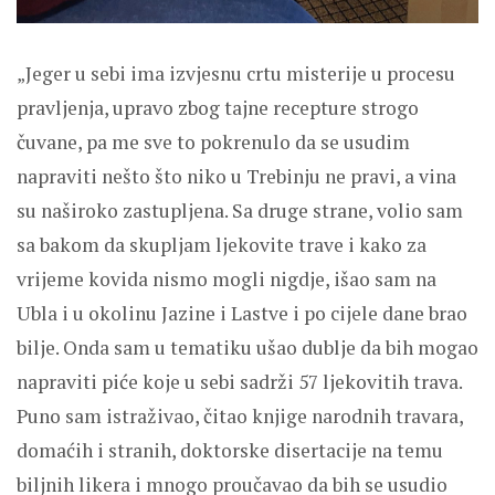
„Jeger u sebi ima izvjesnu crtu misterije u procesu
pravljenja, upravo zbog tajne recepture strogo
čuvane, pa me sve to pokrenulo da se usudim
napraviti nešto što niko u Trebinju ne pravi, a vina
su naširoko zastupljena. Sa druge strane, volio sam
sa bakom da skupljam ljekovite trave i kako za
vrijeme kovida nismo mogli nigdje, išao sam na
Ubla i u okolinu Jazine i Lastve i po cijele dane brao
bilje. Onda sam u tematiku ušao dublje da bih mogao
napraviti piće koje u sebi sadrži 57 ljekovitih trava.
Puno sam istraživao, čitao knjige narodnih travara,
domaćih i stranih, doktorske disertacije na temu
biljnih likera i mnogo proučavao da bih se usudio