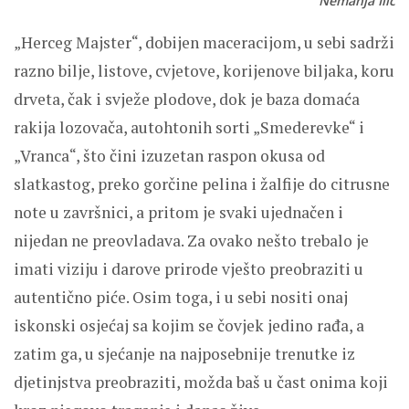
Nemanja Ilić
„Herceg Majster“, dobijen maceracijom, u sebi sadrži
razno bilje, listove, cvjetove, korijenove biljaka, koru
drveta, čak i svježe plodove, dok je baza domaća
rakija lozovača, autohtonih sorti „Smederevke“ i
„Vranca“, što čini izuzetan raspon okusa od
slatkastog, preko gorčine pelina i žalfije do citrusne
note u završnici, a pritom je svaki ujednačen i
nijedan ne preovladava. Za ovako nešto trebalo je
imati viziju i darove prirode vješto preobraziti u
autentično piće. Osim toga, i u sebi nositi onaj
iskonski osjećaj sa kojim se čovjek jedino rađa, a
zatim ga, u sjećanje na najposebnije trenutke iz
djetinjstva preobraziti, možda baš u čast onima koji