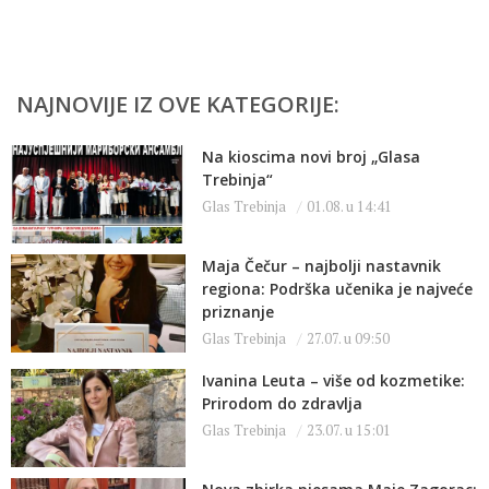
NAJNOVIJE IZ OVE KATEGORIJE:
Na kioscima novi broj „Glasa
Trebinja“
Glas Trebinja
01.08. u 14:41
Maja Čečur – najbolji nastavnik
regiona: Podrška učenika je najveće
priznanje
Glas Trebinja
27.07. u 09:50
Ivanina Leuta – više od kozmetike:
Prirodom do zdravlja
Glas Trebinja
23.07. u 15:01