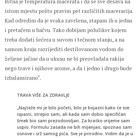
Bitna je temperatura macerata i da se sve dešava na
istom mjestu pošto pravim pet različitih maceracija.
Kad odredim da je svaka završena, stapam ih u jednu
i pretačem u bačvu. Tako dobijam poluliker kojem
treba dodati šećera u suvom i tečnom stanju, a na
samom kraju razrijediti destilovanom vodom do
željene jačine da u ukusu ne bi preovladala rakija
nego trave i njihove arome, a da i jedno i drugo bude
izbalansirano“.
TRAVA VIŠE ZA ZDRAVLJE
„Najteže mi je bilo početi, bilo je bojazni kako će sve
ispasti, strepio sam, ali kada sam dobio specifičan
šmek bio sam prezodovoljan. Za kratko vrijeme sam
uspio. Formulu zasada ne bih mijenjao, spoznao sam
osnove i srž samog pića. Sve je prirodno. Vidim da je u