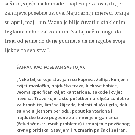
suši se, siječe na komade i najteži je za osušiti, jer
zahtijeva posebne uslove. Najudarniji mjeseci branja
su april, maj i jun. Važno je bilje čuvati u staklenim
teglama dobro zatvorenim. Na taj način mogu da
traju od jedne do dvije godine, a da ne izgube svoja
ljekovita svojstva“.
ŠAFRAN KAO POSEBAN SASTOJAK
„Neke biljke koje stavljam su kopriva, žalfija, korijen i
cvijet maslačka, hajdučka trava, klekove bobice,
veoma specifičan cvijet kantariona, takođe i cvijet
nevena. Trave koje rastu početkom proljeća su dobre
za bronhitis, limfne žlijezde, bolesti pluća i grla, dok
su one u ljetnom periodu, poput kantariona i
hajdučke trave pogodne za smirenje organizma
(želudačno-crijevnih problema) i smanjenje povišenog
krvnog pritiska. Stavljam i ruzmarin pa čak i šafran,