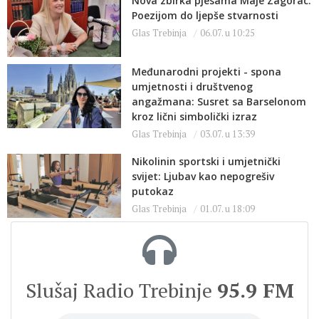
Nova zbirka pjesama Maje Zagorac:
Poezijom do ljepše stvarnosti
Glas Trebinja
06.07. u 10:25
Međunarodni projekti - spona
umjetnosti i društvenog
angažmana: Susret sa Barselonom
kroz lični simbolički izraz
Glas Trebinja
03.07. u 13:39
Nikolinin sportski i umjetnički
svijet: Ljubav kao nepogrešiv
putokaz
Glas Trebinja
01.07. u 18:09
Slušaj Radio Trebinje
95.9 FM