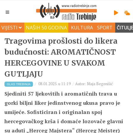
VIJESTI
NAŠIH 50 GODINA
KULTURA
SPORT
ČITULJ
Tragovima prošlosti do likera
budućnosti: AROMATIČNOST
HERCEGOVINE U SVAKOM
GUTLJAJU
08.01.2025. u 11:19
Autor: Maja Begenišić
GLAS TREBINJA
Sjediniti 57 ljekovitih i aromatičnih trava u
gorki biljni liker jedinstvenog ukusa pravo je
umijeće. Sofisticiran i originalan spoj
hercegovačkog krša i domaće lozovače glavni
su aduti
„
Herceg Majstera
“
(Herceg Meister)