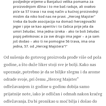
posljednje vrijeme u Banjaluci velika pomama za
proizvodnjom džina i to me baš raduje, ali ovakvo
piće sa 57 trava i na ovaj način u kućnoj proizvodnji
mislim da niko kod nas ne pravi. „Herceg Majster“
treba da bude asocijacija na domaći hercegovački
jeger i pije se kao aperitiv i to čašica prije jela da
umiri želudac. Ima jedna izreka - ako te boli želudac
popij pelinkovac a za sve drugo ima jeger – a ja sam
još dodao – ako ti ne pomogne 56 trava, ima ona
jedna, 57. od „Herceg Majstera“!“
Od sušenja do gotovog proizvoda prođe više od pola
godine, a što duže liker stoji sve je bolji. Kako nas
upoznaje, potrebno je da se biljke slegnu i da arome
odrade svoje, pri čemu „Herceg Majster“
odležavanjem iz godine u godinu dobija samo
prijatnije note, iako je odličan i odmah nakon kraćeg
odležavanja. Da bi pronikao u moć bilja i došao do