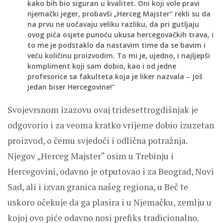
kako bih bio siguran u kvalitet. Oni koji vole pravi
njemački jeger, probavši „Herceg Majster“ rekli su da
na prvu ne uočavaju veliku razliku, da pri gutljaju
ovog pića osjete punoću ukusa hercegovačkih trava, i
to me je podstaklo da nastavim time da se bavim i
veću količinu proizvodim. To mi je, ujedno, i najljepši
kompliment koji sam dobio, kao i od jedne
profesorice sa fakulteta koja je liker nazvala – Još
jedan biser Hercegovine!“
Svojevrsnom izazovu ovaj tridesettrogdišnjak je
odgovorio i za veoma kratko vrijeme dobio izuzetan
proizvod, o čemu svjedoči i odlična potražnja.
Njegov „Herceg Majster“ osim u Trebinju i
Hercegovini, odavno je otputovao i za Beograd, Novi
Sad, ali i izvan granica našeg regiona, u Beč te
uskoro očekuje da ga plasira i u Njemačku, zemlju u
kojoj ovo piće odavno nosi prefiks tradicionalno.