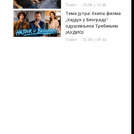
Теме+
03.08. у 10:48
Тема јутра: Екипа филма
„Хајдук у Београду“
одушевљена Требињем
(АУДИО)
Теме+
01.08. у 09:44