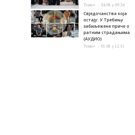
Теме+
04.08. у 09:34
Свједочанства која
остају: У Требињу
забиљежене приче о
ратним страдањима
(АУДИО)
Теме+
01.08. у 12:51