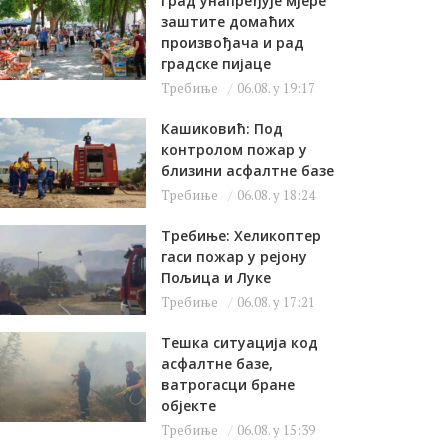
Град унапређује мјере
заштите домаћих
произвођача и рад
градске пијаце
Требиње
06.08. у 19:17
Кашиковић: Под
контролом пожар у
близини асфалтне базе
Требиње
06.08. у 18:24
Требиње: Хеликоптер
гаси пожар у рејону
Пољица и Луке
Требиње
06.08. у 17:21
Тешка ситуација код
асфалтне базе,
ватрогасци бране
објекте
Требиње
06.08. у 15:39