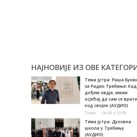
НАЈНОВИЈЕ ИЗ ОВЕ КАТЕГОРИ
Тема јутра: Раша Букв
за Радио Требиње: Кад
дођем овдје, имам
осјећај да сам се врат
код својих (АУДИО)
Теме+
06.08. у 10:00
Тема јутра: Духовна
школа у Требињу
(АУДИО)