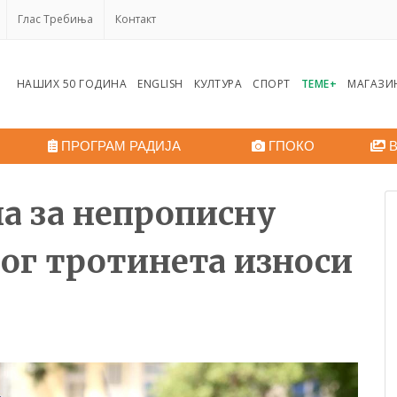
Глас Требиња
Контакт
НАШИХ 50 ГОДИНА
ENGLISH
КУЛТУРА
СПОРТ
ТЕМЕ+
МАГАЗИ
ПРОГРАМ РАДИЈА
ГПОКО
В
на за непрописну
ог тротинета износи