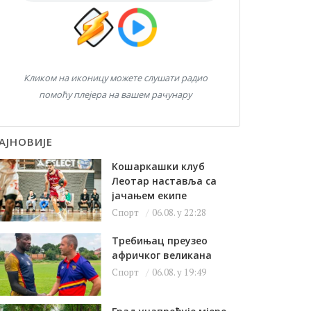
Кликом на иконицу можете слушати радио
помоћу плејера на вашем рачунару
АЈНОВИЈЕ
Kошаркашки клуб
Леотар наставља са
јачањем екипе
Спорт
06.08. у 22:28
Требињац преузео
афричког великана
Спорт
06.08. у 19:49