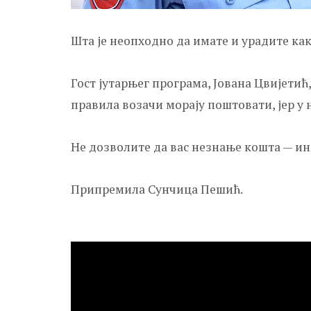
Шта је неопходно да имате и урадите как
Гост јутарњег програма, Јована Цвијетић
правила возачи морају поштовати, јер у
Не дозволите да вас незнање кошта — и
Припремила Сунчица Пешић.