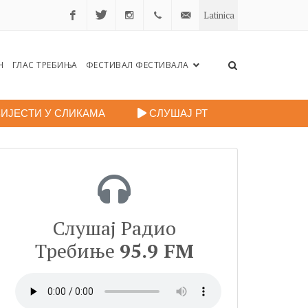
Latinica
Facebook
Twitter
Instagram
+38759
portalradiotrebinje@gmail.c
Н
ГЛАС ТРЕБИЊА
ФЕСТИВАЛ ФЕСТИВАЛА
260
248
ИЈЕСТИ У СЛИКАМА
СЛУШАЈ РТ
Слушај Радио
Требиње
95.9 FM