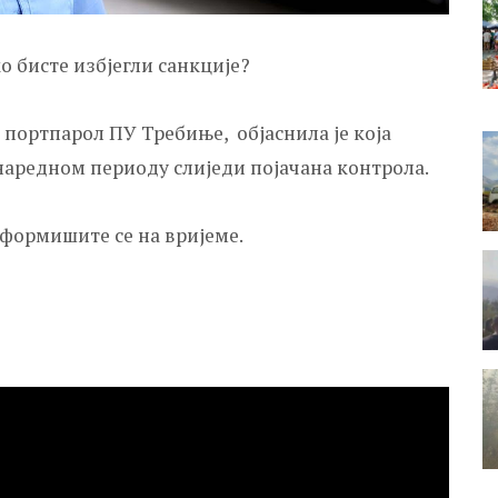
о бисте избјегли санкције?
, портпарол ПУ Требиње, објаснила је која
 наредном периоду слиједи појачана контрола.
нформишите се на вријеме.