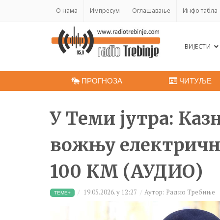
O нама
Импресум
Оглашавање
Инфо табла
ВИЈЕСТИ
ПРОГНОЗА
ЧИТУЉЕ
У Теми јутра: Каз
вожњу електричн
100 КМ (АУДИО)
19.05.2026. у 12:27
Аутор: Радио Требиње
ТЕМЕ+