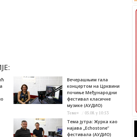
ЈЕ:
ић
Вечерашњим гала
а
концертом на Црквини
почиње Међународни
ио
фестивал класичне
музике (АУДИО)
Теме+
05.08. у 10:53
Тема јутра: Журка као
најава „Echostone“
фестивала (АУДИО)