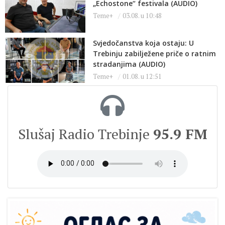
„Echostone“ festivala (AUDIO)
Teme+
03.08. u 10:48
Svjedočanstva koja ostaju: U
Trebinju zabilježene priče o ratnim
stradanjima (AUDIO)
Teme+
01.08. u 12:51
Slušaj Radio Trebinje
95.9 FM