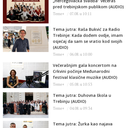
„Hercegovačka svadba“ večeras
pred trebinjskom publikom (AUDIO)
Teme+
07.08. u 10:11
Tema jutra: Raša Bukvić za Radio
Trebinje: Kada dođem ovdje, imam
osjećaj da sam se vratio kod svojih
(AUDIO)
Teme+
06.08. u 10:00
Večerašnjim gala koncertom na
Crkvini počinje Međunarodni
festival klasične muzike (AUDIO)
Teme+
05.08. u 10:53
Tema jutra: Duhovna škola u
Trebinju (AUDIO)
Teme+
04.08. u 09:34
Tema jutra: Žurka kao najava