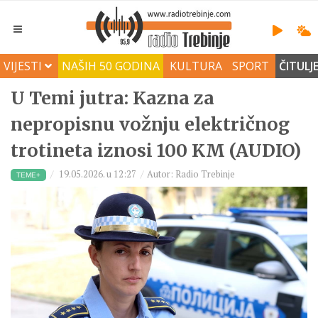
VIJESTI
NAŠIH 50 GODINA
KULTURA
SPORT
ČITULJ
U Temi jutra: Kazna za
nepropisnu vožnju električnog
trotineta iznosi 100 KM (AUDIO)
19.05.2026. u 12:27
Autor: Radio Trebinje
TEME+