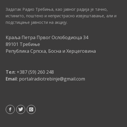
Задатак Радио Требиња, као јавног радија је тачно,
истинито, поштено и непристрасно извјештавање, али и
подстицање јавности на акцију.
Краља Петра Првог Ослободиоца 34
89101 Требиње
Република Српска, Босна и Херцеговина
Тел:
+387 (59) 260 248
Email:
portalradiotrebinje@gmail.com