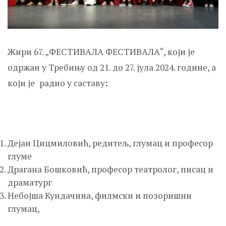
Жири 67. „ФЕСТИВАЛА ФЕСТИВАЛА“, који је
одржан у Требињу од 21. до 27. јула 2024. године, а
који је
радио у саставу
:
Дејан Цицмиловић, редитељ, глумац и професор
глуме
Драгана Бошковић, професор театролог, писац и
драматург
Небојша Кундачина, филмски и позоришни
глумац,