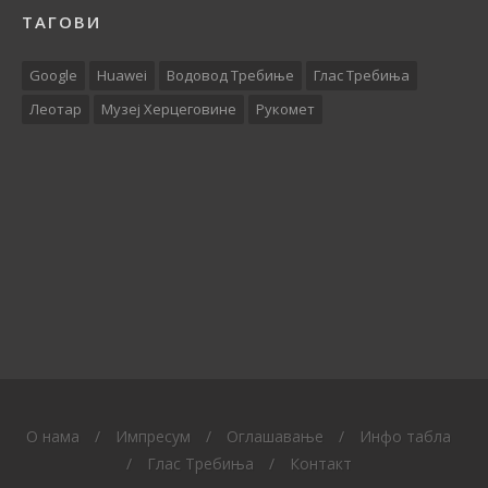
ТАГОВИ
Google
Huawei
Водовод Требиње
Глас Требиња
Леотар
Музеј Херцеговине
Рукомет
O нама
/
Импресум
/
Оглашавање
/
Инфо табла
/
Глас Требиња
/
Контакт