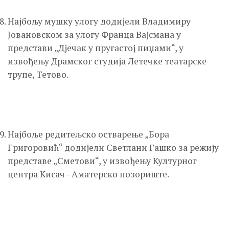
Најбољу мушку улогу додијели Владимиру
Јовановском за улогу Франца Вајсмана у
представи „Дјечак у пругастој пиџами“, у
извођењу Драмског студија Летeчке театарске
трупе, Тетово.
Најбоље редитељско остварење „Бора
Григоровић“ додијели Светлани Гашко за режију
представе „Сметови“, у извођењу Културног
центра Кисач - Аматерско позориште.