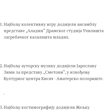
Најбољу колективну игру додијели ансамблу
представе „Аладин“ Драмског студија Училишта
загребачког казалишта младих.
Најбољу ауторску музику додијели Јарославу
Зими за представу „Сметови“, у извођењу
Културног центра Кисач - Аматерско позориште.
.
Најбољу костимографију додијели Жељку