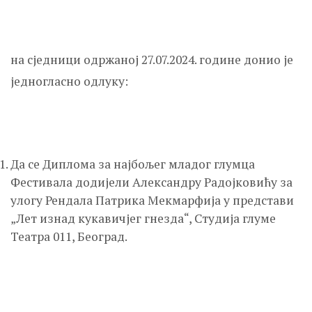
на сједници одржаној 27.07.2024. године донио је
једногласно одлуку:
Да се Диплома за најбољег младог глумца
Фестивала додијели Александру Радојковићу за
улогу Рендала Патрика Мекмарфија у представи
„Лет изнад кукавичјег гнезда“, Студија глуме
Театра 011, Београд.