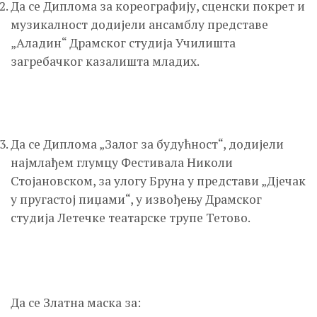
Да се Диплома за кореографију, сценски покрет и
музикалност додијели ансамблу представе
„Аладин“ Драмског студија Училишта
загребачког казалишта младих.
Да се Диплома „Залог за будућност“, додијели
најмлађем глумцу Фестивала Николи
Стојановском, за улогу Бруна у представи „Дјечак
у пругастој пиџами“, у извођењу Драмског
студија Летeчке театарске трупе Тетово.
Да се Златна маска за: