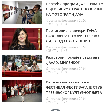
Пратећи програм „ФЕСТИВАЛ У
ОБЈЕКТИВУ“: СТРАСТ ПОЗОРНИЦЕ
НА ФОТОГРАФИЈАМА
Фестивал фестивала 2024
28.07. у 11:54
Протагониста вечери TАЊА
ПАВЛОВИЋ: ПОЗОРИШТЕ КАО
ЛИЈЕК ОД СВАКОДНЕВИЦЕ
Фестивал фестивала 2024
28.07. у 11:42
Разговори послије представе:
„ЈАААО, МИЛЕНКО!“
Фестивал фестивала 2024
28.07. у 11:38
Са свечаног затварања:
ФЕСТИВАЛ ФЕСТИВАЛА ЈЕ СТУБ
ТРЕБИЊСКОГ КУЛТУРНОГ ЉЕТА
Фестивал фестивала 2024
28.07. у 12:23