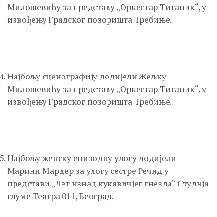
Милошевићу за представу „Оркестар Титаник“, у
извођењу Градског позоришта Требиње.
Најбољу сценографију додијели Жељку
Милошевићу за представу „Оркестар Титаник“, у
извођењу Градског позоришта Требиње.
Најбољу женску епизодну улогу додијели
Марини Мардер за улогу сестре Речид у
представи „Лет изнад кукавичјег гнезда“ Студија
глуме Театра 011, Београд.