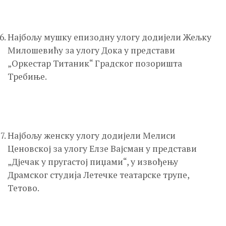
Најбољу мушку епизодну улогу додијели Жељку
Милошевићу за улогу Дока у представи
„Оркестар Титаник“ Градског позоришта
Требиње.
Најбољу женску улогу додијели Мелиси
Ценовској за улогу Елзе Вајсман у представи
„Дјечак у пругастој пиџами“, у извођењу
Драмског студиjа Летeчке театарске трупе,
Тетово.