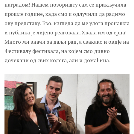
наградом! Нашем позоришту сам се прикључила
прошле године, када смо и одлучили да радимо
ову представу. Ево, изгледа да ме улога пронашла
и публика је лијепо реаговала. Хвала им од срца!
Много ми значи за даљи рад, а свакако и овдје на
Фестивалу фестивала, на којем смо дивно
дочекани од свих колега, али и домаћина.