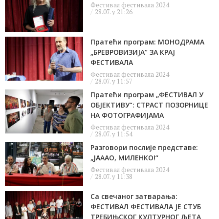
Фестивал фестивала 2024
28.07. у 21:26
Пратећи програм: МОНОДРАМА
„БРЕВРОВИЗИЈА“ ЗА КРАЈ
ФЕСТИВАЛА
Фестивал фестивала 2024
28.07. у 11:57
Пратећи програм „ФЕСТИВАЛ У
ОБЈЕКТИВУ“: СТРАСТ ПОЗОРНИЦЕ
НА ФОТОГРАФИЈАМА
Фестивал фестивала 2024
28.07. у 11:54
Разговори послије представе:
„ЈАААО, МИЛЕНКО!“
Фестивал фестивала 2024
28.07. у 11:38
Са свечаног затварања:
ФЕСТИВАЛ ФЕСТИВАЛА ЈЕ СТУБ
ТРЕБИЊСКОГ КУЛТУРНОГ ЉЕТА