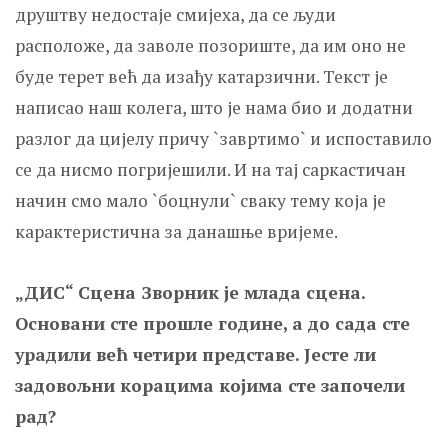
друштву недостаје смијеха, да се људи
расположе, да заволе позориште, да им оно не
буде терет већ да изађу катарзични. Текст је
написао наш колега, што је нама био и додатни
разлог да цијелу причу `завртимо` и испоставило
се да нисмо погријешили. И на тај саркастичан
начин смо мало `боцнули` сваку тему која је
карактеристична за данашње вријеме.
„ДИС“ Сцена Зворник је млада
с
цена.
Основани сте прошле године, а до сада сте
урадили већ четири представе. Јесте ли
задовољни корацима којима сте започели
рад?