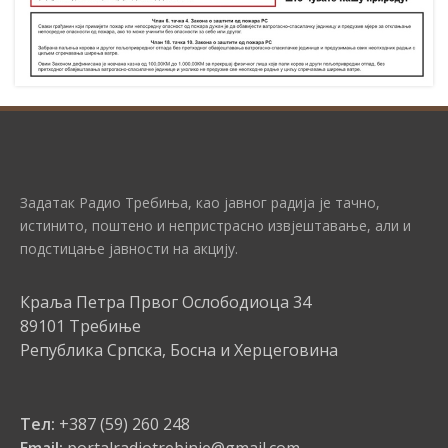
Задатак Радио Требиња, као јавног радија је тачно,
истинито, поштено и непристрасно извјештавање, али и
подстицање јавности на акцију.
Краља Петра Првог Ослободиоца 34
89101 Требиње
Република Српска, Босна и Херцеговина
Тел:
+387 (59) 260 248