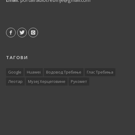
Email:
portalradiotrebinje@gmail.com
ТАГОВИ
Google
Huawei
Водовод Требиње
Глас Требиња
Леотар
Музеј Херцеговине
Рукомет