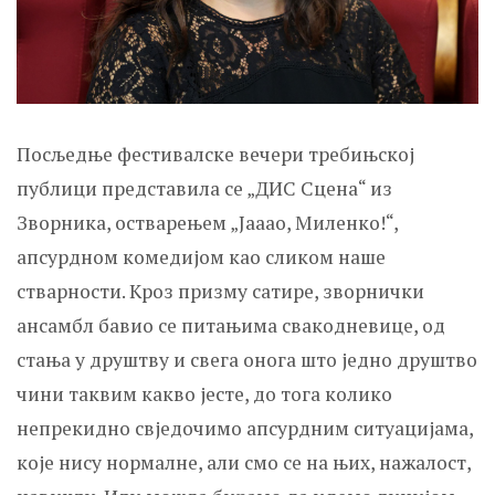
Посљедње фестивалске вечери требињској
публици представила се „ДИС Сцена“ из
Зворника, остварењем „Јааао, Миленко!“,
апсурдном комедијом као сликом наше
стварности. Кроз призму сатире, зворнички
ансамбл бавио се питањима свакодневице, од
стања у друштву и свега онога што једно друштво
чини таквим какво јесте, до тога колико
непрекидно свједочимо апсурдним ситуацијама,
које нису нормалне, али смо се на њих, нажалост,