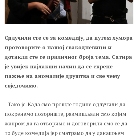
Одлучили сте се за комедију,
да путем хумора
проговорите о нашој свакодневици и
дотакли сте се приличног броја тема. Сатира
је увијек најлакши начин да се скрене
пажње на аномалије друштва и све чему
свједочимо.
- Тако је. Када смо прошле године одлучили да
покренемо позориште, размишљали смо којим
жанром да га отворимо и договорили смо се да
то буде комедија јер сматрамо да у данашњем