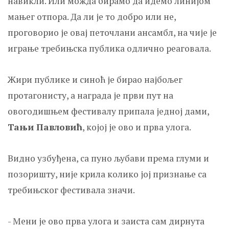
навикли. Или можда бирамо да идемо линијом
мањег отпора. Да ли је то добро или не,
проговорио је овај петочлани ансамбл, на чије је
играње требињска публика одлично реаговала.
Жири публике и синоћ је бирао најбољег
протагонисту, а награда је први пут на
овогодишњем фестивалу припала једној дами,
Тањи Павловић
, којој је ово и прва улога.
Видно узбуђена, са пуно љубави према глуми и
позоришту, није крила колико јој признање са
требињског фестивала значи.
- Мени је ово прва улога и заиста сам дирнута