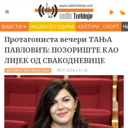
ВИЈЕСТИ
НАШИХ 50 ГОДИНА
КУЛТУРА
СПОРТ
Ч
Протагониста вечери TАЊА
ПАВЛОВИЋ: ПОЗОРИШТЕ КАО
ЛИЈЕК ОД СВАКОДНЕВИЦЕ
28.07.2024. у 11:42
ФЕСТИВАЛ ФЕСТИВАЛА 2024