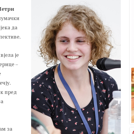
Петри
глумачки
јека да
спективе.
вјела је
ерице –
е
чју.
ек пред
за
ам за