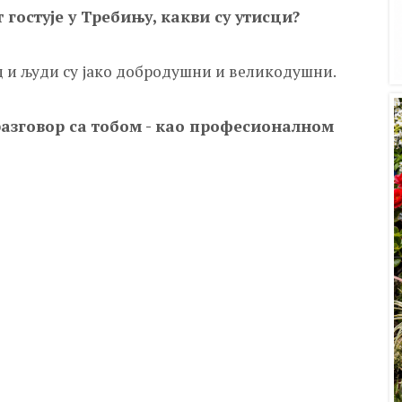
гостује у Требињу, какви су утисци?
град и људи су јако добродушни и великодушни.
 разговор са тобом - као професионалном