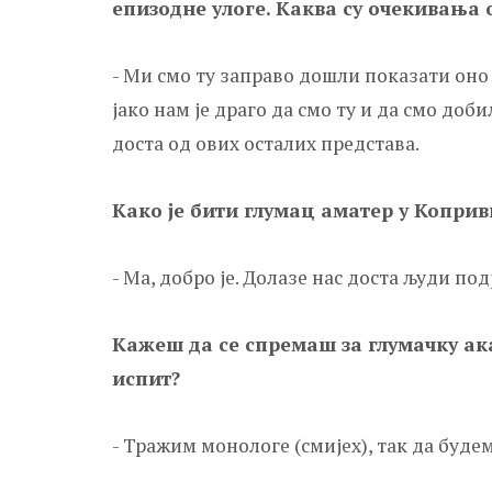
епизодне улоге. Каква су очекивања
- Ми смо ту заправо дошли показати оно
јако нам је драго да смо ту и да смо до
доста од ових осталих представа.
Како је бити глумац аматер у Копри
- Ма, добро је. Долазе нас доста људи по
Кажеш да се спремаш за глумачку ак
испит?
- Тражим монологе (смијех), так да буде