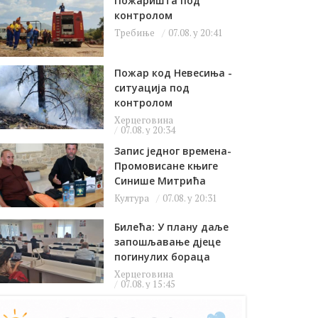
Пожаришта под
контролом
Требиње
07.08. у 20:41
Пожар код Невесиња -
ситуација под
контролом
Херцеговина
07.08. у 20:34
Запис једног времена-
Промовисане књиге
Синише Митрића
Култура
07.08. у 20:31
Билећа: У плану даље
запошљавање дјеце
погинулих бораца
Херцеговина
07.08. у 15:45