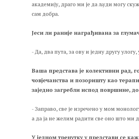
академију, драго ми је да људи могу ску
сам добра.
Јеси ли раније награђивана за глума
- Да, два пута, за ову и једну другу улогу,
Ваша представа је колективни рад, г
човјечанства и позоришту као терапиј
заједно загребли испод површине, до
- Заправо, све је изречено у мом моноло
а да ја не желим радити све оно што ми 
У једном тренутку у представи се каже „