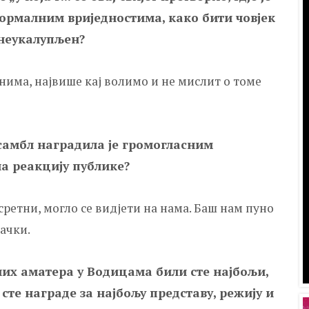
нормалним вриједностима, како бити човјек
 неукалупљен?
анима, највише кај волимо и не мислит о томе
самбл наградила је громогласним
ла реакцију публике?
о сретни, могло се видјети на нама. Баш нам пуно
гачки.
их аматера у Водицама били сте најбољи,
те награде за најбољу представу, режију и