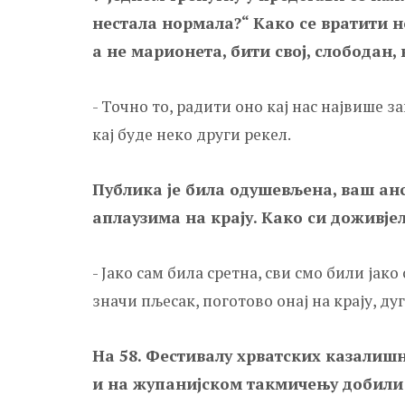
нестала нормала?“ Како се вратити 
а не марионета, бити свој, слободан,
- Точно то, радити оно кај нас највише з
кај буде неко други рекел.
Публика је била одушевљена, ваш ан
аплаузима на крају. Како си доживје
- Јако сам била сретна, сви смо били јак
значи пљесак, поготово онај на крају, ду
На 58.
Фестивалу хрватских казалишн
и на жупанијском такмичењу добили с