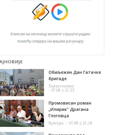
Кликом на иконицу можете слушати радио
помоћу плејера на вашем рачунару
АЈНОВИЈЕ
Обиљежен Дан Гатачке
бригаде
Херцеговина
07.08. у 21:25
Промовисан роман
„Илирик“ Драгана
Глоговца
Култура
07.08. у 21:18