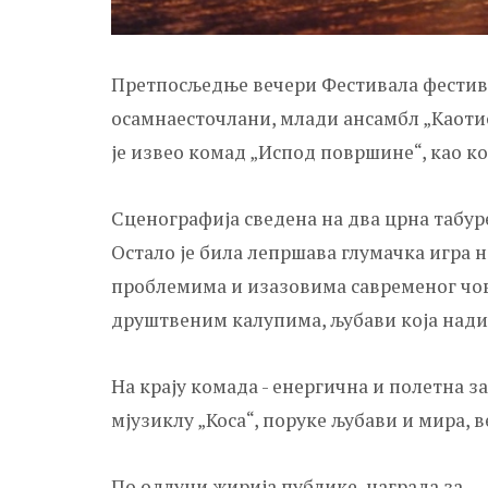
Претпосљедње вечери Фестивала фестива
осамнаесточлани, млади ансамбл „Каотис
је извео комад „Испод површине“, као ко
Сценографија сведена на два црна табур
Остало је била лепршава глумачка игра н
проблемима и изазовима савременог чов
друштвеним калупима, љубави која надил
На крају комада - енергична и полетна за
мјузиклу „Коса“, поруке љубави и мира, 
По одлуци жирија публике, награда за