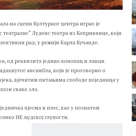
ла на сцени Културног центра играо је
 театралис“ Луденс театра из Копривнице, који
лективни рад, у режији Карла Кучанде.
еа, од реквизита једино конопац и ланци.
адахнутог ансамбла, који је проговорио о
јека, вјечитим питањима слободе појединца у
ази свако зло.
једничка пјесма и плес, као у познатом
велико НЕ људској глупости.