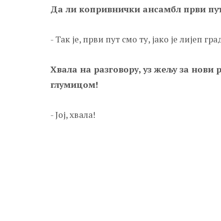
Да ли копривнички ансамбл први пут 
- Так је, први пут смо ту, јако је лијеп 
Хвала на разговору, уз жељу за нови
глумицом!
- Јој, хвала!