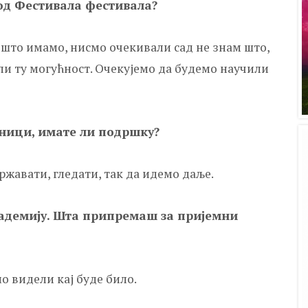
 од Фестивала фестивала?
 што имамо, нисмо очекивали сад не знам што,
били ту могућност. Очекујемо да будемо научили
вници, имате ли подршку?
државати, гледати, так да идемо даље.
адемију. Шта припремаш за пријемни
мо видели кај буде било.