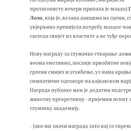
протагонисту вечери припала је младој
Лозо
, која је, везана ланцима на сцени, 
увјерљиво пренијела потребу младог чов
сагледа свијет из властите а не туђе пер
Нову награду за глумачко стварање дожи
веома емотивно, послије првобитне невј
грлени смијех и усхићење, уз нама крајњ
симпатичне одговоре на кајкавском нарје
Награда публике њен је додатни подстр
животну прекретницу - пријемни испит 
глумачку академију.
- Јако ми значи награда зато кај се спрем