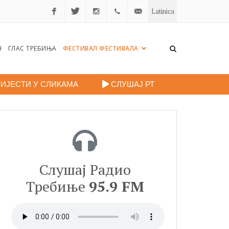
Latinica
Facebook
Twitter
Instagram
+38759
portalradiotrebinje@gmail.c
Н
ГЛАС ТРЕБИЊА
ФЕСТИВАЛ ФЕСТИВАЛА
260
248
ИЈЕСТИ У СЛИКАМА
СЛУШАЈ РТ
Слушај Радио
Требиње
95.9 FM