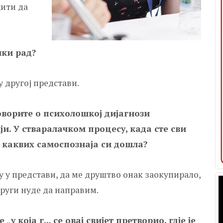
жити да
чки рад?
 у другој представи.
оворите о психолошкој дијагнози
и. У стваралачком процесу, када сте сви
 каквих самоспознаја си дошла?
гу у представи, да ме друштво онак заокупирало,
други нуде да направим.
у која г... се овај свијет претворио, гдје је