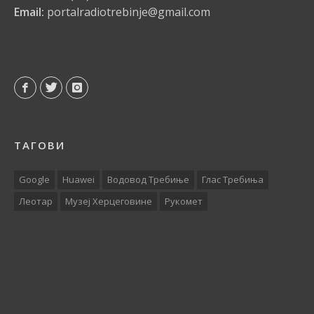
Email:
portalradiotrebinje@gmail.com
ТАГОВИ
Google
Huawei
Водовод Требиње
Глас Требиња
Леотар
Музеј Херцеговине
Рукомет