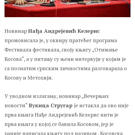
Новинар
Нађа Андрејевић Келерис
промовисала је, у оквиру пратећег програма
Фестивала фестивала, своју књигу „Отимање
Косова“, а у питању су њени интервуји у којим је
са познатим српским личностима разговарала о
Косову и Метохији.
У уводном излагању, новинар „Вечерњих
новости“
Вукица Стругар
je истакла да ово није
прва књига Нађе Андрејевић Келерис нити је
прва књига у којој се бавила Косовом, јер је
раније написала књигу под називом „Косовска