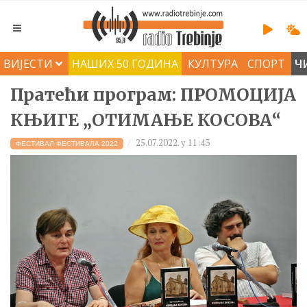
ВИЈЕСТИ
НАШИХ 50 ГОДИНА
КУЛТУРА
СПОРТ
Ч
Пратећи програм: ПРОМОЦИЈА
КЊИГЕ „ОТИМАЊЕ КОСОВА“
25.07.2022. у 11:43
ФЕСТИВАЛ ФЕСТИВАЛА 2022