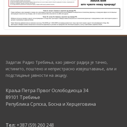
Задатак Радио Требиња, као јавног радија је тачно,
истинито, поштено и непристрасно извјештавање, али и
подстицање јавности на акцију.
Краља Петра Првог Ослободиоца 34
89101 Требиње
Република Српска, Босна и Херцеговина
Тел:
+387 (59) 260 248