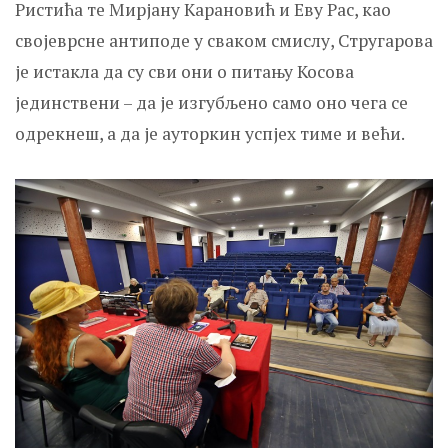
Ристића те Мирјану Карановић и Еву Рас, као
својеврсне антиподе у сваком смислу, Стругарова
је истакла да су сви они о питању Косова
јединствени – да је изгубљено само оно чега се
одрекнеш, а да је ауторкин успјех тиме и већи.