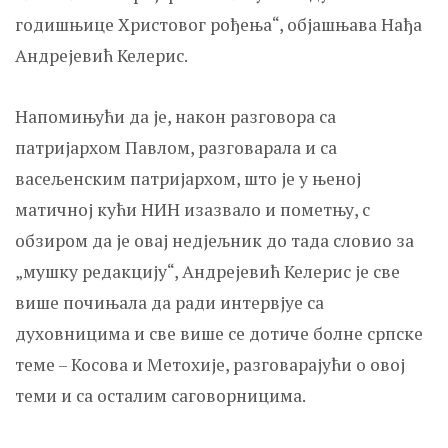
годишњице Христовог рођења“, објашњава Нађа
Андрејевић Келерис.
Напомињући да је, након разговора са
патријархом Павлом, разговарала и са
васељенским патријархом, што је у њеној
матичној кући НИН изазвало и пометњу, с
обзиром да је овај недјељник до тада словио за
„мушку редакцију“, Андрејевић Келерис је све
више почињала да ради интервјуе са
духовницима и све више се дотиче болне српске
теме – Косова и Метохије, разговарајући о овој
теми и са осталим саговорницима.