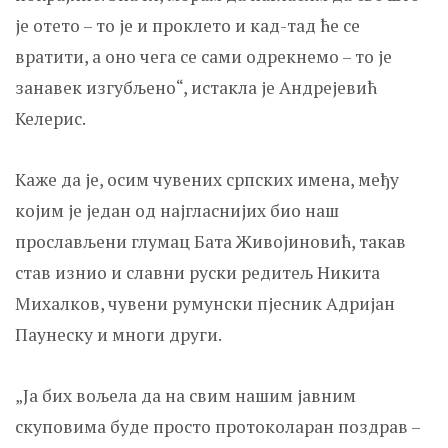
је отето – то је и проклето и кад-тад ће се
вратити, а оно чега се сами одрекнемо – то је
занавек изгубљено“, истакла је Андрејевић
Келерис.
Каже да је, осим чувених српских имена, међу
којим је један од најгласнијих био наш
прослављени глумац Бата Живојиновић, такав
став изнио и славни руски редитељ Никита
Михалков, чувени румунски пјесник Адријан
Паунеску и многи други.
„Ја бих вољела да на свим нашим јавним
скуповима буде просто протоколаран поздрав –