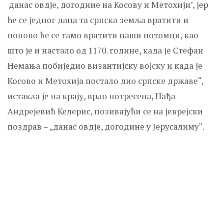
данас овдје, догодине на Косову и Метохији­­­’, јер
­­­­­­­'
ће се једног дана та српска земља вратити и
поново ће се тамо вратити наши потомци, као
што је и настало од 1170. године, када је Стефан
Немања побиједио византијску војску и када је
Косово и Метохија постало дио српске државе“,
истакла је на крају, врло потресена, Нађа
Андрејевић Келерис, позивајући се на јеврејски
поздрав – „данас овдје, догодине у Јерусалиму“.