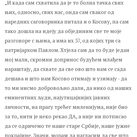
„И када сам схватила да је то болна тачка свих
њих, односно, свих нас, онда сам сваког од
наредних саговорника питала и о Косову, па сам
тако дошла на идеју да објединим све те моје
разговоре с њима, а има их 57, од којих три са
патријархом Павлом. Хтјела сам да то буде један
мој мали, скромни допринос будућем млађем
нараштају, да схвате да све ово што нам се сада
дешава и што нам Косово отимају и узимају - да
то ми нисмо добровољно дали, да нико од наших
еминентних људи, најутицајнијих јавних
личности, на прагу трећег миленијума, није био
за то, нити је неко рекао ДА, а није ни потписао
да се одричемо те наше старе Србије, наше јужне
покрајине. Значи, морам да нагласим да све што