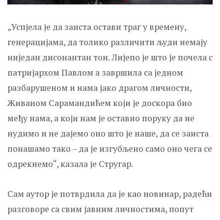
„Успјела је да заиста остави траг у времену,
генерацијама, да толико различити људи немају
ниједан дисонантан тон. Лијепо је што је почела с
патријархом Павлом а завршила са једном
разбарушеном и нама јако драгом личности,
Живаном Сарамандићем који је доскора био
међу нама, а који нам је оставио поруку да не
нудимо и не дајемо оно што је наше, да се заиста
понашамо тако – да је изгубљено само оно чега се
одрекнемо“, казала је Стругар.
Сам аутор је потврдила да је као новинар, радећи
разговоре са свим јавним личностима, попут