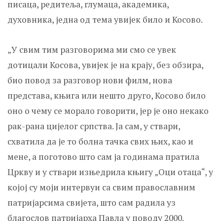
писаца, редитеља, глумаца, академика,
духовника, једна од тема увијек било и Косово.
„У свим тим разговорима ми смо се увек
дотицали Косова, увијек је на крају, без обзира,
био повод за разговор нови филм, нова
представа, књига или нешто друго, Косово било
оно о чему се морало говорити, јер је оно некако
рак-рана цијелог српства. Ја сам, у ствари,
схватила да је то болна тачка свих њих, као и
мене, а поготово што сам ја годинама пратила
Цркву и у ствари изњедрила књигу „Оци отаца“, у
којој су моји интервуи са свим православним
патријарсима свијета, што сам радила уз
благослов патријарха Павла у поводу 2000.