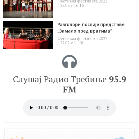
Фестивал фестивала 2022
27.07. у 16:16
Разговори послије представе
„Замало пред вратима“
Фестивал фестивала 2022
27.07. у 11:01
Слушај Радио Требиње
95.9
FM