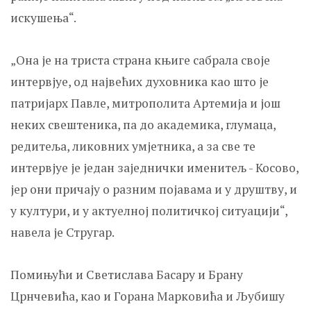
искушења“.
„Она је на триста страна књиге сабрала своје
интервјуе, од највећих духовника као што је
патријарх Павле, митрополита Артемија и још
неких свештеника, па до академика, глумаца,
редитеља, ликовних умјетника, а за све те
интервјуе је један заједнички именитељ - Косово,
јер они причају о разним појавама и у друштву, и
у култури, и у актуелној политичкој ситуацији“,
навела је Стругар.
Помињући и Светислава Басару и Брану
Црнчевића, као и Горана Марковића и Љубишу