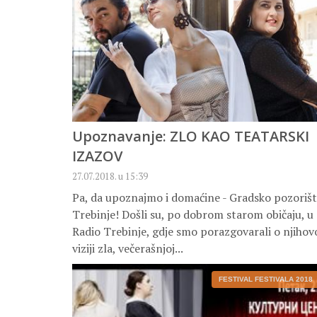
Upoznavanje: ZLO KAO TEATARSKI
IZAZOV
27.07.2018. u 15:39
Pa, da upoznajmo i domaćine - Gradsko pozoriš
Trebinje! Došli su, po dobrom starom običaju, u
Radio Trebinje, gdje smo porazgovarali o njihov
viziji zla, večerašnjoj...
FESTIVAL FESTIVALA 2018