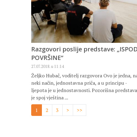
Razgovori poslije predstave: „ISPO
POVRŠINE“
27.07.2018. u 11:14
Željko Hubač, voditelj razgovora Ovo je jedna, n
neki način, jednostavna priča, a u principu -
ljepota je u jednostavnosti. Pozorišna predstava
je spoj vještina ...
1
2
3
>
>>