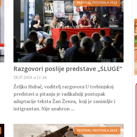
FESTIVAL FESTIVALA 2018
Razgovori poslije predstave „SLUGE“
28.07.2018. u 11:44
Željko Hubač, voditelj razgovora U trebinjskoj
predstavi u pitanju je radikalniji postupak
adaptacije teksta Žan Ženea, koji je zanimljiv i
intigrantan. Nije anahron ...
FESTIVAL FESTIVALA 2018