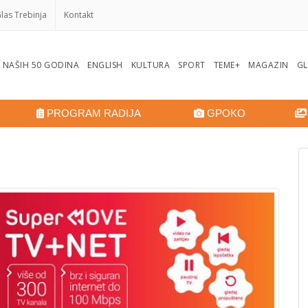
las Trebinja
Kontakt
NAŠIH 50 GODINA
ENGLISH
KULTURA
SPORT
TEME+
MAGAZIN
GL
PROGRAM RADIJA
GPOKO