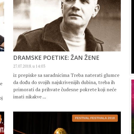
DRAMSKE POETIKE: ŽAN ŽENE
27.07.2018. u 14:03
iz prepiske sa saradnicima Treba naterati glumce
da dođu do svojih najskrivenijih dubina, treba ih
te
primorati da prihvate čudesne pokrete koji neće
imati nikakve ...
oj
FESTIVAL FESTIVALA 2018