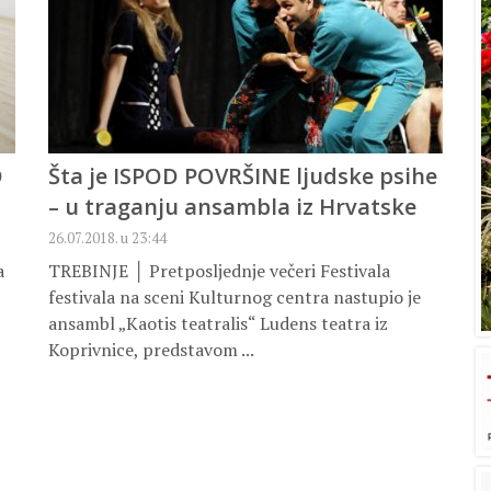
D
Šta je ISPOD POVRŠINE ljudske psihe
– u traganju ansambla iz Hrvatske
26.07.2018. u 23:44
a
TREBINJE │ Pretposljednje večeri Festivala
festivala na sceni Kulturnog centra nastupio je
ansambl „Kaotis teatralis“ Ludens teatra iz
Koprivnice, predstavom ...