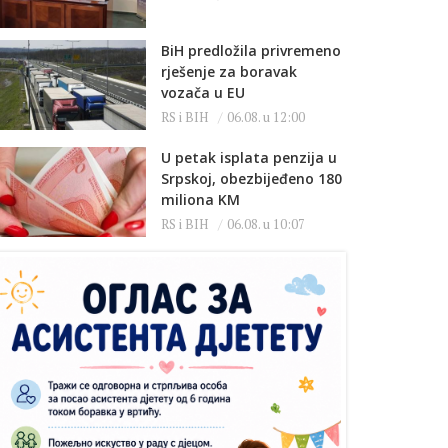
BiH predložila privremeno
rješenje za boravak
vozača u EU
RS i BIH
06.08. u 12:00
U petak isplata penzija u
Srpskoj, obezbijeđeno 180
miliona KM
RS i BIH
06.08. u 10:07