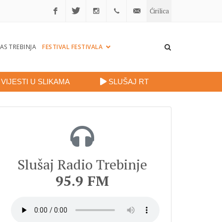
Ćirilica
Facebook
Twitter
Instagram
+38759
portalradiotrebinje@gmail.
AS TREBINJA
FESTIVAL FESTIVALA
260
248
VIJESTI U SLIKAMA
SLUŠAJ RT
Slušaj Radio Trebinje
95.9 FM