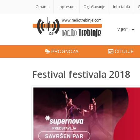
O nama
Impresum
Oglašavanje
Info tabla
G
VIJESTI
PROGNOZA
ČITULJE
Festival festivala 2018