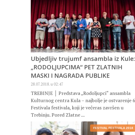
Ubjedljiv trujumf ansambla iz Kule:
„RODOLJUPCIMA“ PET ZLATNIH
MASKI I NAGRADA PUBLIKE
28.07.2018. u 02:47
TREBINJE │ Predstava „Rodoljupci“ ansambla
Kulturnog centra Kula – najbolje je ostvarenje 6
Festivala festivala, koji je večeras završen u
Trebinju. Pored Zlatne ...
FESTIVAL FESTIVALA 2018