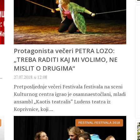
Protagonista večeri PETRA LOZO:
„TREBA RADITI KAJ MI VOLIMO, NE
MISLIT O DRUGIMA“
–
27.07.2018. u 12:08
Pretposljednje večeri Festivala festivala na sceni
Kulturnog centra igrao je osamnaestočlani, mladi
ansambl „Kaotis teatralis“ Ludens teatra iz
Koprivnice, koji ...
FESTIVAL FESTIVALA 2018