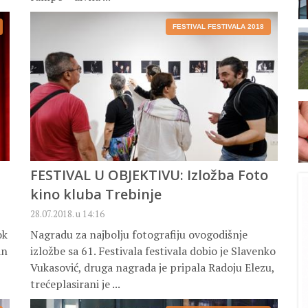
FESTIVAL FESTIVALA 2018
FESTIVAL U OBJEKTIVU: Izložba Foto
kino kluba Trebinje
28.07.2018. u 14:16
ok
Nagradu za najbolju fotografiju ovogodišnje
an
izložbe sa 61. Festivala festivala dobio je Slavenko
Vukasović, druga nagrada je pripala Radoju Elezu,
trećeplasirani je ...