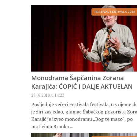
FESTIVAL FESTIVALA 2018
Monodrama Šapčanina Zorana
Karajića: ĆOPIĆ I DALJE AKTUELAN
28.07.2018. u 14:23
Posljednje večeri Festivala festivala, u vrijeme d
je žiri zasjedao, glumac Šabačkog pozorišta Zor
Karajić je izveo monodramu „Bog te mazo“, po
motivima Branka ...