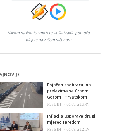
Klikom na ikonicu možete slušati radio pomoću
plejera na vašem računaru
AJNOVIJE
Pojačan saobraćaj na
prelazima sa Crnom
Gorom i Hrvatskom
RS i BIH
06.08. u 13:49
Inflacija usporava drugi
mjesec zaredom
RS i BIH
06.08. u 12:19