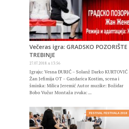
Večeras igra: GRADSKO POZORIŠTE
TREBINJE
27.07.2018. u 13:56
Igraju: Vesna ĐURIĆ – Solanž Darko KURTOVIĆ 
Žan Jefimija OT – Gazdarica Kostim, scena i
šminka: Milica Jeremić Autor muzike: Božidar
Bobo Vučur Montaža zvuka: ...
FESTIVAL FESTIVALA 2018